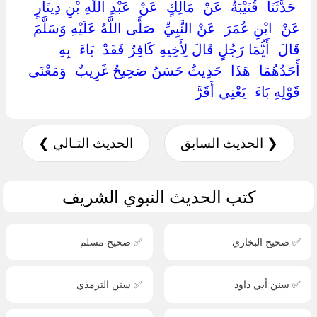
‏ ‏حَدَّثَنَا ‏ ‏قُتَيْبَةُ ‏ ‏عَنْ ‏ ‏مَالِكٍ ‏ ‏عَنْ ‏ ‏عَبْدِ اللَّهِ بْنِ دِينَارٍ ‏
‏عَنْ ‏ ‏ابْنِ عُمَرَ ‏ ‏عَنْ النَّبِيِّ ‏ ‏صَلَّى اللَّهُ عَلَيْهِ وَسَلَّمَ ‏
‏قَالَ ‏ ‏أَيُّمَا رَجُلٍ قَالَ لِأَخِيهِ كَافِرٌ فَقَدْ ‏ ‏بَاءَ ‏ ‏بِهِ
أَحَدُهُمَا ‏ ‏هَذَا ‏ ‏حَدِيثٌ حَسَنٌ صَحِيحٌ غَرِيبٌ ‏ ‏وَمَعْنَى
قَوْلِهِ بَاءَ ‏ ‏يَعْنِي أَقَرَّ ‏
❮ الحديث السابق
الحديث التـالي ❯
كتب الحديث النبوي الشريف
✅ صحيح البخاري
✅ صحيح مسلم
✅ سنن أبي داود
✅ سنن الترمذي