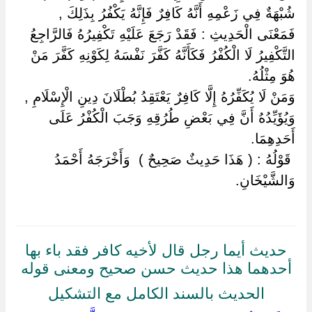
شُبْهَةٌ فِي زَعْمِهِ أَنَّهُ كَافِرٌ فَإِنَّهُ يَكْفُرُ بِذَلِكَ ,
فَمَعْنَى الْحَدِيثِ : فَقَدْ رَجَعَ عَلَيْهِ تَكْفِيرُهُ فَالرَّاجِعُ
التَّكْفِيرُ لَا الْكُفْرُ فَكَأَنَّهُ كَفَّرَ نَفْسَهُ لِكَوْنِهِ كَفَّرَ مَنْ
هُوَ مِثْلُهُ.
وَمَنْ لَا يُكَفِّرُهُ إِلَّا كَافِرٌ يَعْتَقِدُ بُطْلَانَ دِينِ الْإِسْلَامِ ,
وَيُؤَيِّدُهُ أَنَّ فِي بَعْضِ طُرُقِهِ وَجَبَ الْكُفْرُ عَلَى
أَحَدِهِمَا.
‏ ‏قَوْلُهُ : ( هَذَا حَدِيثٌ صَحِيحٌ ) ‏ ‏وَأَخْرَجَهُ أَحْمَدُ
وَالشَّيْخَانِ.
حديث أيما رجل قال لأخيه كافر فقد باء بها
أحدهما هذا حديث حسن صحيح ومعنى قوله
الحديث بالسند الكامل مع التشكيل