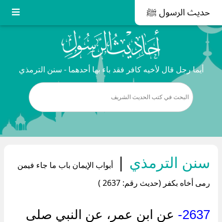
حديث الرسول ﷺ
أيما رجل قال لأخيه كافر فقد باء بها أحدهما - سنن الترمذي
سنن الترمذي
|
أبواب الإيمان باب ما جاء فيمن
رمى أخاه بكفر (حديث رقم: 2637 )
2637-
عن ابن عمر، عن النبي صلى