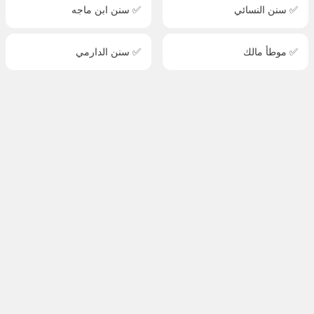
✅ سنن النسائي
✅ سنن ابن ماجه
✅ موطأ مالك
✅ سنن الدارمي