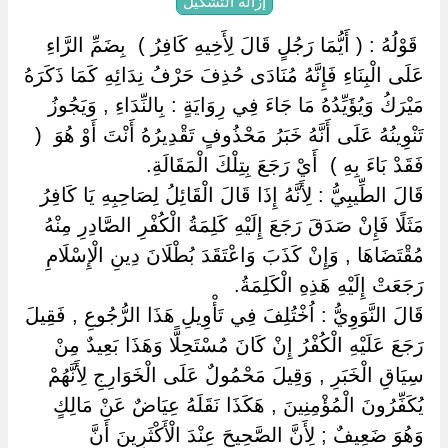
إزالة التشكيل
‏ ‏قَوْلُهُ : ( أَيُّمَا رَجُلٍ قَالَ لِأَخِيهِ كَافِرُ ) ‏ ‏بِضَمِّ الرَّاءِ
عَلَى الْبِنَاءِ فَإِنَّهُ مُنَادَى حُذِفَ حَرْفُ نِدَائِهِ كَمَا ذَكَرَهُ
مَيْرَكُ وَيُؤَيِّدُهُ مَا جَاءَ فِي رِوَايَةٍ : بِالنِّدَاءِ , وَيَجُوزُ
تَنْوِينُهُ عَلَى أَنَّهُ خَبَرُ مَحْذُوفٍ تَقْدِيرُهُ أَنْتَ أَوْ هُوَ ‏ ‏(
فَقَدْ بَاءَ بِهِ ) ‏ ‏أَيْ رَجَعَ بِتِلْكَ الْمَقَالَةِ.
قَالَ الطِّيبِيُّ : لِأَنَّهُ إِذَا قَالَ الْقَائِلُ لِصَاحِبِهِ يَا كَافِرُ
مَثَلًا فَإِنْ صَدَقَ رَجَعَ إِلَيْهِ كَلِمَةُ الْكُفْرِ الصَّادِرِ مِنْهُ
مُقْتَضَاهَا , وَإِنْ كَذَبَ وَاعْتَقَدَ بُطْلَانَ دِينِ الْإِسْلَامِ
رَجَعَتْ إِلَيْهِ هَذِهِ الْكَلِمَةُ.
قَالَ النَّوَوِيُّ : اُخْتُلِفَ فِي تَأْوِيلِ هَذَا الرُّجُوعِ , فَقِيلَ
رَجَعَ عَلَيْهِ الْكُفْرُ إِنْ كَانَ مُسْتَحِلًّا وَهَذَا بَعِيدٌ مِنْ
سِيَاقِ الْخَبَرِ , وَقِيلَ مَحْمُولٌ عَلَى الْخَوَارِجِ لِأَنَّهُمْ
يُكَفِّرُونَ الْمُؤْمِنِينَ , هَكَذَا نَقَلَهُ عِيَاضٌ عَنْ مَالِكٍ
وَهُوَ ضَعِيفٌ ; لِأَنَّ الصَّحِيحَ عِنْدَ الْأَكْثَرِينَ أَنَّ