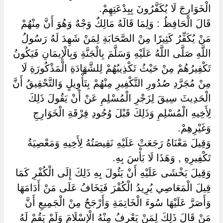
الْخَوَارِجَ لَا يُكَفَّرُونَ بِبِدْعَتِهِمْ.
قَالَ الْحَافِظُ : وَلِمَا قَالَهُ مَالِكٌ وَجْهٌ وَهُوَ أَنَّ مِنْهُمْ
مَنْ يُكَفِّرُ كَثِيرًا مِنْ الصَّحَابَةِ لِمَنْ شَهِدَ لَهُ رَسُولُ
اللَّهِ صَلَّى اللَّهُ عَلَيْهِ وَسَلَّمَ بِالْجَنَّةِ وَبِالْإِيمَانِ فَيَكُونُ
تَكْفِيرُهُمْ مِنْ حَيْثُ تَكْذِيبُهُمْ لِلشَّهَادَةِ الْمَذْكُورَةِ لَا
مِنْ مُجَرَّدِ صُدُورِ التَّكْفِيرِ مِنْهُمْ بِتَأْوِيلٍ وَالتَّحْقِيقُ أَنَّ
الْحَدِيثَ سِيقَ لِزَجْرِ الْمُسْلِمِ عَنْ أَنْ يَقُولَ ذَلِكَ
لِأَخِيهِ الْمُسْلِمِ وَذَلِكَ قَبْلَ وُجُودِ فِرْقَةِ الْخَوَارِجِ
وَغَيْرِهِمْ.
وَقِيلَ مَعْنَاهُ رَجَعَتْ عَلَيْهِ نَقِيصَتُهُ لِأَخِيهِ وَمَعْصِيَةُ
تَكْفِيرِهِ , وَهَذَا لَا بَأْسَ بِهِ.
وَقِيلَ يَخْشَى عَلَيْهِ أَنْ يَئُولَ بِهِ ذَلِكَ إِلَى الْكُفْرِ كَمَا
قِيلَ الْمَعَاصِي يُرِيدُ الْكُفْرَ فَيَخَافُ عَلَى مَنْ أَدَامَهَا
وَأَصَرَّ عَلَيْهَا سُوءَ الْخَاتِمَةِ وَأَرْجَحُ مِنْ الْجَمِيعِ أَنَّ
مَنْ قَالَ ذَلِكَ لِمَنْ يَعْرِفُ مِنْهُ الْإِسْلَامَ وَلَمْ يَقُمْ لَهُ