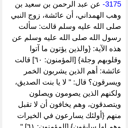
3175-
عن عبد الرحمن بن سعيد بن
وهب الهمداني، أن عائشة، زوج النبي
صلى الله عليه وسلم قالت: سألت
رسول الله صلى الله عليه وسلم عن
هذه الآية: {والذين يؤتون ما آتوا
وقلوبهم وجلة} [المؤمنون: ٦٠] قالت
عائشة: أهم الذين يشربون الخمر
ويسرقون؟ قال: " لا يا بنت الصديق،
ولكنهم الذين يصومون ويصلون
ويتصدقون، وهم يخافون أن لا تقبل
منهم {أولئك يسارعون في الخيرات
وهم لها سابقون} [المؤمنون: ٦١] ".