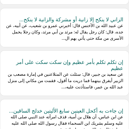
الزاني لا ينكح إلا زانية أو مشركة والزانية لا ينكح...
عن عبيد الله بن الأخنس قال: أخبرني عمرو بن شعيب، عن أبيه، عن
جده، قال: كان رجل يقال له: مرثد بن أبي مرثد، وكان رجلا يحمل
الأسرى من مكة حتى يأتي بهم ال...
إن تكلم تكلم بأمر عظيم وإن سكت سكت على أمر
عظيم
عن سعيد بن جبير، قال: سئلت عن المتلاعنين في إمارة مصعب بن
الزبير أيفرق بينهما فما دريت ما أقول، فقمت من مكاني إلى منزل
عبد الله بن عمر، فاستأذنت عليه،...
إن جاءت به أكحل العينين سابغ الأليتين خدلج الساقين...
عن ابن عباس، أن هلال بن أمية، قذف امرأته عند النبي صلى الله
عليه وسلم بشريك ابن السحماء فقال رسول الله صلى الله عليه