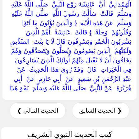
الْهَمْدَانِيِّ ‏ ‏أَنَّ ‏ ‏عَائِشَةَ زَوْجَ النَّبِيِّ ‏ ‏صَلَّى اللَّهُ عَلَيْهِ
وَسَلَّمَ ‏ ‏قَالَتْ ‏ ‏سَأَلْتُ رَسُولَ اللَّهِ ‏ ‏صَلَّى اللَّهُ عَلَيْهِ
وَسَلَّمَ ‏ ‏عَنْ هَذِهِ الْآيَةِ ‏ { ‏وَالَّذِينَ يُؤْتُونَ مَا آتَوْا
وَقُلُوبُهُمْ ‏ ‏وَجِلَةٌ ‏ } ‏قَالَتْ ‏ ‏عَائِشَةُ ‏ ‏أَهُمْ الَّذِينَ
يَشْرَبُونَ الْخَمْرَ وَيَسْرِقُونَ قَالَ لَا يَا بِنْتَ ‏ ‏الصِّدِّيقِ ‏
‏وَلَكِنَّهُمْ ‏ ‏الَّذِينَ يَصُومُونَ وَيُصَلُّونَ وَيَتَصَدَّقُونَ وَهُمْ
يَخَافُونَ أَنْ لَا يُقْبَلَ مِنْهُمْ أُولَئِكَ الَّذِينَ يُسَارِعُونَ
فِي الْخَيْرَاتِ ‏ ‏قَالَ ‏ ‏وَقَدْ رُوِيَ هَذَا الْحَدِيثُ ‏ ‏عَنْ ‏
‏عَبْدِ الرَّحْمَنِ بْنِ سَعِيدٍ ‏ ‏عَنْ ‏ ‏أَبِي حَازِمٍ ‏ ‏عَنْ ‏ ‏أَبِي
هُرَيْرَةَ ‏ ‏عَنْ النَّبِيِّ ‏ ‏صَلَّى اللَّهُ عَلَيْهِ وَسَلَّمَ ‏ ‏نَحْوَ هَذَا ‏
❮ الحديث السابق
الحديث التـالي ❯
كتب الحديث النبوي الشريف