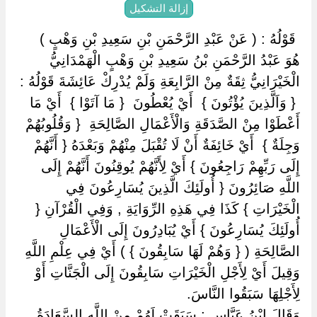
إزالة التشكيل
‏ ‏قَوْلُهُ : ( عَنْ عَبْدِ الرَّحْمَنِ بْنِ سَعِيدِ بْنِ وَهْبٍ ) ‏
‏هُوَ عَبْدُ الرَّحْمَنِ بْنُ سَعِيدِ بْنِ وَهْبٍ الْهَمْدَانِيُّ
الْخَيْرَانِيُّ ثِقَةٌ مِنْ الرَّابِعَةِ وَلَمْ يُدْرِكْ عَائِشَةَ قَوْلُهُ :
‏ ‏{ وَاَلَّذِينَ يُؤْتُونَ } ‏ ‏أَيْ يُعْطُونَ ‏ ‏{ مَا آتَوْا } ‏ ‏أَيْ مَا
أَعْطَوْا مِنْ الصَّدَقَةِ وَالْأَعْمَالِ الصَّالِحَةِ ‏ ‏{ وَقُلُوبُهُمْ
وَجِلَةٌ } ‏ ‏أَيْ خَائِفَةٌ أَنْ لَا تُقْبَلَ مِنْهُمْ وَبَعْدَهُ { أَنَّهُمْ
إِلَى رَبِّهِمْ رَاجِعُونَ } أَيْ لِأَنَّهُمْ يُوقِنُونَ أَنَّهُمْ إِلَى
اللَّهِ صَائِرُونَ { أُولَئِكَ الَّذِينَ يُسَارِعُونَ فِي
الْخَيْرَاتِ } كَذَا فِي هَذِهِ الرِّوَايَةِ , وَفِي الْقُرْآنِ {
أُولَئِكَ يُسَارِعُونَ } أَيْ يُبَادِرُونَ إِلَى الْأَعْمَالِ
الصَّالِحَةِ ( { وَهُمْ لَهَا سَابِقُونَ } ) أَيْ فِي عِلْمِ اللَّهِ
وَقِيلَ أَيْ لِأَجْلِ الْخَيْرَاتِ سَابِقُونَ إِلَى الْجَنَّاتِ أَوْ
لِأَجْلِهَا سَبَقُوا النَّاسَ.
وَقَالَ اِبْنُ عَبَّاسٍ : سَبَقَتْ لَهُمْ مِنْ اللَّهِ السَّعَادَةُ