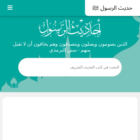
حديث الرسول ﷺ
الذين يصومون ويصلون ويتصدقون وهم يخافون أن لا تقبل
منهم - سنن الترمذي