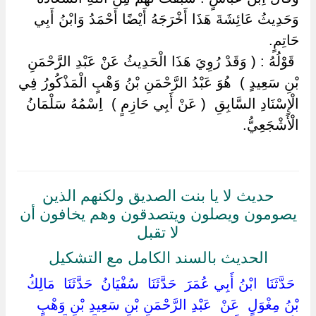
وَحَدِيثُ عَائِشَةَ هَذَا أَخْرَجَهُ أَيْضًا أَحْمَدُ وَابْنُ أَبِي
حَاتِمٍ.
‏ ‏قَوْلُهُ : ( وَقَدْ رُوِيَ هَذَا الْحَدِيثُ عَنْ عَبْدِ الرَّحْمَنِ
بْنِ سَعِيدٍ ) ‏ ‏هُوَ عَبْدُ الرَّحْمَنِ بْنُ وَهْبٍ الْمَذْكُورُ فِي
الْإِسْنَادِ السَّابِقِ ‏ ‏( عَنْ أَبِي حَازِمٍ ) ‏ ‏اِسْمُهُ سَلْمَانُ
الْأَشْجَعِيُّ.
حديث لا يا بنت الصديق ولكنهم الذين
يصومون ويصلون ويتصدقون وهم يخافون أن
لا تقبل
الحديث بالسند الكامل مع التشكيل
‏ ‏حَدَّثَنَا ‏ ‏ابْنُ أَبِي عُمَرَ ‏ ‏حَدَّثَنَا ‏ ‏سُفْيَانُ ‏ ‏حَدَّثَنَا ‏ ‏مَالِكُ
بْنُ مِغْوَلٍ ‏ ‏عَنْ ‏ ‏عَبْدِ الرَّحْمَنِ بْنِ سَعِيدِ بْنِ وَهْبٍ