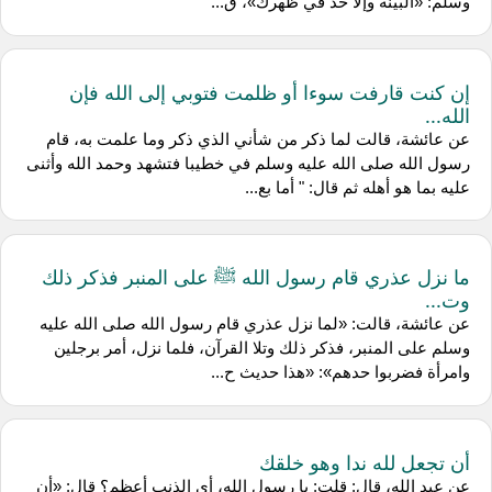
وسلم: «البينة وإلا حد في ظهرك»، ق...
إن كنت قارفت سوءا أو ظلمت فتوبي إلى الله فإن
الله...
عن عائشة، قالت لما ذكر من شأني الذي ذكر وما علمت به، قام
رسول الله صلى الله عليه وسلم في خطيبا فتشهد وحمد الله وأثنى
عليه بما هو أهله ثم قال: " أما بع...
ما نزل عذري قام رسول الله ﷺ على المنبر فذكر ذلك
وت...
عن عائشة، قالت: «لما نزل عذري قام رسول الله صلى الله عليه
وسلم على المنبر، فذكر ذلك وتلا القرآن، فلما نزل، أمر برجلين
وامرأة فضربوا حدهم»: «هذا حديث ح...
أن تجعل لله ندا وهو خلقك
عن عبد الله، قال: قلت: يا رسول الله، أي الذنب أعظم؟ قال: «أن