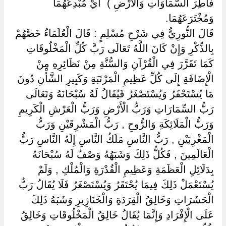
فَاطِرَ السَّمَاوَاتِ وَالْأَرْضِ ) ‏ ‏أَيْ مُبْدِعَهُمَا
وَمُخْتَرَعَهُمَا.
قَالَ النُّورِيُّ فِي شَرْحِ مُسْلِمٍ : قَالَ الْعُلَمَاءُ خَصَّهُمْ
بِالذِّكْرِ وَإِنْ كَانَ اللَّهُ تَعَالَى رَبَّ كُلِّ الْمَخْلُوقَاتِ
كَمَا تَقَرَّرَ فِي الْقُرْآنِ وَالسُّنَّةِ مِنْ نَظَائِرِهِ مِنْ
الْإِضَافَةِ إِلَى كُلِّ عَظِيمِ الْمَرْتَبَةِ وَكَبِيرِ الشَّأْنِ دُونَ
مَا يُسْتَحْقَرُ وَيُسْتَصْغَرُ فَيُقَالُ لَهُ سُبْحَانَهُ وَتَعَالَى
رَبُّ السِّمَارَاتِ وَرَبُّ الْأَرْضِ وَرَبُّ الْعَرْشِ الْكَرِيمِ
وَرَبُّ الْمَلَائِكَةِ وَالرُّوحِ , رَبُّ الْمَشْرِقَيْنِ وَرَبُّ
الْمَغْرِبَيْنِ , رَبُّ النَّاسِ مَلَكُ النَّاسِ إِلَهُ النَّاسِ رَبُّ
الْعَالَمِينَ , فَكُلُّ ذَلِكَ وَشَبَهُهُ وَصْفٌ لَهُ سُبْحَانَهُ
بِدَلَائِلِ الْعَظَمَةِ وَعَظِيمِ الْقُدْرَةِ وَالْمُلْكِ , وَلَمْ
يُسْتَعْمَلْ ذَلِكَ فِيمَا يُحْتَقَرُ وَيُسْتَصْغَرُ فَلَا يُقَالُ رَبُّ
الْحَشَرَاتِ وَخَالِقُ الْقِرَدَةِ وَالْخَنَازِيرِ وَشَبَهُ ذَلِكَ
عَلَى الْإِفْرَادِ وَإِنَّمَا يُقَالُ خَالِقُ الْمَخْلُوقَاتِ وَخَالِقُ