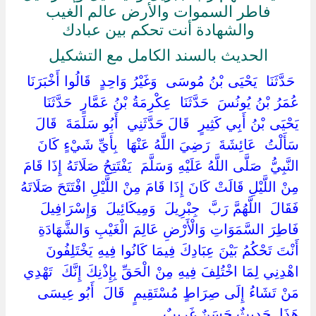
فاطر السموات والأرض عالم الغيب
والشهادة أنت تحكم بين عبادك
الحديث بالسند الكامل مع التشكيل
‏ ‏حَدَّثَنَا ‏ ‏يَحْيَى بْنُ مُوسَى ‏ ‏وَغَيْرُ وَاحِدٍ ‏ ‏قَالُوا أَخْبَرَنَا ‏
‏عُمَرُ بْنُ يُونُسَ ‏ ‏حَدَّثَنَا ‏ ‏عِكْرِمَةُ بْنُ عَمَّارٍ ‏ ‏حَدَّثَنَا ‏
‏يَحْيَى بْنُ أَبِي كَثِيرٍ ‏ ‏قَالَ حَدَّثَنِي ‏ ‏أَبُو سَلَمَةَ ‏ ‏قَالَ
سَأَلْتُ ‏ ‏عَائِشَةَ ‏ ‏رَضِيَ اللَّهُ عَنْهَا ‏ ‏بِأَيِّ شَيْءٍ كَانَ
النَّبِيُّ ‏ ‏صَلَّى اللَّهُ عَلَيْهِ وَسَلَّمَ ‏ ‏يَفْتَتِحُ صَلَاتَهُ إِذَا قَامَ
مِنْ اللَّيْلِ قَالَتْ كَانَ إِذَا قَامَ مِنْ اللَّيْلِ افْتَتَحَ صَلَاتَهُ
فَقَالَ ‏ ‏اللَّهُمَّ رَبَّ ‏ ‏جِبْرِيلَ ‏ ‏وَمِيكَائِيلَ ‏ ‏وَإِسْرَافِيلَ ‏
‏فَاطِرَ السَّمَوَاتِ وَالْأَرْضِ عَالِمَ الْغَيْبِ وَالشَّهَادَةِ
أَنْتَ تَحْكُمُ بَيْنَ عِبَادِكَ فِيمَا كَانُوا فِيهِ يَخْتَلِفُونَ
اهْدِنِي لِمَا اخْتُلِفَ فِيهِ مِنْ الْحَقِّ بِإِذْنِكَ إِنَّكَ ‏ ‏تَهْدِي
مَنْ تَشَاءُ إِلَى صِرَاطٍ مُسْتَقِيمٍ ‏ ‏قَالَ ‏ ‏أَبُو عِيسَى ‏
‏هَذَا ‏ ‏حَدِيثٌ حَسَنٌ غَرِيبٌ ‏