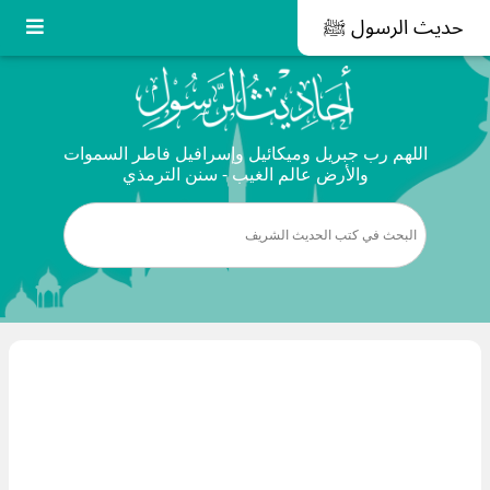
حديث الرسول ﷺ
اللهم رب جبريل وميكائيل وإسرافيل فاطر السموات
والأرض عالم الغيب - سنن الترمذي