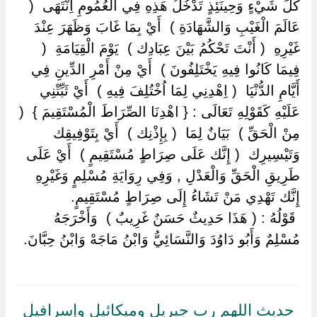
كُلِّ شَيْءٍ وَحِينَئِذٍ تَدْخُلُ هَذِهِ فِي الْعُمُومِ اِنْتَهَى ‏ ‏(
عَالَمَ الْغَيْبِ وَالشَّهَادَةِ ) ‏ ‏أَيْ بِمَا غَابَ وَظَهَرَ عِنْدَ
غَيْرِهِ ‏ ‏( أَنْتَ تَحْكُمُ بَيْنَ عِبَادِك ) ‏ ‏يَوْمَ الْقِيَامَةِ ‏ ‏(
فِيمَا كَانُوا فِيهِ يَخْتَلِفُونَ ) ‏ ‏أَيْ مِنْ أَمْرِ الدِّينِ فِي
أَيَّامِ الدُّنْيَا ‏ ‏( اِهْدِنِي لِمَا اُخْتُلِفَ فِيهِ ) ‏ ‏أَيْ ثَبِّتْنِي
عَلَيْهِ كَقَوْلِهِ تَعَالَى : { اهْدِنَا الصِّرَاطَ الْمُسْتَقِيمَ } ‏ ‏(
مِنْ الْحَقِّ ) ‏ ‏بَيَانٌ لِمَا ‏ ‏( بِإِذْنِك ) ‏ ‏أَيْ بِتَوْفِيقِك
وَتَيْسِيرِك ‏ ‏( إِنَّك عَلَى صِرَاطٍ مُسْتَقِيمٍ ) ‏ ‏أَيْ عَلَى
طَرِيقِ الْحَقِّ وَالْعَدْلِ , وَفِي رِوَايَةِ مُسْلِمٍ وَغَيْرِهِ
إِنَّك تَهْدِي مَنْ تَشَاءُ إِلَى صِرَاطٍ مُسْتَقِيمٍ.
‏ ‏قَوْلُهُ : ( هَذَا حَدِيثٌ حَسَنٌ غَرِيبٌ ) ‏ ‏وَأَخْرَجَهُ
مُسْلِمٌ وَأَبُو دَاوُدَ وَالنَّسَائِيُّ وَابْنُ مَاجَهْ وَابْنُ حِبَّانَ.
حديث اللهم رب جبريل وميكائيل وإسرافيل