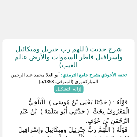
شرح حديث (اللهم رب جبريل وميكائيل
وإسرافيل فاطر السموات والأرض عالم
الغيب)
تحفة الأحوذي بشرح جامع الترمذي:
أبو العلا محمد عبد الرحمن
المباركفورى (المتوفى: 1353هـ)
إزالة التشكيل
‏ ‏قَوْلُهُ : ( حَدَّثَنَا يَحْيَى بْنُ مُوسَى ) ‏ ‏الْبَلْخِيُّ
الْمَعْرُوفُ بِخَتٍّ ‏ ‏( حَدَّثَنِي أَبُو سَلَمَةَ ) ‏ ‏بْنُ عَبْدِ
الرَّحْمَنِ بْنِ عَوْفٍ.
‏ ‏قَوْلُهُ ( اللَّهُمَّ رَبَّ جِبْرَئِيلَ وَمِيكَائِيلَ وَإِسْرَافِيلَ