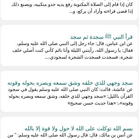
كان إذا قام إلى الصلاة المكتوبة رفع يديه حذو منكبيه، ويصنع ذلك
إذا قضى قراءته وأراد أن يركع، و...
قرأ النبي ﷺ سجدة ثم سجد
عن ابن عباس، قال: جاء رجل إلى النبي صلى الله عليه وسلم،
فقال: يا رسول الله، رأيتني الليلة وأنا نائم كأني كنت أصلي خلف
شجرة، فسجدت فسجدت الشجرة لسجودي،...
سجد وجهي للذي خلقه وشق سمعه وبصره بحوله وقوته
عن عائشة، قالت: كان النبي صلى الله عليه وسلم يقول في سجود
القرآن بالليل: «سجد وجهي للذي خلقه، وشق سمعه وبصره بحوله
وقوته»،: «هذا حديث حسن صحيح»
بسم الله توكلت على الله لا حول ولا قوة إلا بالله
عن أنس بن مالك، قال: قال رسول الله صلى الله عليه وسلم: " من