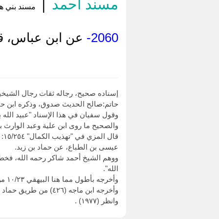
مسند أحمد
|
مسند بني ها
2060-
عن ابن عباس، قال
إسناده صحيح، رجاله ثقات رجال الشيخي
حاتم:صالح الحديث صدوق، وذكره ابن حبان 
والصحيح ما روى ابن علية وعبد الوارث 
قا
عيسى بن الطباع، عن حماد بن زيد.
ووهم الشيخ أحمد شاكر رحمه الله، فخطأ 
الله".
وأخرجه بأطول مما هنا البيهقي ١٠/٢٣ من طريق محمد بن كثير العبدي، عن سفيان الثوري، بهذا الإسناد.
وأخرجه ابن ماجه (٤٢٦) من طريق حماد بن زيد، عن أبي جهضم، به.
وانظر (١٩٧٧) .