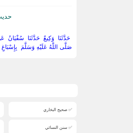
حديث
‏ ‏حَدَّثَنَا ‏ ‏وَكِيعٌ ‏ ‏حَدَّثَنَا ‏ ‏سُفْيَانُ 
‏صَلَّى اللَّهُ عَلَيْهِ وَسَلَّمَ ‏ ‏بِإِسْبَاغِ ‏
✅ صحيح البخاري
✅ سنن النسائي