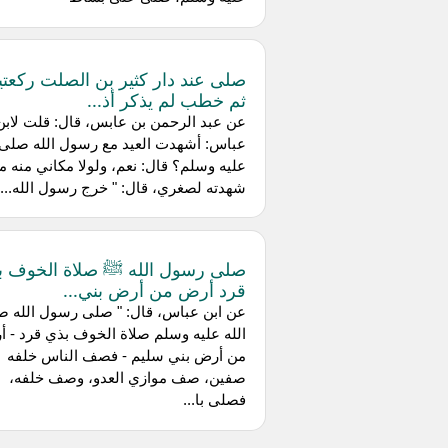
صلى عند دار كثير بن الصلت ركعتي
ثم خطب لم يذكر أذ...
عن عبد الرحمن بن عابس، قال: قلت لابن
عباس: أشهدت العيد مع رسول الله صلى ا
عليه وسلم؟ قال: نعم، ولولا مكاني منه ما
شهدته لصغري، قال: " خرج رسول الله...
صلى رسول الله ﷺ صلاة الخوف ب
قرد أرض من أرض بني...
عن ابن عباس، قال: " صلى رسول الله 
الله عليه وسلم صلاة الخوف بذي قرد - 
من أرض بني سليم - فصف الناس خلفه
صفين، صف موازي العدو، وصف خلفه،
فصلى با...