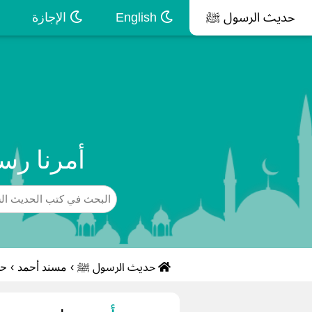
حديث الرسول ﷺ
English
الإجازة
أمرنا رس
حديث الرسول ﷺ
›
مسند أحمد
›
حد