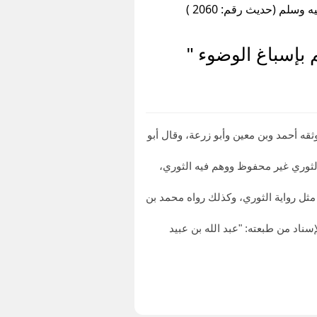
لم (حديث رقم: 2060 )
بإسباغ الوضوء "
 أحمد وبن معين وأبو زرعة، وقال أبو
ي في "سننه" ٤/٢٠٦: سمعت محمدا يقول: حديث الثوري غير محفوظ ووهم فيه الثوري،
ن أبي جهضم مثل رواية الثوري، وكذلك رواه محمد بن
ناد من طبعته: "عبد الله بن عبيد