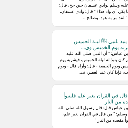
عليه وسلم بوادي عسفان حين حج، قال:
أبا بكر، أي واد هذا؟ " قال: وادي عسفان،
" لقد مر به هود، وصالح...
كان ينبذ للنبي ﷺ ليلة الخميس
به يوم الخميس وي...
ن عباس: " أن النبي صلى الله عليه
كان ينبذ له ليلة الخميس، فيشربه يوم
س ويوم الجمعة - قال: وأراه قال - ويوم
، فإذا كان عند العصر، ف...
ال في القرآن بغير علم فليتبوأ
ه من النار
ن عباس قال: قال رسول الله صلى الله
وسلم: " من قال في القرآن بغير علم،
وأ مقعده من النار "