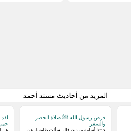
المزيد من أحاديث مسند أحمد
فرض رسول الله ﷺ صلاة الحضر
لقد 
والسفر
حمر 
حدثنا أسامة بن زيد، قال: سألت طاوسا، عن
عن اب