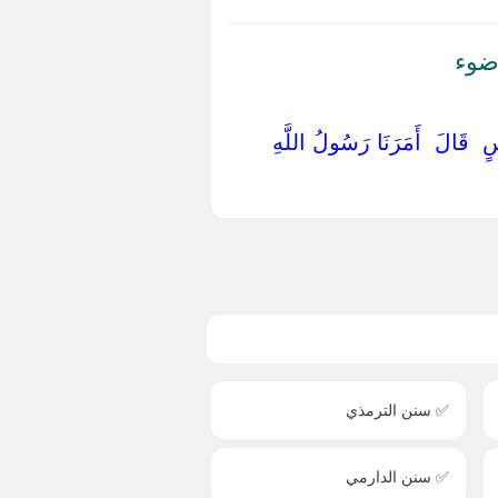
ضوء
َاسٍ ‏ ‏قَالَ ‏ ‏أَمَرَنَا رَسُولُ اللَّهِ ‏
✅ سنن الترمذي
✅ سنن الدارمي