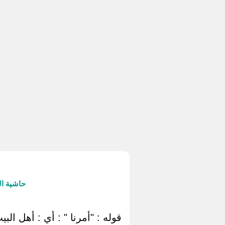
حاشية ال
قوله : "أمرنا " : أي : أهل الب