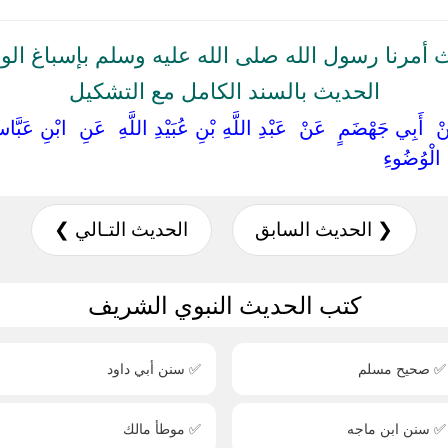
 أمرنا رسول الله صلى الله عليه وسلم بإسباغ الو
الحديث بالسند الكامل مع التشكيل
‏ ‏عَنْ ‏ ‏أَبِي جَهْضَمٍ ‏ ‏عَنْ ‏ ‏عَبْدِ اللَّهِ بْنِ عُبَيْدِ اللَّهِ ‏ ‏عَنِ ‏ ‏ابْنِ عَبّ
 ‏الْوُضُوءِ ‏
❮ الحديث السابق
الحديث التـالي ❯
كتب الحديث النبوي الشريف
✅ صحيح مسلم
✅ سنن أبي داود
✅ سنن ابن ماجه
✅ موطأ مالك