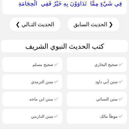
فِي شَيْءٍ مِمَّا ‏ ‏تَدَاوَوْنَ بِهِ خَيْرٌ فَفِي ‏ ‏الْحِجَامَةِ ‏
❮ الحديث السابق
الحديث التـالي ❯
كتب الحديث النبوي الشريف
✅ صحيح البخاري
✅ صحيح مسلم
✅ سنن أبي داود
✅ سنن الترمذي
✅ سنن النسائي
✅ سنن ابن ماجه
✅ موطأ مالك
✅ سنن الدارمي