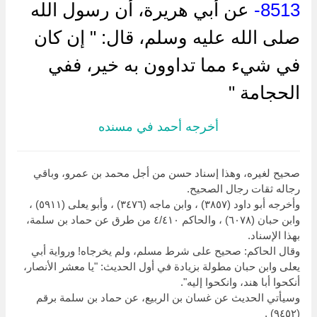
8513-
عن أبي هريرة، أن رسول الله
صلى الله عليه وسلم، قال: " إن كان
في شيء مما تداوون به خير، ففي
الحجامة "
أخرجه أحمد في مسنده
صحيح لغيره، وهذا إسناد حسن من أجل محمد بن عمرو، وباقي
رجاله ثقات رجال الصحيح.
وأخرجه أبو داود (٣٨٥٧) ، وابن ماجه (٣٤٧٦) ، وأبو يعلى (٥٩١١) ،
وابن حبان (٦٠٧٨) ، والحاكم ٤/٤١٠ من طرق عن حماد بن سلمة،
بهذا الإسناد.
وقال الحاكم: صحيح على شرط مسلم، ولم يخرجاه! ورواية أبي
يعلى وابن حبان مطولة بزيادة في أول الحديث: "يا معشر الأنصار،
أنكحوا أبا هند، وانكحوا إليه".
وسيأتي الحديث عن غسان بن الربيع، عن حماد بن سلمة برقم
(٩٤٥٢) .