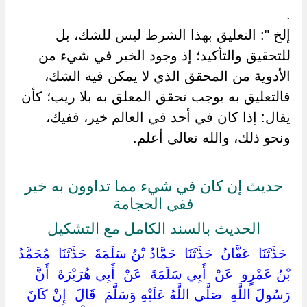
.
إلخ ": التعليق بهذا الشرط ليس للشك، بل
للتحقيق والتأكيد؛ إذ وجود الخير في شيء من
الأدوية من المحقق الذي لا يمكن فيه الشك،
فالتعليق به يوجب تحقق المعلق به بلا ريب؛ كأن
يقال: إذا كان في أحد في العالم خير، ففيك،
ونحو ذلك، والله تعالى أعلم.
حديث إن كان في شيء مما تداوون به خير
ففي الحجامة
الحديث بالسند الكامل مع التشكيل
‏ ‏حَدَّثَنَا ‏ ‏عَفَّانُ ‏ ‏حَدَّثَنَا ‏ ‏حَمَّادُ بْنُ سَلَمَةَ ‏ ‏حَدَّثَنَا ‏ ‏مُحَمَّدُ
بْنُ عَمْرٍو ‏ ‏عَنْ ‏ ‏أَبِي سَلَمَةَ ‏ ‏عَنْ ‏ ‏أَبِي هُرَيْرَةَ ‏ ‏أَنَّ
رَسُولَ اللَّهِ ‏ ‏صَلَّى اللَّهُ عَلَيْهِ وَسَلَّمَ ‏ ‏قَالَ ‏ ‏إِنْ كَانَ