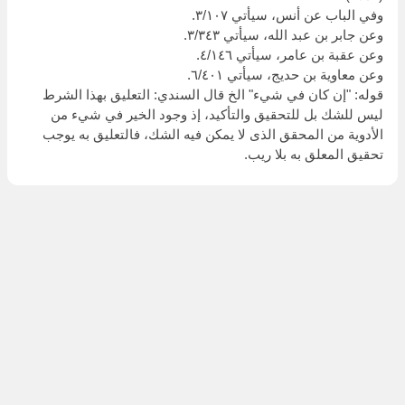
وفي الباب عن أنس، سيأتي ٣/١٠٧.
وعن جابر بن عبد الله، سيأتي ٣/٣٤٣.
وعن عقبة بن عامر، سيأتي ٤/١٤٦.
وعن معاوية بن حديج، سيأتي ٦/٤٠١.
قوله: "إن كان في شيء" الخ قال السندي: التعليق بهذا الشرط
ليس للشك بل للتحقيق والتأكيد، إذ وجود الخير في شيء من
الأدوية من المحقق الذى لا يمكن فيه الشك، فالتعليق به يوجب
تحقيق المعلق به بلا ريب.