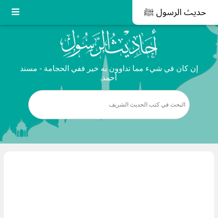
حديث الرسول ﷺ
إن كان في شيء مما تداوون به خير ففي الحجامة - مسند
أحمد