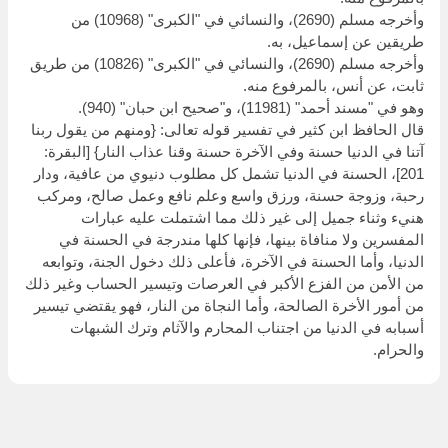
وأخرجه مسلم (2690)، والنسائي في "الكبرى" (10968) من
طريقين عن إسماعيل، به.
وأخرجه مسلم (2690)، والنسائي في "الكبرى" (10826) من طريق
ثابت، عن أنس، بالمرفوع منه.
وهو في "مسند أحمد" (11981)، و"صحيح ابن حبان" (940).
قال الحافظ ابن كثير في تفسير قوله تعالى: {ومنهم من يقول ربنا
آتنا في الدنيا حسنة وفي الآخرة حسنة وقنا عذاب النار} [البقرة:
201]، الحسنة في الدنيا تشمل كل مطلوب دنيوي من عافية، ودار
رحبة، وزوجة حسنة، ورزق واسع وعلم نافع وعمل صالح، ومركب
هنيء وثناء جميل إلى غير ذلك مما اشتملت عليه عبارات
المفسرين ولا منافاة بينها، فإنها كلها مندرجة في الحسنة في
الدنيا، وأما الحسنة في الآخرة، فأعلى ذلك دخول الجنة، وتوابعه
من الأمن من الفزع الأكبر في العرصات وتيسير الحساب وغير ذلك
من أمور الأخرة الصالحة، وأما النجاة من النار، فهو يقتضي تيسير
أسبابه في الدنيا من اجتناب المحارم والآثام وترك الشبهات
والحرام.