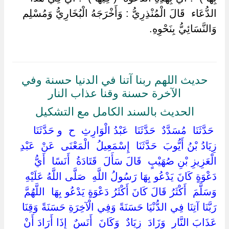
الدُّعَاء ‏ ‏قَالَ الْمُنْذِرِيُّ : وَأَخْرَجَهُ الْبُخَارِيُّ وَمُسْلِم
وَالنَّسَائِيُّ بِنَحْوِهِ.
حديث اللهم ربنا آتنا في الدنيا حسنة وفي
الآخرة حسنة وقنا عذاب النار
الحديث بالسند الكامل مع التشكيل
‏ ‏حَدَّثَنَا ‏ ‏مُسَدَّدٌ ‏ ‏حَدَّثَنَا ‏ ‏عَبْدُ الْوَارِثِ ‏ ‏ح ‏ ‏و حَدَّثَنَا ‏
‏زِيَادُ بْنُ أَيُّوبَ ‏ ‏حَدَّثَنَا ‏ ‏إِسْمَعِيلُ ‏ ‏الْمَعْنَى ‏ ‏عَنْ ‏ ‏عَبْدِ
الْعَزِيزِ بْنِ صُهَيْبٍ ‏ ‏قَالَ سَأَلَ ‏ ‏قَتَادَةُ ‏ ‏أَنَسًا ‏ ‏أَيُّ
دَعْوَةٍ كَانَ يَدْعُو بِهَا رَسُولُ اللَّهِ ‏ ‏صَلَّى اللَّهُ عَلَيْهِ
وَسَلَّمَ ‏ ‏أَكْثَرُ قَالَ كَانَ أَكْثَرُ دَعْوَةٍ يَدْعُو بِهَا ‏ ‏اللَّهُمَّ
رَبَّنَا آتِنَا فِي الدُّنْيَا حَسَنَةً وَفِي الْآخِرَةِ حَسَنَةً وَقِنَا
عَذَابَ النَّارِ ‏ ‏وَزَادَ ‏ ‏زِيَادٌ ‏ ‏وَكَانَ ‏ ‏أَنَسٌ ‏ ‏إِذَا أَرَادَ أَنْ