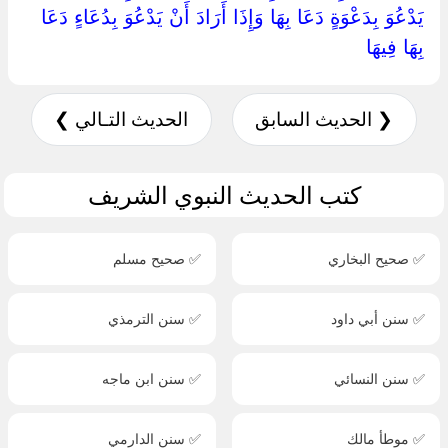
يَدْعُوَ بِدَعْوَةٍ دَعَا بِهَا وَإِذَا أَرَادَ أَنْ يَدْعُوَ بِدُعَاءٍ دَعَا
بِهَا فِيهَا ‏
❮ الحديث السابق
الحديث التـالي ❯
كتب الحديث النبوي الشريف
✅ صحيح البخاري
✅ صحيح مسلم
✅ سنن أبي داود
✅ سنن الترمذي
✅ سنن النسائي
✅ سنن ابن ماجه
✅ موطأ مالك
✅ سنن الدارمي