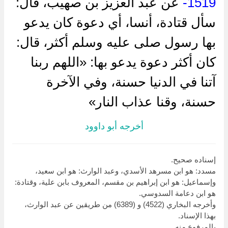
1519-
عن عبد العزيز بن صهيب، قال:
سأل قتادة، أنسا، أي دعوة كان يدعو
بها رسول صلى عليه وسلم أكثر، قال:
كان أكثر دعوة يدعو بها: «اللهم ربنا
آتنا في الدنيا حسنة، وفي الآخرة
حسنة، وقنا عذاب النار»
أخرجه أبو داوود
إسناده صحيح.
مسدد: هو ابن مسرهد الأسدي، وعبد الوارث: هو ابن سعيد،
وإسماعيل: هو ابن إبراهيم بن مقسم، المعروف بابن علية، وقتادة:
هو ابن دعامة السدوسي.
وأخرجه البخاري (4522) و (6389) من طريقين عن عبد الوارث،
بهذا الإسناد.
بالمرفوع منه.