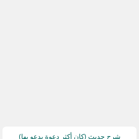
شرح حديث (كان أكثر دعوة يدعو بها)