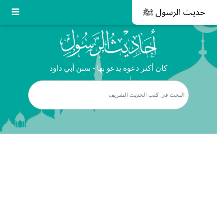
حديث الرسول ﷺ
كان أكثر دعوة يدعو بها - سنن أبي داود