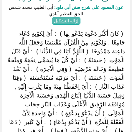
عون المعبود على شرح سنن أبي داود:
أبي الطيب محمد شمس
الحق العظيم آبادي
إزالة التشكيل
‏ ‏( كَانَ أَكْثَر دَعْوَة يَدْعُو بِهَا ) ‏ ‏: أَيْ لِكَوْنِهِ دُعَاء
جَامِعًا , وَلِكَوْنِهِ مِنْ الْقُرْآن مُقْتَبَسًا وَجَعَلَ اللَّه
دَاعِيَة مَمْدُوحًا ‏ ‏( اللَّهُمَّ آتِنَا فِي الدُّنْيَا ) ‏ ‏: أَيْ قَبْلَ
الْمَوْتِ ‏ ‏( حَسَنَةً ) ‏ ‏: أَيْ كُلّ مَا يُسَمَّى نِعْمَةً وَمِنْحَةً
عَظِيمَةً وَحَالَة مُرْضِيَة ‏ ‏( وَفِي الْآخِرَةِ ) ‏ ‏: أَيْ بَعْدَ
الْمَوْت ‏ ‏( حَسَنَة ) ‏ ‏: أَيْ مَرْتَبَة مُسْتَحْسَنَة ‏ ‏( وَقِنَا
عَذَاب النَّار ) ‏ ‏: أَيْ اِحْفَظْنَا مِنْهُ وَمَا يَقْرَب إِلَيْهِ ,
وَقِيلَ حَسَنَة الدُّنْيَا اِتِّبَاع الْهُدَى وَحَسَنَة الْآخِرَة
مُوَافَقَة الرَّفِيق الْأَعْلَى وَعَذَاب النَّار حِجَاب
الْمَوْلَى ‏ ‏( أَنْ يَدْعُوَ بِدَعْوَةٍ ) ‏ ‏: أَيْ وَاحِدَة لِأَنَّ
الْفَعْلَةَ لِلْمَرَّةِ ‏ ‏( أَنْ يَدْعُوَ بِدُعَاءٍ ) ‏ ‏: أَيْ كَثِير ‏ ‏( دَعَا
بِهَا ) ‏ ‏: أَيْ بِهَذِهِ الدَّعْوَة ‏ ‏( فِيهَا ) ‏ ‏: أَيْ فِي هَذَا