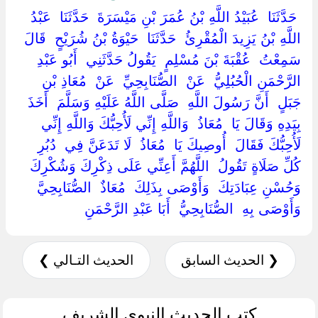
‏ ‏حَدَّثَنَا ‏ ‏عُبَيْدُ اللَّهِ بْنُ عُمَرَ بْنِ مَيْسَرَةَ ‏ ‏حَدَّثَنَا ‏ ‏عَبْدُ
اللَّهِ بْنُ يَزِيدَ الْمُقْرِئُ ‏ ‏حَدَّثَنَا ‏ ‏حَيْوَةُ بْنُ شُرَيْحٍ ‏ ‏قَالَ
سَمِعْتُ ‏ ‏عُقْبَةَ بْنَ مُسْلِمٍ ‏ ‏يَقُولُ حَدَّثَنِي ‏ ‏أَبُو عَبْدِ
الرَّحْمَنِ الْحُبُلِيُّ ‏ ‏عَنْ ‏ ‏الصُّنَابِحِيِّ ‏ ‏عَنْ ‏ ‏مُعَاذِ بْنِ
جَبَلٍ ‏ ‏أَنَّ رَسُولَ اللَّهِ ‏ ‏صَلَّى اللَّهُ عَلَيْهِ وَسَلَّمَ ‏ ‏أَخَذَ
بِيَدِهِ وَقَالَ يَا ‏ ‏مُعَاذُ ‏ ‏وَاللَّهِ إِنِّي لَأُحِبُّكَ وَاللَّهِ إِنِّي
لَأُحِبُّكَ فَقَالَ ‏ ‏أُوصِيكَ يَا ‏ ‏مُعَاذُ ‏ ‏لَا تَدَعَنَّ فِي ‏ ‏دُبُرِ ‏
‏كُلِّ صَلَاةٍ تَقُولُ ‏ ‏اللَّهُمَّ أَعِنِّي عَلَى ذِكْرِكَ وَشُكْرِكَ
وَحُسْنِ عِبَادَتِكَ ‏ ‏وَأَوْصَى بِذَلِكَ ‏ ‏مُعَاذٌ ‏ ‏الصُّنَابِحِيَّ ‏
‏وَأَوْصَى بِهِ ‏ ‏الصُّنَابِحِيُّ ‏ ‏أَبَا عَبْدِ الرَّحْمَنِ ‏
❮ الحديث السابق
الحديث التـالي ❯
كتب الحديث النبوي الشريف