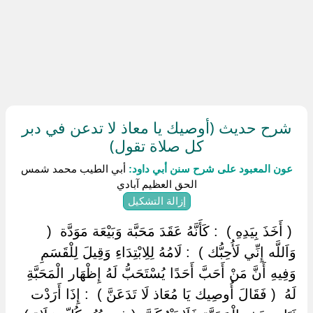
شرح حديث (أوصيك يا معاذ لا تدعن في دبر
كل صلاة تقول)
عون المعبود على شرح سنن أبي داود:
أبي الطيب محمد شمس
الحق العظيم آبادي
إزالة التشكيل
‏ ‏( أَخَذَ بِيَدِهِ ) ‏ ‏: كَأَنَّهُ عَقَدَ مَحَبَّة وَبَيْعَة مَوَدَّة ‏ ‏(
وَاَللَّه إِنِّي لَأُحِبُّك ) ‏ ‏: لَامُهُ لِلِابْتِدَاءِ وَقِيلَ لِلْقَسَمِ
وَفِيهِ أَنَّ مَنْ أَحَبَّ أَحَدًا يُسْتَحَبُّ لَهُ إِظْهَار الْمَحَبَّةِ
لَهُ ‏ ‏( فَقَالَ أُوصِيك يَا مُعَاذ لَا تَدَعَنَّ ) ‏ ‏: إِذَا أَرَدْت