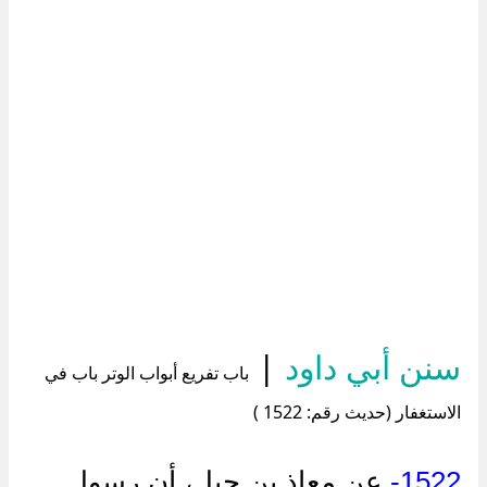
سنن أبي داود
|
باب تفريع أبواب الوتر باب في
الاستغفار (حديث رقم: 1522 )
1522-
عن معاذ بن جبل، أن رسول