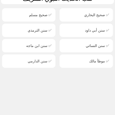
✅ صحيح البخاري
✅ صحيح مسلم
✅ سنن أبي داود
✅ سنن الترمذي
✅ سنن النسائي
✅ سنن ابن ماجه
✅ موطأ مالك
✅ سنن الدارمي