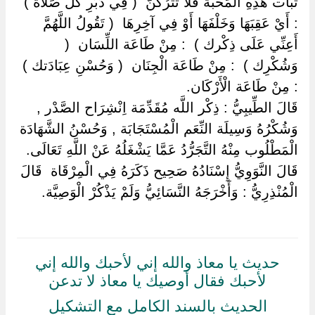
ثَبَات هَذِهِ الْمَحَبَّة فَلَا تَتْرُكَنَّ ‏ ‏( فِي دُبُرِ كُلّ صَلَاة ) ‏
‏: أَيْ عَقِبَهَا وَخَلْفَهَا أَوْ فِي آخِرِهَا ‏ ‏( تَقُولُ اللَّهُمَّ
أَعِنِّي عَلَى ذِكْرك ) ‏ ‏: مِنْ طَاعَة اللِّسَان ‏ ‏(
وَشُكْرِك ) ‏ ‏: مِنْ طَاعَة الْجِنَان ‏ ‏( وَحُسْنِ عِبَادَتك ) ‏
‏: مِنْ طَاعَة الْأَرْكَان.
قَالَ الطِّيبِيُّ : ذِكْر اللَّه مُقَدِّمَة اِنْشِرَاح الصَّدْر ,
وَشُكْرُهُ وَسِيلَة النِّعَم الْمُسْتَجَابَة , وَحُسْنُ الشَّهَادَة
الْمَطْلُوب مِنْهُ التَّجَرُّدُ عَمَّا يَشْغَلُهُ عَنْ اللَّهِ تَعَالَى.
قَالَ النَّوَوِيُّ إِسْنَادُهُ صَحِيح ذَكَرَهُ فِي الْمِرْقَاة ‏ ‏قَالَ
الْمُنْذِرِيُّ : وَأَخْرَجَهُ النَّسَائِيُّ وَلَمْ يَذْكُرْ الْوَصِيَّة.
حديث يا معاذ والله إني لأحبك والله إني
لأحبك فقال أوصيك يا معاذ لا تدعن
الحديث بالسند الكامل مع التشكيل