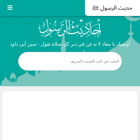
حديث الرسول ﷺ
أوصيك يا معاذ لا تدعن في دبر كل صلاة تقول - سنن أبي داود