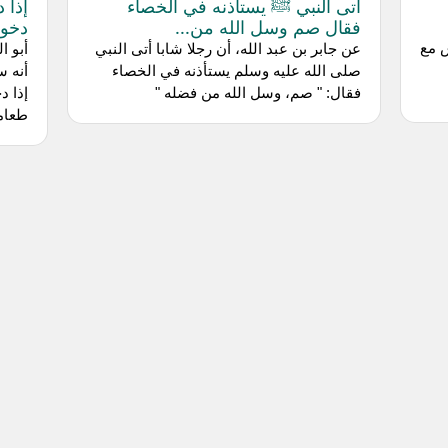
أتى النبي ﷺ يستأذنه في الخصاء
إذا 
فقال صم وسل الله من...
دخول
 مع
عن جابر بن عبد الله، أن رجلا شابا أتى النبي
أبو ا
صلى الله عليه وسلم يستأذنه في الخصاء
أنه س
فقال: " صم، وسل الله من فضله "
إذا د
طعامه.<br> قا