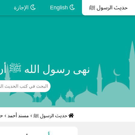
حديث الرسول ﷺ
English
الإجازة
نهى رسول الله ﷺ أن 
حديث الرسول ﷺ
›
مسند أحمد
›
حد