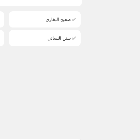
✅ صحيح البخاري
✅ سنن النسائي