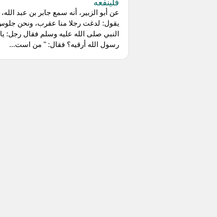
فلينفعه
عن أبو الزبير، أنه سمع جابر بن عبد الله،
يقول: لدغت رجلا منا عقرب، ونحن جلوس
النبي صلى الله عليه وسلم فقال رجل: يا
رسول الله أرقيه؟ فقال: " من است...