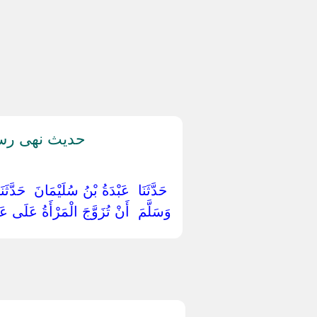
حديث نهى رسول
‏ ‏حَدَّثَنَا ‏ ‏عَبْدَةُ بْنُ سُلَيْمَانَ ‏ ‏حَدّ
وَسَلَّمَ ‏ ‏أَنْ تُزَوَّجَ الْمَرْأَةُ عَلَى عَم