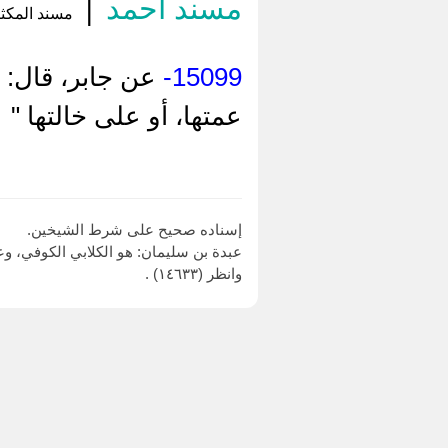
مسند أحمد
|
مسند المكثري
15099-
عن جابر، قال: 
عمتها، أو على خالتها "
إسناده صحيح على شرط الشيخين.
عبدة بن سليمان: هو الكلابي الكوفي، و
وانظر (١٤٦٣٣) .