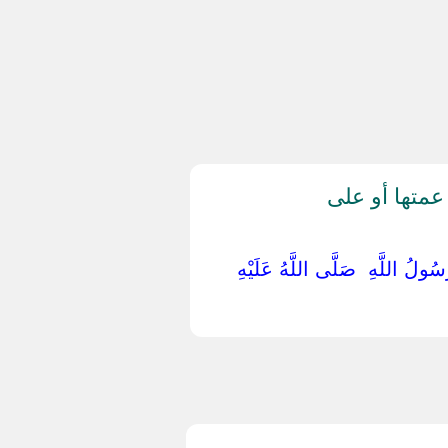
عمتها أو على
 رَسُولُ اللَّهِ ‏ ‏صَلَّى اللَّهُ عَلَيْهِ