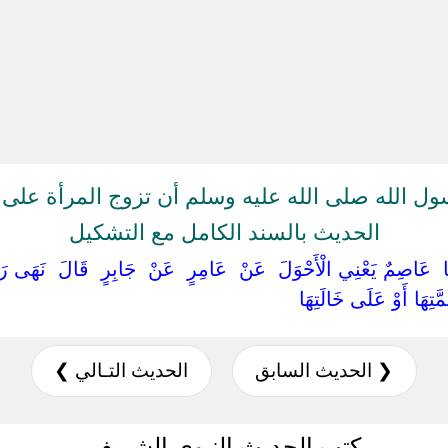
 الله صلى الله عليه وسلم أن تزوج المرأة على 
الحديث بالسند الكامل مع التشكيل
َثَنَا ‏ ‏عَاصِمٌ يَعْنِي الْأَحْوَلَ ‏ ‏عَنْ ‏ ‏عَامِرٍ ‏ ‏عَنْ ‏ ‏جَابِرٍ ‏ ‏قَالَ ‏ ‏نَهَى
َّتِهَا أَوْ عَلَى خَالَتِهَا ‏
❮ الحديث السابق
الحديث التـالي ❯
كتب الحديث النبوي الشريف