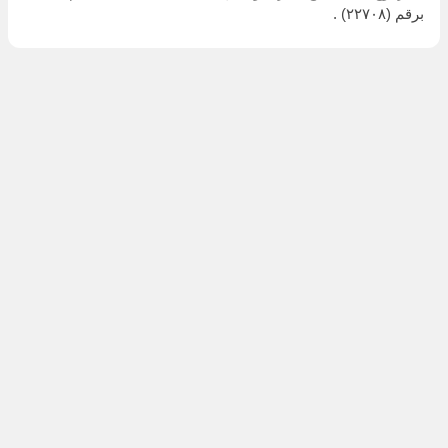
برقم (٢٢٧٠٨) .