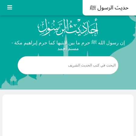
حديث الرسول ﷺ
إن رسول الله ﷺ حرم ما بين لابتيها كما حرم إبراهيم مكة -
مسند أحمد