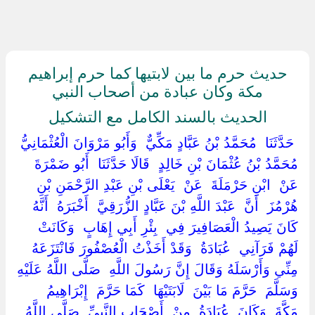
حديث حرم ما بين لابتيها كما حرم إبراهيم
مكة وكان عبادة من أصحاب النبي
الحديث بالسند الكامل مع التشكيل
‏ ‏حَدَّثَنَا ‏ ‏مُحَمَّدُ بْنُ عَبَّادٍ مَكِّيٌّ ‏ ‏وَأَبُو مَرْوَانَ الْعُثْمَانِيُّ
مُحَمَّدُ بْنُ عُثْمَانَ بْنِ خَالِدٍ ‏ ‏قَالَا حَدَّثَنَا ‏ ‏أَبُو ضَمْرَةَ ‏
‏عَنْ ‏ ‏ابْنِ حَرْمَلَةَ ‏ ‏عَنْ ‏ ‏يَعْلَى بْنِ عَبْدِ الرَّحْمَنِ بْنِ
هُرْمُزَ ‏ ‏أَنَّ ‏ ‏عَبْدَ اللَّهِ بْنَ عَبَّادٍ الزُّرَقِيَّ ‏ ‏أَخْبَرَهُ ‏ ‏أَنَّهُ
كَانَ يَصِيدُ الْعَصَافِيرَ فِي ‏ ‏بِئْرِ أَبِي إِهَابٍ ‏ ‏وَكَانَتْ
لَهُمْ فَرَآنِي ‏ ‏عُبَادَةُ ‏ ‏وَقَدْ أَخَذْتُ الْعُصْفُورَ فَانْتَزَعَهُ
مِنِّي وَأَرْسَلَهُ وَقَالَ إِنَّ رَسُولَ اللَّهِ ‏ ‏صَلَّى اللَّهُ عَلَيْهِ
وَسَلَّمَ ‏ ‏حَرَّمَ مَا بَيْنَ ‏ ‏لَابَتَيْهَا ‏ ‏كَمَا حَرَّمَ ‏ ‏إِبْرَاهِيمُ ‏
‏مَكَّةَ ‏ ‏وَكَانَ ‏ ‏عُبَادَةُ ‏ ‏مِنْ ‏ ‏أَصْحَابِ النَّبِيِّ ‏ ‏صَلَّى اللَّهُ