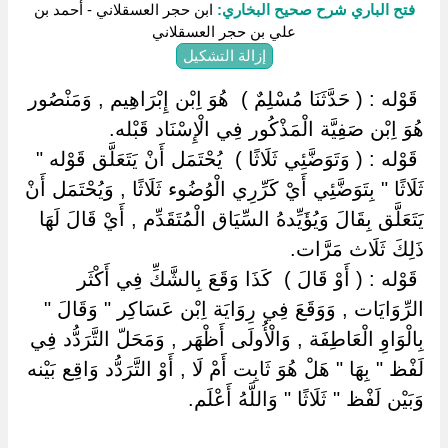
فتح الباري شرح صحيح البخاري:
ابن حجر العسقلاني - أحمد بن
علي بن حجر العسقلاني
إزالة التشكيل
‏ ‏قَوْله : ( حَدَّثَنَا مُسْلِمٌ ) ‏ ‏هُوَ اِبْن إِبْرَاهِيم , وَمَنْصُور
هُوَ اِبْن صَفِيَّة الْمَذْكُور فِي الْإِسْنَاد قَبْله.
‏ ‏قَوْله : ( وَتَوَضَّئِي ثَلَاثًا ) ‏ ‏يُحْتَمَل أَنْ يَتَعَلَّق قَوْله "
ثَلَاثًا " بِتَوَضَّئِي أَيْ كَرِّرِي الْوُضُوء ثَلَاثًا , وَيُحْتَمَل أَنْ
يَتَعَلَّق بِقَالَ وَيُؤَيِّدهُ السِّيَاق الْمُتَقَدِّم , أَيْ قَالَ لَهَا
ذَلِكَ ثَلَاث مَرَّات.
‏ ‏قَوْله : ( أَوْ قَالَ ) ‏ ‏كَذَا وَقَعَ بِالشَّكِّ فِي أَكْثَر
الرِّوَايَات , وَوَقَعَ فِي رِوَايَة اِبْن عَسَاكِر " وَقَالَ "
بِالْوَاوِ الْعَاطِفَة , وَالْأُولَى أَظْهَر , وَمَحَلّ التَّرَدُّد فِي
لَفْظ " بِهَا " هَلْ هُوَ ثَابِت أَمْ لَا , أَوْ التَّرَدُّد وَاقِع بَيْنه
وَبَيْن لَفْظ " ثَلَاثًا " وَاللَّهُ أَعْلَم.