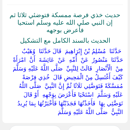
حديث خذي فرصة ممسكة فتوضئي ثلاثا ثم
إن النبي صلى الله عليه وسلم استحيا
فأعرض بوجهه
الحديث بالسند الكامل مع التشكيل
‏ ‏حَدَّثَنَا ‏ ‏مُسْلِمُ بْنُ إِبْرَاهِيمَ ‏ ‏قَالَ حَدَّثَنَا ‏ ‏وُهَيْبٌ ‏
‏حَدَّثَنَا ‏ ‏مَنْصُورٌ ‏ ‏عَنْ ‏ ‏أُمِّهِ ‏ ‏عَنْ ‏ ‏عَائِشَةَ ‏ ‏أَنَّ ‏ ‏امْرَأَةً ‏
‏مِنْ ‏ ‏الْأَنْصَارِ ‏ ‏قَالَتْ لِلنَّبِيِّ ‏ ‏صَلَّى اللَّهُ عَلَيْهِ وَسَلَّمَ ‏
‏كَيْفَ أَغْتَسِلُ مِنْ الْمَحِيضِ قَالَ ‏ ‏خُذِي فِرْصَةً
مُمَسَّكَةً فَتَوَضَّئِي ثَلَاثًا ثُمَّ إِنَّ النَّبِيَّ ‏ ‏صَلَّى اللَّهُ
عَلَيْهِ وَسَلَّمَ ‏ ‏اسْتَحْيَا فَأَعْرَضَ بِوَجْهِهِ ‏ ‏أَوْ قَالَ
تَوَضَّئِي بِهَا ‏ ‏فَأَخَذْتُهَا فَجَذَبْتُهَا فَأَخْبَرْتُهَا بِمَا يُرِيدُ
النَّبِيُّ ‏ ‏صَلَّى اللَّهُ عَلَيْهِ وَسَلَّمَ ‏