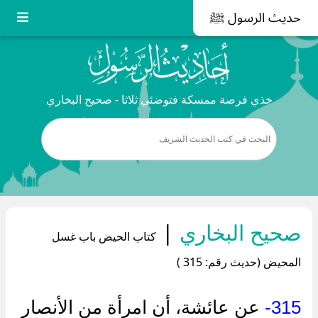
حديث الرسول ﷺ
خذي فرصة ممسكة فتوضئي ثلاثا - صحيح البخاري
صحيح البخاري
|
كتاب الحيض باب غسل
المحيض (حديث رقم: 315 )
315-
عن عائشة، أن امرأة من الأنصار