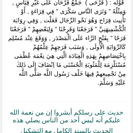
‏ ‏قَوْله : ( فَرْحَى ) ‏ ‏جَمْعُ فَرْحَان عَلَى غَيْرِ قِيَاسٍ ,
وَمِثْلُهُ " وَتَرَى النَّاس سَكْرَى " فِي قِرَاءَةٍ , أَوْ
تَأْنِيث فِرَاح وَهُوَ نَحْو الرِّجَال فَعَلْت , وَفِي رِوَايَة
الْكُشْمِيهَنِيِّ " فَرَجَعْنَا وَفَرِحْنَا " وَلِبَعْضِهِمْ " فَرَجَعْنَا
فَرَحًا " بِفَتْحِ الرَّاء عَلَى الْمَصْدَر , وَوَقَعَ عِنْد مُسْلِم
كَالرِّوَايَةِ الْأُولَى , وَسَبَب فَرَحِهِمْ عِلْمُهُمْ
بِاخْتِصَاصِهِمْ بِهَذِهِ الْعِبَادَة الَّتِي هِيَ نِعْمَة عُظْمَى
مُسْتَلْزِمَة لِلْمَثُوبَةِ الْحُسْنَى مَا اِنْضَافَ إِلَى ذَلِكَ
مِنْ تَجْمِيعهمْ فِيهَا خَلْف رَسُول اللَّه صَلَّى اللَّه
عَلَيْهِ وَسَلَّمَ.
حديث على رسلكم أبشروا إن من نعمة الله
عليكم أنه ليس أحد من الناس يصلي هذه
الحديث بالسند الكامل مع التشكيل