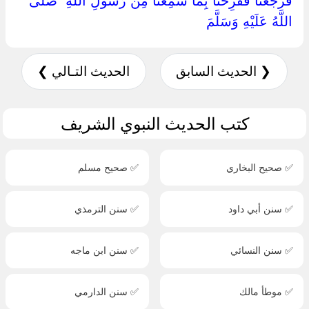
‏فَرَجَعْنَا فَفَرِحْنَا بِمَا سَمِعْنَا مِنْ رَسُولِ اللَّهِ ‏ ‏صَلَّى
اللَّهُ عَلَيْهِ وَسَلَّمَ ‏
❮ الحديث السابق
الحديث التـالي ❯
كتب الحديث النبوي الشريف
✅ صحيح البخاري
✅ صحيح مسلم
✅ سنن أبي داود
✅ سنن الترمذي
✅ سنن النسائي
✅ سنن ابن ماجه
✅ موطأ مالك
✅ سنن الدارمي