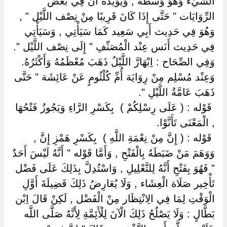
الشَّيْء وَهُوَ وَسَطُهُ , وَيُؤَيِّدُهُ أَنَّ فِي بَعْض
الرِّوَايَات " حَتَّى إِذَا كَانَ قَرِيبًا مِنْ نِصْف اللَّيْل " ,
وَهُوَ فِي حَدِيث أَبِي سَعِيد كَمَا سَيَأْتِي , وَسَيَأْتِي
فِي حَدِيث أَنَس عِنْد الْمُصَنِّفِ " إِلَى نِصْف اللَّيْل ".
وَفِي الصِّحَاح : اِبْهَارَّ اللَّيْلُ ذَهَبَ مُعْظَمُهُ وَأَكْثَرُهُ.
وَعِنْد مُسْلِم مِنْ رِوَايَة أُمِّ كُلْثُومٍ عَنْ عَائِشَة " حَتَّى
ذَهَبَ عَامَّةُ اللَّيْلِ ".
‏ ‏قَوْله : ( عَلَى رِسْلِكُمْ ) ‏ ‏بِكَسْرِ الرَّاءِ وَيَجُوزُ فَتْحُهَا
, الْمَعْنَى تَأَنَّوْا.
‏ ‏قَوْله : ( إِنَّ مِنْ نِعْمَةِ اللَّهِ ) ‏ ‏بِكَسْرِ هَمْزِ إِنَّ ,
وَوَهَمَ مَنْ ضَبَطَهُ بِالْفَتْحِ , وَأَمَّا قَوْله " أَنَّهُ لَيْسَ أَحَدٌ
" فَهُوَ بِفَتْحِ أَنَّهُ لِلتَّعْلِيلِ , وَاسْتُدِلَّ بِذَلِكَ عَلَى فَضْل
تَأْخِير صَلَاة الْعِشَاء , وَلَا يُعَارِضُ ذَلِكَ فَضِيلَةَ أَوَّلِ
الْوَقْتِ لِمَا فِي الِانْتِظَار مِنْ الْفَضْل , لَكِنْ قَالَ اِبْن
بَطَّالٍ : وَلَا يَصْلُحُ ذَلِكَ الْآنَ لِلْأَئِمَّةِ لِأَنَّهُ صَلَّى اللَّه