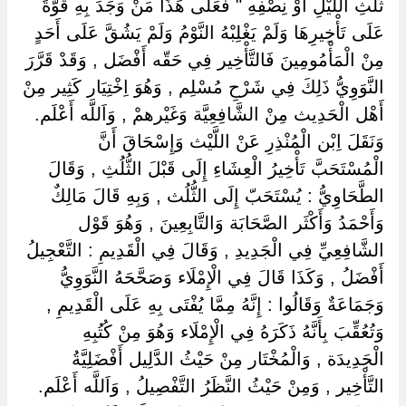
ثُلُثِ اللَّيْلِ أَوْ نِصْفِهِ " فَعَلَى هَذَا مَنْ وَجَدَ بِهِ قُوَّةً
عَلَى تَأْخِيرِهَا وَلَمْ يَغْلِبْهُ النَّوْمُ وَلَمْ يَشُقَّ عَلَى أَحَدٍ
مِنْ الْمَأْمُومِينَ فَالتَّأْخِير فِي حَقّه أَفْضَل , وَقَدْ قَرَّرَ
النَّوَوِيُّ ذَلِكَ فِي شَرْحِ مُسْلِم , وَهُوَ اِخْتِيَار كَثِير مِنْ
أَهْل الْحَدِيث مِنْ الشَّافِعِيَّة وَغَيْرهمْ , وَاَللَّه أَعْلَم.
وَنَقَلَ اِبْن الْمُنْذِرِ عَنْ اللَّيْث وَإِسْحَاقَ أَنَّ
الْمُسْتَحَبَّ تَأْخِيرُ الْعِشَاءِ إِلَى قَبْلَ الثُّلُثِ , وَقَالَ
الطَّحَاوِيُّ : يُسْتَحَبّ إِلَى الثُّلُث , وَبِهِ قَالَ مَالِكٌ
وَأَحْمَدُ وَأَكْثَر الصَّحَابَة وَالتَّابِعِينَ , وَهُوَ قَوْل
الشَّافِعِيِّ فِي الْجَدِيدِ , وَقَالَ فِي الْقَدِيمِ : التَّعْجِيلُ
أَفْضَلُ , وَكَذَا قَالَ فِي الْإِمْلَاء وَصَحَّحَهُ النَّوَوِيُّ
وَجَمَاعَةٌ وَقَالُوا : إِنَّهُ مِمَّا يُفْتَى بِهِ عَلَى الْقَدِيمِ ,
وَتُعُقِّبَ بِأَنَّهُ ذَكَرَهُ فِي الْإِمْلَاء وَهُوَ مِنْ كُتُبِهِ
الْجَدِيدَة , وَالْمُخْتَار مِنْ حَيْثُ الدَّلِيل أَفْضَلِيَّةُ
التَّأْخِير , وَمِنْ حَيْثُ النَّظَرُ التَّفْصِيلُ , وَاَللَّه أَعْلَم.