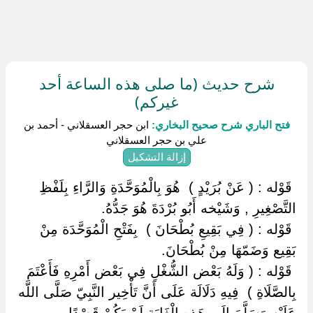
شرح حديث (ما صلى هذه الساعة أحد
غيركم)
فتح الباري شرح صحيح البخاري:
ابن حجر العسقلاني - أحمد بن
علي بن حجر العسقلاني
إزالة التشكيل
‏ ‏قَوْله : ( عَنْ بُرَيْدٍ ) ‏ ‏هُوَ بِالْمُوَحَّدَةِ وَالرَّاءِ بِلَفْظِ
التَّصْغِيرِ , وَشَيْخه أَبُو بُرْدَةَ هُوَ جَدُّهُ.
‏ ‏قَوْله : ( فِي بَقِيعِ بُطْحَانَ ) ‏ ‏بِفَتْحِ الْمُوَحَّدَة مِنْ
بَقِيع وَضَمّهَا مِنْ بُطْحَانَ.
‏ ‏قَوْله : ( وَلَهُ بَعْض الشُّغْلِ فِي بَعْض أَمْرِهِ فَأَعْتَمَ
بِالصَّلَاةِ ) ‏ ‏فِيهِ دَلَالَة عَلَى أَنَّ تَأْخِير النَّبِيّ صَلَّى اللَّه