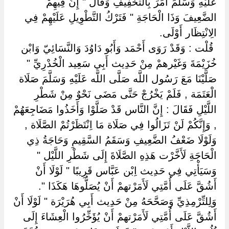
عَلَيْهِ وَسَلَّمَ أَمَرَ بِالتَّخْفِيفِ وَقَالَ " إِنَّ فِيهِمْ
الضَّعِيفَ وَذَا الْحَاجَةِ " فَتَرْكُ التَّطْوِيلِ عَلَيْهِمْ فِي
الِانْتِظَار أَوْلَى.
‏ ‏قُلْت : وَقَدْ رَوَى أَحْمَد وَأَبُو دَاوُدَ وَالنَّسَائِيّ وَابْن
خُزَيْمَةَ وَغَيْرهمْ مِنْ حَدِيث أَبِي سَعِيد الْخُدْرِيِّ "
صَلَّيْنَا مَعَ رَسُول اللَّه صَلَّى اللَّه عَلَيْهِ وَسَلَّمَ صَلَاة
الْعَتَمَة , فَلَمْ يَخْرُجْ حَتَّى مَضَى نَحْوٌ مِنْ شَطْرِ
اللَّيْلِ فَقَالَ : إِنَّ النَّاس قَدْ صَلَّوْا وَأَخَذُوا مَضَاجِعَهُمْ
, وَإِنَّكُمْ لَنْ تَزَالُوا فِي صَلَاة مَا اِنْتَظَرْتُمْ الصَّلَاة ,
وَلَوْلَا ضَعْفُ الضَّعِيفِ وَسَقَمُ السَّقِيمِ وَحَاجَةُ ذِي
الْحَاجَةِ لَأَخَّرْت هَذِهِ الصَّلَاةَ إِلَى شَطْرِ اللَّيْل "
وَسَيَأْتِي فِي حَدِيث اِبْن عَبَّاس قَرِيبًا " لَوْلَا أَنْ
أَشُقَّ عَلَى أُمَّتِي لَأَمَرْتهمْ أَنْ يُصَلُّوهَا هَكَذَا ".
وَلِلتِّرْمِذِيِّ وَصَحَّحَهُ مِنْ حَدِيث أَبِي هُرَيْرَة " لَوْلَا أَنْ
أَشُقَّ عَلَى أُمَّتِي لَأَمَرْتهمْ أَنْ يُؤَخِّرُوا الْعِشَاءَ إِلَى