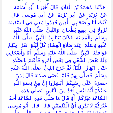
‏ ‏حَدَّثَنَا ‏ ‏مُحَمَّدُ بْنُ الْعَلَاءِ ‏ ‏قَالَ أَخْبَرَنَا ‏ ‏أَبُو أُسَامَةَ ‏
‏عَنْ ‏ ‏بُرَيْدٍ ‏ ‏عَنْ ‏ ‏أَبِي بُرْدَةَ ‏ ‏عَنْ ‏ ‏أَبِي مُوسَى ‏ ‏قَالَ ‏
‏كُنْتُ أَنَا وَأَصْحَابِي الَّذِينَ قَدِمُوا مَعِي فِي السَّفِينَةِ
نُزُولًا فِي ‏ ‏بَقِيعِ بُطْحَانَ ‏ ‏وَالنَّبِيُّ ‏ ‏صَلَّى اللَّهُ عَلَيْهِ
وَسَلَّمَ ‏ ‏بِالْمَدِينَةِ ‏ ‏فَكَانَ يَتَنَاوَبُ النَّبِيَّ ‏ ‏صَلَّى اللَّهُ
عَلَيْهِ وَسَلَّمَ ‏ ‏عِنْدَ صَلَاةِ الْعِشَاءِ كُلَّ لَيْلَةٍ ‏ ‏نَفَرٌ ‏ ‏مِنْهُمْ
فَوَافَقْنَا النَّبِيَّ ‏ ‏صَلَّى اللَّهُ عَلَيْهِ وَسَلَّمَ ‏ ‏أَنَا وَأَصْحَابِي
وَلَهُ بَعْضُ الشُّغْلِ فِي بَعْضِ أَمْرِهِ فَأَعْتَمَ بِالصَّلَاةِ
حَتَّى ‏ ‏ابْهَارَّ ‏ ‏اللَّيْلُ ثُمَّ خَرَجَ النَّبِيُّ ‏ ‏صَلَّى اللَّهُ عَلَيْهِ
وَسَلَّمَ ‏ ‏فَصَلَّى بِهِمْ فَلَمَّا قَضَى صَلَاتَهُ قَالَ لِمَنْ
حَضَرَهُ ‏ ‏عَلَى رِسْلِكُمْ ‏ ‏أَبْشِرُوا إِنَّ مِنْ نِعْمَةِ اللَّهِ
عَلَيْكُمْ أَنَّهُ لَيْسَ أَحَدٌ مِنْ النَّاسِ ‏ ‏يُصَلِّي هَذِهِ
السَّاعَةَ غَيْرُكُمْ ‏ ‏أَوْ قَالَ مَا صَلَّى هَذِهِ السَّاعَةَ أَحَدٌ
غَيْرُكُمْ لَا يَدْرِي أَيَّ الْكَلِمَتَيْنِ قَالَ ‏ ‏قَالَ ‏ ‏أَبُو مُوسَى ‏