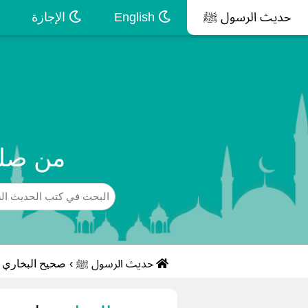
حديث الرسول ﷺ
English
الإجازة
من صلى
حديث الرسول ﷺ
›
صحيح البخاري