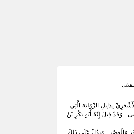
قلاني
َشْعَرِيِّ بِدَلِيلِ الرِّوَايَة الَّتِي
 , وَقَدْ قِيلَ إِنَّهُ أَبُو بَكْرِ بْنُ
فَجْر وَالْعَصْر , وَيَدُلّ عَلَى ذَلِكَ