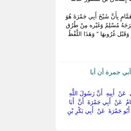
َمَّامٍ بِأَنَّ شَيْخَ أَبِي جَمْرَةَ هُوَ
 أَخْرَجَهُ مُسْلِمٌ وَغَيْره مِنْ طُرُق
وَقَبْل غُرُوبهَا " وَهَذَا اللَّفْظُ
بي جمرة أن أبا
‏ ‏عَنْ ‏ ‏أَبِيهِ ‏ ‏أَنَّ رَسُولَ اللَّهِ ‏
ٌ ‏ ‏عَنْ ‏ ‏أَبِي جَمْرَةَ ‏ ‏أَنَّ ‏ ‏أَبَا
ا ‏ ‏أَبُو جَمْرَةَ ‏ ‏عَنْ ‏ ‏أَبِي بَكْرِ بْنِ