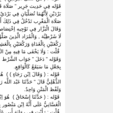
قَوْله فِي حَدِيث جَرِير " صَلَاة قَبْل
بَرْدَيْنِ لِأَنَّهُمَا تُصَلَّيَانِ فِي بَرْد
صَلَاة الْمَغْرِب تَدْخُلُ فِي ذَلِكَ أَي
وَقَالَ الْبَزَّار فِي تَوْجِيه اِخْتِصَاص
لَا شَرْطِيَّة , وَالْمُرَاد الَّذِينَ صَلّ
رَكْعَتَيْنِ بِالْغَدَاةِ وَرَكْعَتَيْنِ ب
‏ ‏قُلْت : وَلَا يَخْفَى مَا فِيهِ مِنْ الت
وَقَوْله " دَخَلَ " جَوَاب الشَّرْط , وَع
بِجَعْلِ مَا سَيَقَعُ كَالْوَاقِعِ.
‏ ‏قَوْله : ( وَقَالَ اِبْن رَجَاءٍ ) ) ‏ ‏ه
الذُّهْلِيُّ قَالَ " حَدَّثَنَا عَبْد اللَّ
وَلَفْظ الْمَتْنِ وَاحِدٌ.
‏ ‏قَوْله : ( حَدَّثَنَا إِسْحَاقُ ) ‏ ‏هُو
الْغَسَّانِيُّ عَلَى أَنَّهُ اِبْن مَنْصُور
‏ ‏قُلْت : رَأَيْت فِي رِوَايَة أَبِي عَلَى 