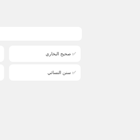
✅ صحيح البخاري
✅ سنن النسائي