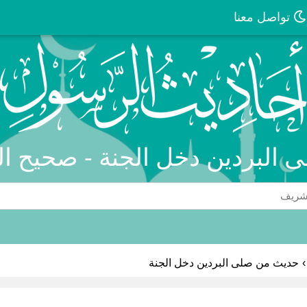
تواصل معنا
 البردين دخل الجنة - صحيح ال
›
حديث من صلى البردين دخل الجنة