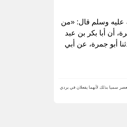
 عليه وسلم قال: «من
، أن أبا بكر بن عبد
ثنا أبو جمرة، عن أبي
صر رقم 635 (البردين) صلاة الفجر وصلاة العصر سميا بذلك لأنهما يفعلان في بردي