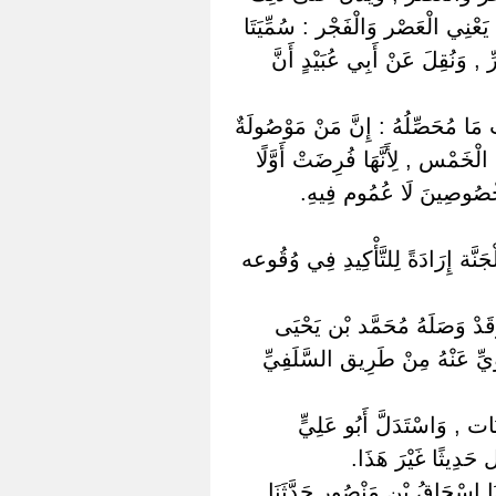
نِي الْعَصْر وَالْفَجْر : سُمِّيَتَا
 , وَنُقِلَ عَنْ أَبِي عُبَيْدٍ أَنَّ
مَا مُحَصِّلُهُ : إِنَّ مَنْ مَوْصُولَةٌ
لْخَمْس , لِأَنَّهَا فُرِضَتْ أَوَّلًا
مَخْصُوصِينَ لَا عُمُوم فِيهِ.
َة إِرَادَةً لِلتَّأْكِيدِ فِي وُقُوعه
وَقَدْ وَصَلَهُ مُحَمَّد بْن يَحْيَى
وِيِّ عَنْهُ مِنْ طَرِيق السَّلَفِيِّ
ات , وَاسْتَدَلَّ أَبُو عَلِيٍّ
حَدِيثًا غَيْرَ هَذَا.
نَا إِسْحَاقُ بْن مَنْصُور حَدَّثَنَا