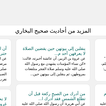
المزيد من أحاديث صحيح البخاري
ينقلبن إلى بيوتهن حين يقضين الصلاة
أن ا
لا يعرفهن أحد م...
حتى
"
عن عروة بن الزبير، أن عائشة أخبرته، قالت:
عن ا
لم،
«كن نساء المؤمنات يشهدن مع رسول الله
مرضي
:
صلى الله عليه وسلم صلاة الفجر متلفعات
صلى ا
بمروطهن، ثم ينقلبن إلى بيوتهن حين...
الصب
تغرب»، 
م
من أدرك من الصبح ركعة قبل أن
تطلع الشمس فقد أدرك ا...
لا ت
غروب
ليه
عن أبي هريرة: أن رسول الله صلى الله عليه