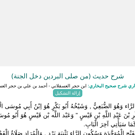
شرح حديث (من صلى البردين دخل الجنة)
باري شرح صحيح البخاري:
ابن حجر العسقلاني - أحمد بن علي بن حجر العس
إزالة التشكيل
َالرَّاء وَهُوَ الضُّبَعِيُّ , وَشَيْخُهُ أَبُو بَكْرٍ هُوَ اِبْنُ أَبِي مُوسَى الْأ
َكْرِ بْنَ عَبْدِ اللَّهِ بْنِ قَيْسٍ " وَعَبْد اللَّه بْن قَيْسٍ هُوَ أَبُو مُوسَى
كَمَا سَيَأْتِي آخِرَ الْبَابِ.
بِفَتْحِ الْمُوَحَّدَة وَسُكُون الرَّاء تَثْنِيَة بَرْدٍ , وَالْمُرَاد صَلَاةُ الْ