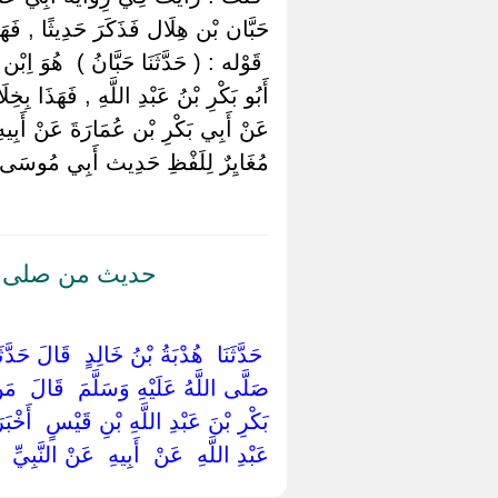
حَبَّان بْن هِلَال فَذَكَرَ حَدِيثًا , فَهَذ
‏ ‏قَوْله : ( حَدَّثَنَا حَبَّانُ ) ‏ ‏هُوَ اِ
أَبُو بَكْرِ بْنُ عَبْدِ اللَّهِ , فَهَذَا ب
عَنْ أَبِي بَكْرِ بْن عُمَارَةَ عَنْ أَبِيه
مُغَايِرٌ لِلَفْظِ حَدِيث أَبِي مُوسَى وَإ
حديث من صلى الب
‏ ‏حَدَّثَنَا ‏ ‏هُدْبَةُ بْنُ خَالِدٍ ‏ ‏قَالَ حَد
‏صَلَّى اللَّهُ عَلَيْهِ وَسَلَّمَ ‏ ‏قَالَ ‏ ‏مَنْ ص
بَكْرِ بْنَ عَبْدِ اللَّهِ بْنِ قَيْسٍ ‏ ‏أَخْبَرَهُ ب
عَبْدِ اللَّهِ ‏ ‏عَنْ ‏ ‏أَبِيهِ ‏ ‏عَنْ النَّبِيِّ ‏