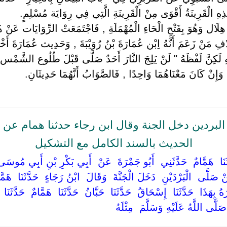
ِهِ الْقَرِينَةُ أَقْوَى مِنْ الْقَرِينَةِ الَّتِي فِي رِوَايَة مُسْلِمٍ.
بْن هِلَال وَهُوَ بِفَتْحِ الْحَاءِ الْمُهْمَلَةِ , فَاجْتَمَعَتْ الرِّوَايَات عَنْ ه
ِخِلَافِ مَنْ زَعَمَ أَنَّهُ اِبْن عُمَارَةَ بْنُ رُوَيْبَةَ , وَحَدِيث عُمَارَةَ
ِ لَكِنَّ لَفْظَهُ " لَنْ يَلِجَ النَّارَ أَحَدٌ صَلَّى قَبْلَ طُلُوع الشَّمْس 
ِنْ كَانَ مَعْنَاهُمَا وَاحِدًا , فَالصَّوَابُ أَنَّهُمَا حَدِيثَانِ.
ردين دخل الجنة وقال ابن رجاء حدثنا همام عن أ
الحديث بالسند الكامل مع التشكيل
َّثَنَا ‏ ‏هَمَّامٌ ‏ ‏حَدَّثَنِي ‏ ‏أَبُو جَمْرَةَ ‏ ‏عَنْ ‏ ‏أَبِي بَكْرِ بْنِ أَبِي مُوسَى 
َلَّى ‏ ‏الْبَرْدَيْنِ ‏ ‏دَخَلَ الْجَنَّةَ ‏ ‏وَقَالَ ‏ ‏ابْنُ رَجَاءٍ ‏ ‏حَدَّثَنَا ‏ ‏هَمَّام
ِهَذَا ‏ ‏حَدَّثَنَا ‏ ‏إِسْحَاقُ ‏ ‏حَدَّثَنَا ‏ ‏حَبَّانُ ‏ ‏حَدَّثَنَا ‏ ‏هَمَّامٌ ‏ ‏حَدَّثَنَ
 ‏صَلَّى اللَّهُ عَلَيْهِ وَسَلَّمَ ‏ ‏مِثْلَهُ ‏