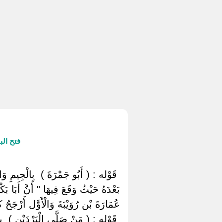
فتح ال
‏ ‏قَوْله : ( أَبُو جَمْرَةَ ) ‏ ‏بِالْجِيمِ و
بَعْدَهُ حَيْثُ وَقَعَ فِيهَا " أَنَّ أَبَا ب
عُمَارَةَ بْن رُوَيْبَةَ وَالْأَوَّل أَرْجَحُ 
‏ ‏قَوْله : ( مَنْ صَلَّى الْبَرْدَيْنِ ) ‏ ‏