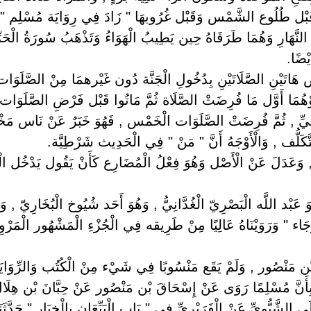
 طُلُوع الشَّمْس وَقَبْل غُرُوبهَا " زَادَ فِي رِوَايَة مُسْلِم " يَعْ
َيْ النَّهَارِ وَهُمَا طَرَفَاهُ حِين يَطِيبُ الْهَوَاءُ وَتَذْهَبُ سُورَةُ الْحَرِّ
ْضًا.
 هَاتَيْنِ الصَّلَاتَيْنِ بِدُخُولِ الْجَنَّة دُون غَيْرهمَا مِنْ الصَّلَوَات 
َوْهُمَا أَوَّل مَا فُرِضَتْ الصَّلَاة ثُمَّ مَاتُوا قَبْل فَرْضِ الصَّلَوَات ا
ِالْعَشِيِّ , ثُمَّ فُرِضَتْ الصَّلَوَات الْخَمْس , فَهُوَ خَبَرٌ عَنْ نَاس 
َّكَلُّف , وَالْأَوْجَهُ أَنَّ " مَنْ " فِي الْحَدِيث شَرْطِيَّة.
َدَلَ عَنْ الْأَصْل وَهُوَ فِعْلُ الْمُضَارِع كَأَنْ يَقُول يَدْخُل الْجَنّ
ُوَ عَبْد اللَّه الْبَصْرِيّ الْغُدَّانِيُّ , وَهُوَ أَحَد شُيُوخ الْبُخَارِيّ , 
ه رَجَاء " وَرَوَيْنَاهُ عَالِيًا مِنْ طَرِيقه فِي الْجُزْءِ الْمَشْهُور الْمَرْ
َ اِبْن مَنْصُور , وَلَمْ يَقَع مَنْسُوبًا فِي شَيْء مِنْ الْكُتُب وَالرِّوَايَ
 بِأَنَّ مُسْلِمًا رَوَى عَنْ إِسْحَاقَ بْن مَنْصُور عَنْ حِبَّانَ بْن هِلَال 
الشَّبُّوِيِّ عَنْ الْفَرَبْرِيِّ فِي " بَاب الْبَيِّعَانِ بِالْخِيَارِ " حَدَّثَ