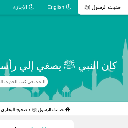
حديث الرسول ﷺ
English
الإجازة
كان النبي ﷺ يصغي إلي رأسه
حديث الرسول ﷺ
›
صحيح البخاري