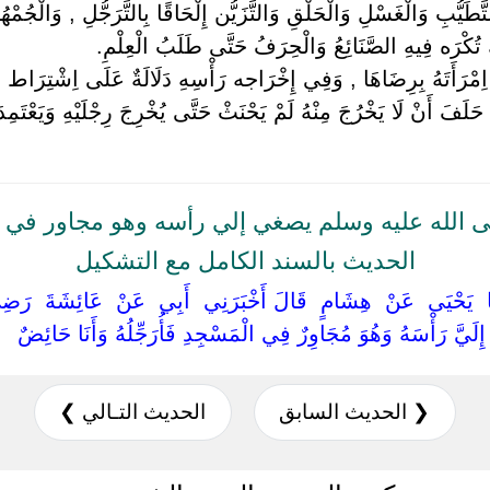
ُّبِ وَالْغَسْلِ وَالْحَلْقِ وَالتَّزَيُّن إِلْحَاقًا بِالتَّرَجُّلِ , وَالْجُمْهُور 
كْرَه فِيهِ الصَّنَائِعُ وَالْحِرَفُ حَتَّى طَلَبُ الْعِلْمِ.
رَأَتَهُ بِرِضَاهَا , وَفِي إِخْرَاجه رَأْسِهِ دَلَالَةٌ عَلَى اِشْتِرَاط ا
َفَ أَنْ لَا يَخْرُجَ مِنْهُ لَمْ يَحْنَثْ حَتَّى يُخْرِجَ رِجْلَيْهِ وَيَعْتَمِدَ 
 الله عليه وسلم يصغي إلي رأسه وهو مجاور في ا
الحديث بالسند الكامل مع التشكيل
ثَنَا ‏ ‏يَحْيَى ‏ ‏عَنْ ‏ ‏هِشَامٍ ‏ ‏قَالَ أَخْبَرَنِي ‏ ‏أَبِي ‏ ‏عَنْ ‏ ‏عَائِشَةَ ‏ ‏رَضِي
 ‏إِلَيَّ رَأْسَهُ وَهُوَ مُجَاوِرٌ فِي الْمَسْجِدِ فَأُرَجِّلُهُ وَأَنَا حَائِضٌ ‏
❮ الحديث السابق
الحديث التـالي ❯