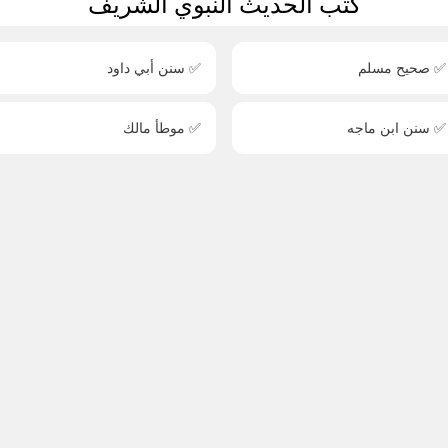
كتب الحديث النبوي الشريف
✅ صحيح مسلم
✅ سنن أبي داود
✅ سنن ابن ماجه
✅ موطأ مالك