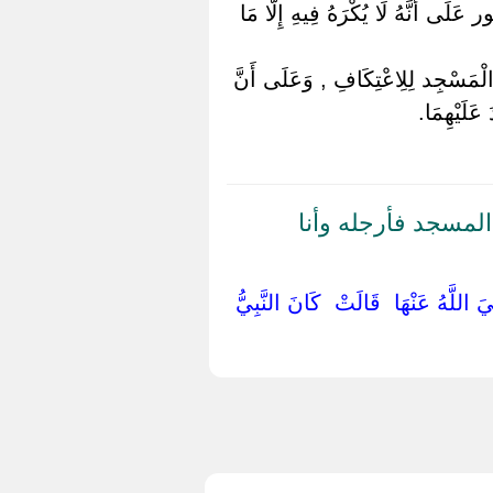
عَلَى أَنَّهُ لَا يُكْرَهُ فِيهِ إِلَّا مَا
لْمَسْجِد لِلِاعْتِكَافِ , وَعَلَى أَنَّ
عَلَيْهِمَا.
لمسجد فأرجله وأنا
َ اللَّهُ عَنْهَا ‏ ‏قَالَتْ ‏ ‏كَانَ النَّبِيُّ ‏