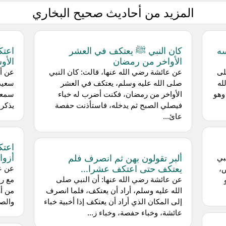
المزيد من أحاديث صحيح البخاري
سه
كان النبي ﷺ يعتكف في العشر
اعتك
الأواخر من رمضان
الأ
لى
عن عائشة رضي الله عنها، قالت: كان النبي
عن أب
له
صلى الله عليه وسلم، يعتكف في العشر
سعيد
وهو
الأواخر من رمضان، فكنت أضرب له خباء
سمعت
فيصلي الصبح ثم يدخله، فاستأذنت حفصة
يذكر 
عائ...
اعتك
أزوا
ألبر تقولون بهن ثم انصرف فلم
بي
يعتكف حتى اعتكف عشرا...
عن عا
ض،
عن عائشة رضي الله عنها: أن النبي صلى
مع رس
الله عليه وسلم، أراد أن يعتكف، فلما انصرف
من أ
إلى المكان الذي أراد أن يعتكف إذا أخبية خباء
والصف
عائشة، وخباء حفصة، وخباء ز...