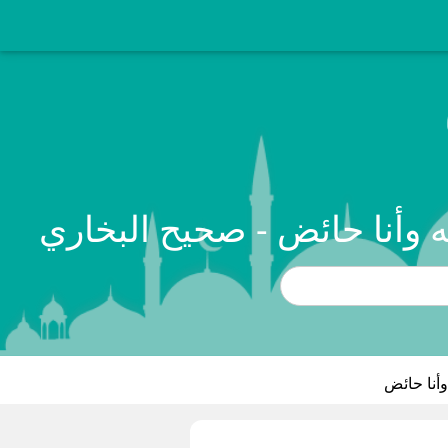
وأنا حائض - صحيح البخاري
أنا حائض