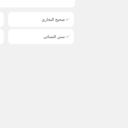
✅ صحيح البخاري
✅ سنن النسائي