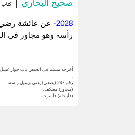
صحيح البخاري
|
كتاب ا
2028-
عن عائشة رضي ال
رأسه وهو مجاور في الم
أخرجه مسلم في الحيض باب جواز غسل ا
.
رقم 297 (يصغي) يدني ويميل رأسه.
(مجاور) معتكف.
(فأرجله) فأسرحه