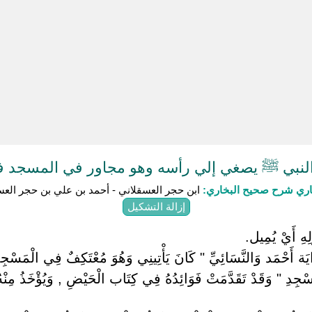
نبي ﷺ يصغي إلي رأسه وهو مجاور في المسجد فأ
باري شرح صحيح البخاري:
ابن حجر العسقلاني - أحمد بن علي بن حجر العس
إزالة التشكيل
َلِهِ أَيْ يُمِيل.
َايَة أَحْمَد وَالنَّسَائِيِّ " كَانَ يَأْتِينِي وَهُوَ مُعْتَكِفٌ فِي الْمَسْ
ِ " وَقَدْ تَقَدَّمَتْ فَوَائِدُهُ فِي كِتَاب الْحَيْضِ , وَيُؤْخَذُ مِنْهُ أَ