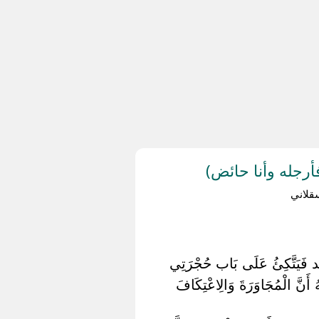
رجله وأنا حائض)
قلاني
جِد فَيَتَّكِئُ عَلَى بَاب حُجْرَتِي
نَّ الْمُجَاوَرَةَ وَالِاعْتِكَافَ