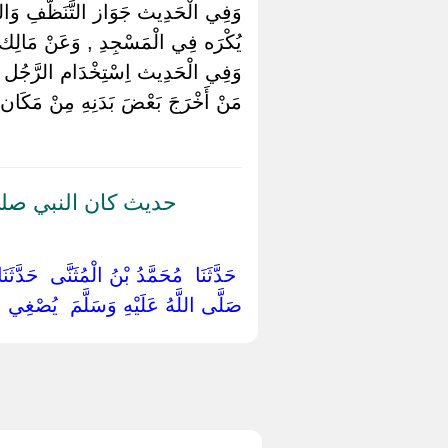
وَفِي الْحَدِيث جَوَاز التَّنَظُّفِ وَالتَّطَي
يُكْرَه فِي الْمَسْجِدِ , وَعَنْ مَالِك تُ
وَفِي الْحَدِيث اِسْتِخْدَام الرَّجُل اِمْ
مَنْ أَخْرَجَ بَعْضَ بَدَنِهِ مِنْ مَكَان حَل
حديث كان النبي صلى
‏ ‏حَدَّثَنَا ‏ ‏مُحَمَّدُ بْنُ الْمُثَنَّى ‏ ‏حَدَّ
‏صَلَّى اللَّهُ عَلَيْهِ وَسَلَّمَ ‏ ‏يُصْغِي ‏