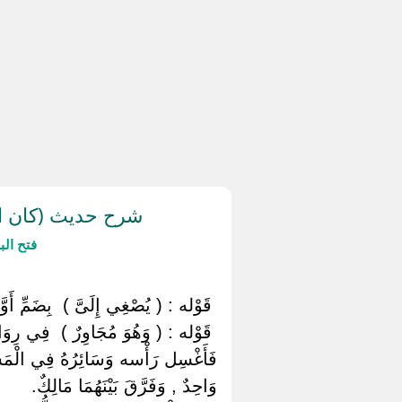
شرح حديث (كان ال
فتح ال
‏ ‏قَوْله : ( يُصْغِي إِلَىَّ ) ‏ ‏بِضَمِّ أَوّ
‏ ‏قَوْله : ( وَهُوَ مُجَاوِرٌ ) ‏ ‏فِي رِو
فَأَغْسِل رَأْسه وَسَائِرُهُ فِي الْمَسْجِد
وَاحِدٌ , وَفَرَّقَ بَيْنَهُمَا مَالِكٌ.