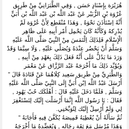
هُرَيْرَة بِإِسْنَادٍ حَسَن , وَفِي الطَّبَرَانِيِّ مِنْ طَرِيق
عُرْوَة بْن الزُّبَيْر عَنْ عَبْد اللَّه بْن عَبْد اللَّه بْن أُبَيٍّ
أَنَّهُ اِسْتَأْذَنَ نَحْوَهُ , وَهَذَا مُنْقَطِع لِأَنَّ عُرْوَة لَمْ
يُدْرِكهُ وَكَأَنَّهُ كَانَ يَحْمِل أَمْر أَبِيهِ عَلَى ظَاهِر
الْإِسْلَام فَلِذَلِكَ اِلْتَمَسَ مِنْ النَّبِيّ صَلَّى اللَّه عَلَيْهِ
وَسَلَّمَ أَنْ يَحْضُر عِنْدَهُ وَيُصَلِّي عَلَيْهِ , وَلَا سِيَّمَا وَقَدْ
وَرَدَ مَا يَدُلُّ عَلَى أَنَّهُ فَعَلَ ذَلِكَ بِعَهْدِ مِنْ أَبِيهِ ,
وَيُؤَيِّد ذَلِكَ مَا أَخْرَجَهُ عَبْد الرَّزَّاق عَنْ مَعْمَر
وَالطَّبَرِيِّ مِنْ طَرِيق سَعِيد كِلَاهُمَا عَنْ قَتَادَةَ قَالَ "
أَرْسَلَ عَبْدُ اللَّه اِبْن أُبَيٍّ إِلَى النَّبِيّ صَلَّى اللَّه عَلَيْهِ
وَسَلَّمَ , فَلَمَّا دَخَلَ عَلَيْهِ قَالَ : أَهْلَكَك حُبّ يَهُود ,
فَقَالَ : يَا رَسُول اللَّه إِنَّمَا أَرْسَلْت إِلَيْك لِتَسْتَغْفِرَ
لِي وَلَمْ أُرْسِلْ إِلَيْك لِتُوَبِّخَنِي.
ثُمَّ سَأَلَهُ أَنْ يُعْطِيَهُ قَمِيصَهُ يُكَفَّنَ فِيهِ فَأَجَابَهُ "
وَهَذَا مُرْسَل مَعَ ثِقَة رِجَاله , وَيُعَضِّدهُ مَا أَخْرَجَهُ