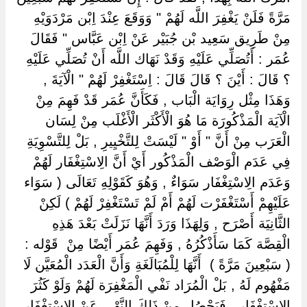
مَرَّةً فَلَنْ يَغْفِرَ اللَّه لَهُمْ " وَوَقَعَ عِنْدَ اِبْن مَرْدَوَيْهِ
مِنْ طَرِيق سَعِيد بْن جُبَيْر عَنْ اِبْن عَبَّاس " فَقَالَ
عُمَر : أَتُصَلِّي عَلَيْهِ وَقَدْ نَهَاك اللَّه أَنْ تُصَلِّي عَلَيْهِ
؟ قَالَ : أَيْنَ ؟ قَالَ قَالَ : اِسْتَغْفِرْ لَهُمْ " الْآيَةَ ,
وَهَذَا مِثْل رِوَايَة الْبَاب , فَكَأَنَّ عُمَر قَدْ فَهِمَ مِنْ
الْآيَة الْمَذْكُورَة مَا هُوَ الْأَكْثَر الْأَغْلَب مِنْ لِسَان
الْعَرَب مِنْ أَنَّ " أَوْ " لَيْسَتْ لِلتَّخْيِيرِ , بَلْ لِلتَّسْوِيَةِ
فِي عَدَم الْوَصْف الْمَذْكُور أَيْ أَنَّ الِاسْتِغْفَار لَهُمْ
وَعَدَم الِاسْتِغْفَار سَوَاءٌ , وَهُوَ كَقَوْلِهِ تَعَالَى ( سَوَاء
عَلَيْهِمْ أَسْتَغْفَرْت لَهُمْ أَمْ لَمْ تَسْتَغْفِرْ لَهُمْ ) لَكِنْ
الثَّانِيَة أَصْرَح , وَلِهَذَا وَرَدَ أَنَّهَا نَزَلَتْ بَعْدَ هَذِهِ
الْقِصَّة كَمَا سَأَذْكُرُهُ , وَفَهِمَ عُمَر أَيْضًا مِنْ ‏ ‏قَوْله :
( سَبْعِينَ مَرَّةً ) ‏ ‏أَنَّهَا لِلْمُبَالَغَةِ وَأَنَّ الْعَدَد الْمُعَيَّن لَا
مَفْهُوم لَهُ , بَلْ الْمُرَاد نَفْي الْمَغْفِرَة لَهُمْ وَلَوْ كَثُرَ
الِاسْتِغْفَار , فَيَحْصُل مِنْ ذَلِكَ النَّهْي عَنْ الِاسْتِغْفَار