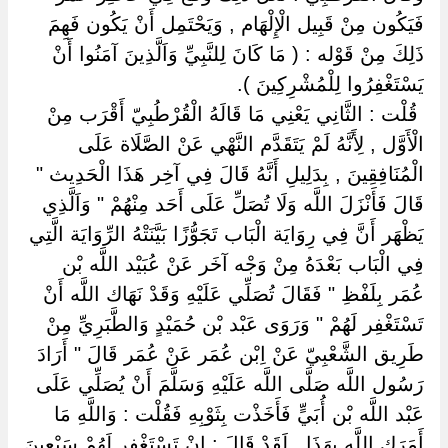
فَيَكُون مِنْ قَبِيل الْإِلْهَام , وَيَحْتَمِل أَنْ يَكُون فَهِمَ
ذَلِكَ مِنْ قَوْله : ( مَا كَانَ لِلنَّبِيِّ وَاَلَّذِينَ آمَنُوا أَنْ
يَسْتَغْفِرُوا لِلْمُشْرِكِينَ ).
‏ ‏قُلْت : الثَّانِي يَعْنِي مَا قَالَهُ الْقُرْطُبِيّ أَقْرَب مِنْ
الْأَوَّل , لِأَنَّهُ لَمْ يَتَقَدَّم النَّهْي عَنْ الصَّلَاة عَلَى
الْمُنَافِقِينَ , بِدَلِيلِ أَنَّهُ قَالَ فِي آخِر هَذَا الْحَدِيث "
قَالَ فَأَنْزَلَ اللَّه وَلَا تُصَلِّ عَلَى أَحَد مِنْهُمْ " وَاَلَّذِي
يَظْهَر أَنَّ فِي رِوَايَة الْبَاب تَجَوُّزًا بَيَّنَتْهُ الرِّوَايَة الَّتِي
فِي الْبَاب بَعْدَهُ مِنْ وَجْه آخَر عَنْ عُبَيْد اللَّه بْن
عُمَر بِلَفْظِ " فَقَالَ تُصَلِّي عَلَيْهِ وَقَدْ نَهَاك اللَّه أَنْ
تَسْتَغْفِر لَهُمْ " وَرَوَى عَبْد بْن حُمَيْدٍ وَالطَّبَرِيِّ مِنْ
طَرِيق الشَّعْبِيّ عَنْ اِبْن عُمَر عَنْ عُمَر قَالَ " أَرَادَ
رَسُول اللَّه صَلَّى اللَّه عَلَيْهِ وَسَلَّمَ أَنْ يُصَلِّي عَلَى
عَبْد اللَّه بْن أُبَيٍّ فَأَخَذْت بِثَوْبِهِ فَقُلْت : وَاللَّهِ مَا
أَمَرَك اللَّه بِهَذَا , لَقَدْ قَالَ : إِنْ تَسْتَغْفِر لَهُمْ سَبْعِينَ