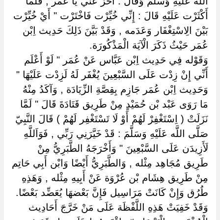
اللَّه عَلَيْهِ وَسَلَّمَ وَقَالَ : أَخِّرْ عَنِّي يَا عُمَر , فَلَمَّا
أَكْثَرْت عَلَيْهِ قَالَ : إِنِّي خُيِّرْت فَاخْتَرْت " أَيْ خُيِّرْت
بَيْنَ الِاسْتِغْفَار وَعَدَمه , وَقَدْ بَيَّنَ ذَلِكَ حَدِيث اِبْن
عُمَر حَيْثُ ذَكَرَ الْآيَة الْمَذْكُورَة.
وَقَوْله فِي حَدِيث اِبْن عَبَّاس عَنْ عُمَر " لَوْ أَعْلَم
أَنِّي إِنْ زِدْت عَلَى السَّبْعِينَ يُغْفَر لَهُ لَزِدْت عَلَيْهَا "
وَحَدِيث اِبْن عُمَر جَازِم بِقِصَّةِ الزِّيَادَة , وَآكَدُ مِنْهُ
مَا رَوَى عَبْد بْن حُمَيْدٍ مِنْ طَرِيق قَتَادَةَ قَالَ " لَمَّا
نَزَلَتْ ( اِسْتَغْفِرْ لَهُمْ أَوْ لَا تَسْتَغْفِر لَهُمْ ) قَالَ النَّبِيّ
صَلَّى اللَّه عَلَيْهِ وَسَلَّمَ : قَدْ خَيَّرَنِي رَبِّي , فَوَاَللَّهِ
لَأَزِيدَن عَلَى السَّبْعِينَ " وَأَخْرَجَهُ الطَّبَرِيُّ مِنْ
طَرِيق مُجَاهِد مِثْله , وَالطَّبَرِيُّ أَيْضًا وَابْن أَبِي حَاتِم
مِنْ طَرِيق هِشَام بْن عُرْوَة عَنْ أَبِيهِ مِثْله , وَهَذِهِ
طُرُق وَإِنْ كَانَتْ مَرَاسِيل فَإِنَّ بَعْضهَا يُعَضِّد بَعْضًا.
وَقَدْ خَفِيَتْ هَذِهِ اللَّفْظَة عَلَى مَنْ خَرَّجَ أَحَادِيث