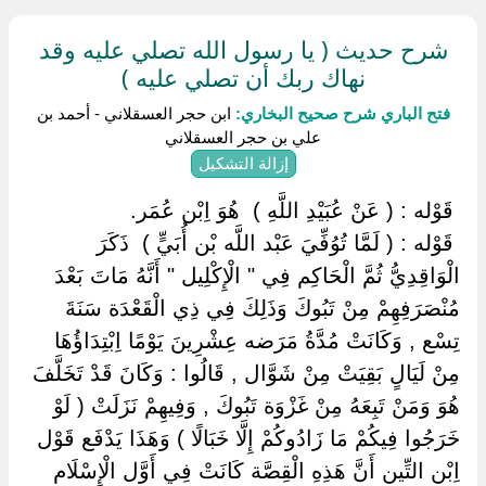
شرح حديث ( يا رسول الله تصلي عليه وقد
نهاك ربك أن تصلي عليه )
فتح الباري شرح صحيح البخاري:
ابن حجر العسقلاني - أحمد بن
علي بن حجر العسقلاني
إزالة التشكيل
‏ ‏قَوْله : ( عَنْ عُبَيْدِ اللَّهِ ) ‏ ‏هُوَ اِبْن عُمَر.
‏ ‏قَوْله : ( لَمَّا تُوُفِّيَ عَبْد اللَّه بْن أُبَيٍّ ) ‏ ‏ذَكَرَ
الْوَاقِدِيُّ ثُمَّ الْحَاكِم فِي " الْإِكْلِيل " أَنَّهُ مَاتَ بَعْدَ
مُنْصَرَفِهِمْ مِنْ تَبُوكَ وَذَلِكَ فِي ذِي الْقَعْدَة سَنَةَ
تِسْع , وَكَانَتْ مُدَّةُ مَرَضه عِشْرِينَ يَوْمًا اِبْتِدَاؤُهَا
مِنْ لَيَالٍ بَقِيَتْ مِنْ شَوَّال , قَالُوا : وَكَانَ قَدْ تَخَلَّفَ
هُوَ وَمَنْ تَبِعَهُ مِنْ غَزْوَة تَبُوكَ , وَفِيهِمْ نَزَلَتْ ( لَوْ
خَرَجُوا فِيكُمْ مَا زَادُوكُمْ إِلَّا خَبَالًا ) وَهَذَا يَدْفَع قَوْل
اِبْن التِّين أَنَّ هَذِهِ الْقِصَّة كَانَتْ فِي أَوَّل الْإِسْلَام