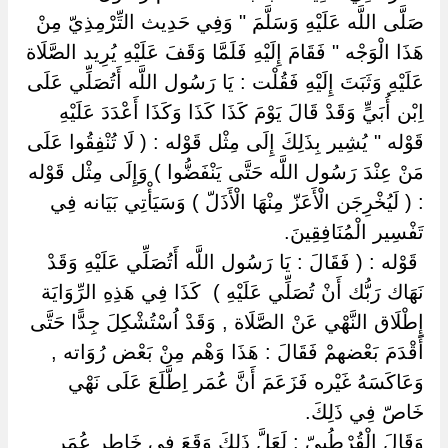
صَلَّى اللَّه عَلَيْهِ وَسَلَّمَ " وَفِي حَدِيث التِّرْمِذِيّ مِنْ
هَذَا الْوَجْه " فَقَامَ إِلَيْهِ فَلَمَّا وَقَفَ عَلَيْهِ يُرِيد الصَّلَاة
عَلَيْهِ وَثَبَتَ إِلَيْهِ فَقُلْت : يَا رَسُول اللَّه أَتُصَلِّي عَلَى
اِبْن أُبَيٍّ وَقَدْ قَالَ يَوْمَ كَذَا كَذَا وَكَذَا أَعْدَدَ عَلَيْهِ
قَوْله " يُشِير بِذَلِكَ إِلَى مِثْل قَوْله : ( لَا تُنْفِقُوا عَلَى
مَنْ عِنْدَ رَسُول اللَّه حَتَّى يَنْفَضُّوا ) وَإِلَى مِثْل قَوْله
: ( لَيُخْرِجَن الْأَعَزّ مِنْهَا الْأَذَلّ ) وَسَيَأْتِي بَيَانه فِي
تَفْسِير الْمُنَافِقِينَ.
‏ ‏قَوْله : ( فَقَالَ : يَا رَسُول اللَّه أَتُصَلِّي عَلَيْهِ وَقَدْ
نَهَاك رَبُّك أَنْ تُصَلِّي عَلَيْهِ ) ‏ ‏كَذَا فِي هَذِهِ الرِّوَايَة
إِطْلَاق النَّهْي عَنْ الصَّلَاة , وَقَدْ اُسْتُشْكِلَ جِدًّا حَتَّى
أَقْدَمَ بَعْضهمْ فَقَالَ : هَذَا وَهْم مِنْ بَعْض رُوَاته ,
وَعَاكَسَهُ غَيْره فَزَعَمَ أَنَّ عُمَر اِطَّلَعَ عَلَى نَهْي
خَاصّ فِي ذَلِكَ.
وَقَالَ الْقُرْطُبِيّ : لَعَلَّ ذَلِكَ وَقَعَ فِي خَاطِر عُمَر