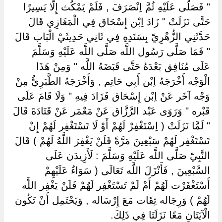
" فَصَلَّى عَلَيْهِ ثُمَّ اِنْصَرَفَ , فَلَمْ يَمْكُث إِلَّا يَسِيرًا
حَتَّى نَزَلَتْ " زَادَ اِبْن إِسْحَاق فِي الْمَغَازِي قَالَ
حَدَّثَنِي الزُّهْرِيّ بِسَنَدِهِ فِي ثَانِي حَدِيثَيْ الْبَاب قَالَ
" فَمَا صَلَّى رَسُول اللَّه صَلَّى اللَّه عَلَيْهِ وَسَلَّمَ
عَلَى مُنَافِق بَعْدَهُ حَتَّى قَبَضَهُ اللَّه " وَمِنْ هَذَا
الْوَجْه أَخْرَجَهُ اِبْن أَبِي حَاتِم , وَأَخْرَجَهُ الطَّبَرِيُّ مِنْ
وَجْه آخَر عَنْ اِبْن إِسْحَاق فَزَادَ فِيهِ " وَلَا قَامَ عَلَى
قَبْره " وَرَوَى عَبْد الرَّزَّاق عَنْ مَعْمَر عَنْ قَتَادَةَ قَالَ
" لَمَّا نَزَلَتْ ( اِسْتَغْفِرْ لَهُمْ أَوْ لَا تَسْتَغْفِر لَهُمْ إِنْ
تَسْتَغْفِر لَهُمْ سَبْعِينَ مَرَّةً فَلَنْ يَغْفِرَ اللَّهُ لَهُمْ ) قَالَ
النَّبِيّ صَلَّى اللَّه عَلَيْهِ وَسَلَّمَ : لَأَزِيدَن عَلَى
السَّبْعِينَ , فَأَنْزَلَ اللَّه تَعَالَى ( سَوَاءٌ عَلَيْهِمْ
أَسْتَغْفَرْت لَهُمْ أَمْ لَمْ تَسْتَغْفِر لَهُمْ فَلَنْ يَغْفِر اللَّه
لَهُمْ ) وَرِجَاله ثِقَات مَعَ إِرْسَاله , وَيَحْتَمِل أَنْ تَكُون
الْآيَتَانِ مَعًا نَزَلَتَا فِي ذَلِكَ.