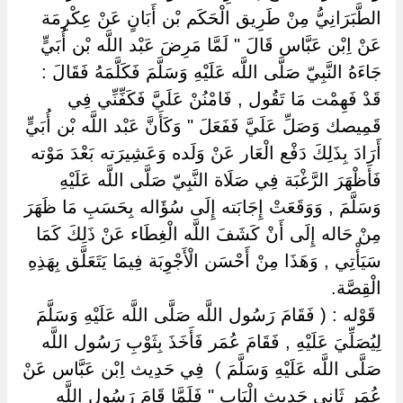
الطَّبَرَانِيُّ مِنْ طَرِيق الْحَكَم بْن أَبَانٍ عَنْ عِكْرِمَة
عَنْ اِبْن عَبَّاس قَالَ " لَمَّا مَرِضَ عَبْد اللَّه بْن أُبَيٍّ
جَاءَهُ النَّبِيّ صَلَّى اللَّه عَلَيْهِ وَسَلَّمَ فَكَلَّمَهُ فَقَالَ :
قَدْ فَهِمْت مَا تَقُول , فَامْنُنْ عَلَيَّ فَكَفِّنِّي فِي
قَمِيصك وَصَلِّ عَلَيَّ فَفَعَلَ " وَكَأَنَّ عَبْد اللَّه بْن أُبَيٍّ
أَرَادَ بِذَلِكَ دَفْع الْعَار عَنْ وَلَده وَعَشِيرَته بَعْدَ مَوْته
فَأَظْهَرَ الرَّغْبَة فِي صَلَاة النَّبِيّ صَلَّى اللَّه عَلَيْهِ
وَسَلَّمَ , وَوَقَعَتْ إِجَابَته إِلَى سُؤَاله بِحَسَبِ مَا ظَهَرَ
مِنْ حَاله إِلَى أَنْ كَشَفَ اللَّه الْغِطَاء عَنْ ذَلِكَ كَمَا
سَيَأْتِي , وَهَذَا مِنْ أَحْسَن الْأَجْوِبَة فِيمَا يَتَعَلَّق بِهَذِهِ
الْقِصَّة.
‏ ‏قَوْله : ( فَقَامَ رَسُول اللَّه صَلَّى اللَّه عَلَيْهِ وَسَلَّمَ
لِيُصَلِّيَ عَلَيْهِ , فَقَامَ عُمَر فَأَخَذَ بِثَوْبِ رَسُول اللَّه
صَلَّى اللَّه عَلَيْهِ وَسَلَّمَ ) ‏ ‏فِي حَدِيث اِبْن عَبَّاس عَنْ
عُمَر ثَانِي حَدِيث الْبَاب " فَلَمَّا قَامَ رَسُول اللَّه