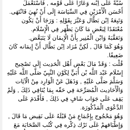
سُبَّةً عَلَى اِبْنه وَعَارًا عَلَى قَوْمه , فَاسْتَعْمَلَ
أَحْسَن الْأَمْرَيْنِ فِي السِّيَاسَة إِلَى أَنْ نُهِيَ فَانْتَهَى.
وَتَبِعَهُ اِبْن بَطَّال وَعَبَّرَ بِقَوْلِهِ : وَرَجَا أَنْ يَكُون
مُعْتَقَدًا لِبَعْضِ مَا كَانَ يَظْهَر فِي الْإِسْلَام.
وَتَعَقَّبَهُ وَابْن الْمُنِير بِأَنَّ الْإِيمَان لَا يَتَبَعَّض.
وَهُوَ كَمَا قَالَ , لَكِنَّ مُرَاد اِبْن بَطَّال أَنَّ إِيمَانه كَانَ
ضَعِيفًا.
قُلْت : وَقَدْ مَالَ بَعْض أَهْل الْحَدِيث إِلَى تَصْحِيح
إِسْلَام عَبْد اللَّه بْن أُبَيٍّ لِكَوْنِ النَّبِيّ صَلَّى اللَّه عَلَيْهِ
وَسَلَّمَ صَلَّى عَلَيْهِ , وَذَهَلَ عَنْ الْوَارِد مِنْ الْآيَات
وَالْأَحَادِيث الْمُصَرِّحَة فِي حَقّه بِمَا يُنَافِي ذَلِكَ , وَلَمْ
يَقِف عَلَى جَوَاب شَافٍ فِي ذَلِكَ , فَأَقْدَمَ عَلَى
الدَّعْوَى الْمَذْكُورَة.
وَهُوَ مَحْجُوج بِإِجْمَاعِ مَنْ قَبْلَهُ عَلَى نَقِيض مَا قَالَ ,
وَإِطْبَاقهمْ عَلَى تَرْك ذِكْره فِي كُتُب الصَّحَابَة مَعَ