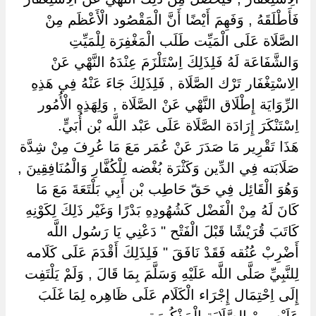
فَأَطْلَقَهُ , وَفَهِمَ أَيْضًا أَنَّ الْمَقْصُود الْأَعْظَم مِنْ
الصَّلَاة عَلَى الْمَيِّت طَلَب الْمَغْفِرَة لِلْمَيِّتِ
وَالشَّفَاعَة لَهُ فَلِذَلِكَ اِسْتَلْزَمَ عِنْدَهُ النَّهْي عَنْ
الِاسْتِغْفَار تَرْك الصَّلَاة , فَلِذَلِكَ جَاءَ عَنْهُ فِي هَذِهِ
الرِّوَايَة إِطْلَاق النَّهْي عَنْ الصَّلَاة , وَلِهَذِهِ الْأُمُور
اِسْتَنْكَرَ إِرَادَة الصَّلَاة عَلَى عَبْد اللَّه بْن أُبَيٍّ.
هَذَا تَقْرِير مَا صَدَرَ عَنْ عُمَر مَعَ مَا عُرِفَ مِنْ شِدَّة
صَلَابَته فِي الدِّين وَكَثْرَة بُغْضه لِلْكُفَّارِ وَالْمُنَافِقِينَ ,
وَهُوَ الْقَائِل فِي حَقّ حَاطِب بْن أَبِي بَلْتَعَةَ مَعَ مَا
كَانَ لَهُ مِنْ الْفَضْل كَشُهُودِهِ بَدْرًا وَغَيْر ذَلِكَ لِكَوْنِهِ
كَاتَبَ قُرَيْشًا قَبْلَ الْفَتْح " دَعْنِي يَا رَسُول اللَّه
أَضْرِبْ عُنُقه فَقَدْ نَافَقَ " فَلِذَلِكَ أَقْدَمَ عَلَى كَلَامه
لِلنَّبِيِّ صَلَّى اللَّه عَلَيْهِ وَسَلَّمَ بِمَا قَالَ , وَلَمْ يَلْتَفِت
إِلَى اِحْتِمَال إِجْرَاء الْكَلَام عَلَى ظَاهِره لِمَا غَلَبَ