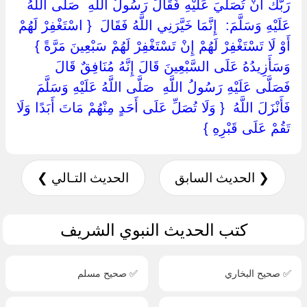
رَبُّكَ أَنْ تُصَلِّيَ عَلَيْهِ فَقَالَ رَسُولُ اللَّهِ ‏ ‏صَلَّى اللَّهُ
عَلَيْهِ وَسَلَّمَ: ‏ ‏إِنَّمَا خَيَّرَنِي اللَّهُ فَقَالَ ‏ { ‏اسْتَغْفِرْ لَهُمْ
أَوْ لَا تَسْتَغْفِرْ لَهُمْ إِنْ تَسْتَغْفِرْ لَهُمْ سَبْعِينَ مَرَّةً ‏}
‏وَسَأَزِيدُهُ عَلَى السَّبْعِينَ قَالَ إِنَّهُ مُنَافِقٌ قَالَ
فَصَلَّى عَلَيْهِ رَسُولُ اللَّهِ ‏ ‏صَلَّى اللَّهُ عَلَيْهِ وَسَلَّمَ ‏
‏فَأَنْزَلَ اللَّهُ ‏ { ‏وَلَا تُصَلِّ عَلَى أَحَدٍ مِنْهُمْ مَاتَ أَبَدًا وَلَا
تَقُمْ عَلَى قَبْرِهِ ‏}
❮ الحديث السابق
الحديث التـالي ❯
كتب الحديث النبوي الشريف
✅ صحيح البخاري
✅ صحيح مسلم