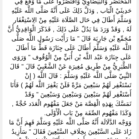
الْمُخْتَصَر وَالْبَيْضَاوِيّ وَاقْتَصَرُوا عَلَى مَا وَقَعَ فِي
حَدِيثَيْ الْبَاب , وَدَلَّ ذَلِكَ عَلَى أَنَّهُ صَلَّى اللَّه عَلَيْهِ
وَسَلَّمَ أَطَالَ فِي حَال الصَّلَاة عَلَيْهِ مِنْ الِاسْتِغْفَار
لَهُ , وَقَدْ وَرَدَ مَا يَدُلّ عَلَى ذَلِكَ , فَذَكَرَ الْوَاقِدِيُّ أَنَّ
مُجَمِّع بْن جَارِيَة قَالَ " مَا رَأَيْت رَسُول اللَّه صَلَّى
اللَّه عَلَيْهِ وَسَلَّمَ أَطَالَ عَلَى جِنَازَة قَطُّ مَا أَطَالَ
عَلَى جِنَازَة عَبْد اللَّه بْن أُبَيٍّ مِنْ الْوُقُوف " وَرَوَى
الطَّبَرِيُّ مِنْ طَرِيق مُغِيرَة عَنْ الشَّعْبِيّ قَالَ " قَالَ
النَّبِيّ صَلَّى اللَّه عَلَيْهِ وَسَلَّمَ : قَالَ اللَّه ( إِنْ
تَسْتَغْفِر لَهُمْ سَبْعِينَ مَرَّةً فَلَنْ يَغْفِرَ اللَّه لَهُمْ ) فَأَنَا
أَسْتَغْفِر لَهُمْ سَبْعِينَ وَسَبْعِينَ وَسَبْعِينَ " وَقَدْ
تَمَسَّكَ بِهَذِهِ الْقِصَّة مَنْ جَعَلَ مَفْهُوم الْعَدَد حُجَّةً ,
وَكَذَا مَفْهُوم الصِّفَة مِنْ بَاب الْأَوْلَى.
وَوَجْه الدَّلَالَة أَنَّهُ صَلَّى اللَّه عَلَيْهِ وَسَلَّمَ فَهِمَ أَنَّ مَا
زَادَ عَلَى السَّبْعِينَ بِخِلَافِ السَّبْعِينَ فَقَالَ " سَأَزِيدُ