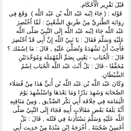
قَبْلَ تَقْرِير الْأَحْكَام.
‏ ‏قَوْله : ( جَاءَ اِبْنه عَبْد اللَّه بْن عَبْد اللَّه ) ‏ ‏وَقَعَ فِي
رِوَايَة الطَّبَرِيِّ مِنْ طَرِيق الشَّعْبِيّ : لَمَّا اُخْتُصِرَ
عَبْد اللَّه جَاءَ اِبْنه عَبْد اللَّه إِلَى النَّبِيّ صَلَّى اللَّه
عَلَيْهِ وَسَلَّمَ فَقَالَ : يَا نَبِيّ اللَّه إِنَّ أَبِي قَدْ اُحْتُضِرَ
فَأُحِبّ أَنْ تَشْهَدَهُ وَتُصَلِّيَ عَلَيْهِ , قَالَ : مَا اِسْمُك ؟
قَالَ : الْحُبَاب - يَعْنِي بِضَمِّ الْمُهْمَلَة وَمُوَحَّدَتَيْنِ
مُخَفَّفًا - قَالَ : بَلْ أَنْتَ عَبْد اللَّه الْحُبَاب اِسْمُ
الشَّيْطَانِ.
وَكَانَ عَبْد اللَّه بْن عَبْد اللَّه بْن أُبَيٍّ هَذَا مِنْ فُضَلَاء
الصَّحَابَة وَشَهِدَ بَدْرًا وَمَا بَعْدَهَا وَاسْتُشْهِدَ يَوْمَ
الْيَمَامَة فِي خِلَافَة أَبِي بَكْر الصِّدِّيق , وَمِنْ مَنَاقِبِهِ
أَنَّهُ بَلَغَهُ بَعْض مَقَالَات أَبِيهِ فَجَاءَ إِلَى النَّبِيّ صَلَّى
اللَّه عَلَيْهِ وَسَلَّمَ يَسْتَأْذِنهُ فِي قَتْله , قَالَ : بَلْ
أَحْسِنْ صُحْبَتَهُ , أَخْرَجَهُ اِبْن مَنْدَهْ مِنْ حَدِيث أَبِي