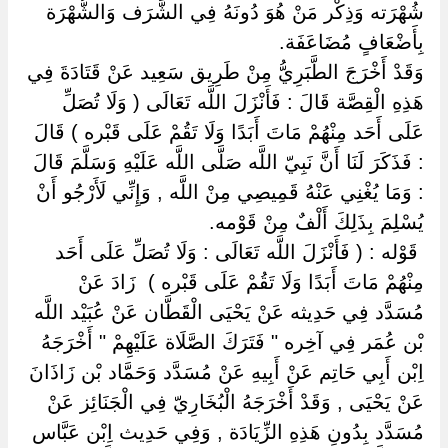
شُهْرَته وَذِكْر مَنْ هُوَ دُونَهُ فِي الشَّرَف وَالشُّهْرَة
بِأَضْعَافٍ مُضَاعَفَة.
وَقَدْ أَخْرَجَ الطَّبَرِيُّ مِنْ طَرِيق سَعِيد عَنْ قَتَادَةَ فِي
هَذِهِ الْقِصَّة قَالَ : فَأَنْزَلَ اللَّه تَعَالَى ( وَلَا تُصَلِّ
عَلَى أَحَد مِنْهُمْ مَاتَ أَبَدًا وَلَا تَقُمْ عَلَى قَبْره ) قَالَ
: فَذَكَرَ لَنَا أَنَّ نَبِيّ اللَّه صَلَّى اللَّه عَلَيْهِ وَسَلَّمَ قَالَ
: وَمَا يُغْنِي عَنْهُ قَمِيصِي مِنْ اللَّه , وَإِنِّي لَأَرْجُو أَنْ
يُسْلِمَ بِذَلِكَ أَلْفٌ مِنْ قَوْمه.
‏ ‏قَوْله : ( فَأَنْزَلَ اللَّه تَعَالَى : وَلَا تُصَلِّ عَلَى أَحَد
مِنْهُمْ مَاتَ أَبَدًا وَلَا تَقُمْ عَلَى قَبْره ) ‏ ‏زَادَ عَنْ
مُسَدَّد فِي حَدِيثه عَنْ يَحْيَى الْقَطَّان عَنْ عُبَيْد اللَّه
بْن عُمَر فِي آخِره " فَتَرَكَ الصَّلَاة عَلَيْهِمْ " أَخْرَجَهُ
اِبْن أَبِي حَاتِم عَنْ أَبِيهِ عَنْ مُسَدَّد وَحَمَّاد بْن زَاذَانَ
عَنْ يَحْيَى , وَقَدْ أَخْرَجَهُ الْبُخَارِيّ فِي الْجَنَائِز عَنْ
مُسَدَّد بِدُونِ هَذِهِ الزِّيَادَة , وَفِي حَدِيث اِبْن عَبَّاس