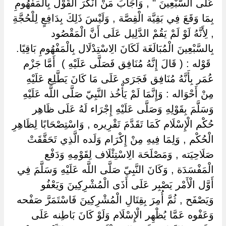
عَلَى السَّبْعِينَ " , وَأَجَابَ مَنْ أَنْكَرَ الْقَوْل بِالْمَفْهُومِ
بِمَا وَقَعَ فِي بَقِيَّة الْقِصَّة , وَلَيْسَ ذَلِكَ بِدَافِعٍ لِلْحُجَّةِ
, لِأَنَّهُ لَوْ لَمْ يَقُمْ الدَّلِيل عَلَى أَنَّ الْمَقْصُود
بِالسَّبْعِينَ الْمُبَالَغَة لَكَانَ الِاسْتِدْلَال بِالْمَفْهُومِ بَاقِيًا.
‏ ‏قَوْله : ( قَالَ إِنَّهُ مُنَافِق فَصَلَّى عَلَيْهِ ) ‏ ‏أَمَّا جَزْم
عُمَر بِأَنَّهُ مُنَافِق فَجَرَى عَلَى مَا كَانَ يَطَّلِع عَلَيْهِ
مِنْ أَحْوَاله : وَإِنَّمَا لَمْ يَأْخُذ النَّبِيّ صَلَّى اللَّه عَلَيْهِ
وَسَلَّمَ بِقَوْلِهِ وَصَلَّى عَلَيْهِ إِجْرَاء لَهُ عَلَى ظَاهِر
حُكْم الْإِسْلَام كَمَا تَقَدَّمَ تَقْرِيره , وَاسْتِصْحَابًا لِظَاهِرِ
الْحُكْم , وَلِمَا فِيهِ مِنْ إِكْرَام وَلَده الَّذِي تَحَقَّقَتْ
صَلَاحِيَته , وَمَصْلَحَة الِاسْتِئْلَاف لِقَوْمِهِ وَدَفْع
الْمَفْسَدَة , وَكَانَ النَّبِيّ صَلَّى اللَّه عَلَيْهِ وَسَلَّمَ فِي
أَوَّل الْأَمْر يَصْبِر عَلَى أَذَى الْمُشْرِكِينَ وَيَعْفُو
وَيَصْفَح , ثُمَّ أُمِرَ بِقِتَالِ الْمُشْرِكِينَ فَاسْتَمَرَّ صَفْحه
وَعَفْوه عَمَّا يُظْهِر الْإِسْلَام وَلَوْ كَانَ بَاطِنه عَلَى