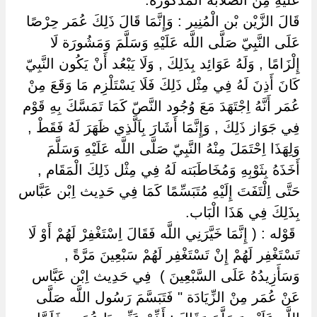
عَلَيْهِ مِنْ الصَّلَابَة الْمَذْكُورَة.
قَالَ الزَّيْن بْن الْمُنِير : وَإِنَّمَا قَالَ ذَلِكَ عُمَر حِرْصًا
عَلَى النَّبِيّ صَلَّى اللَّه عَلَيْهِ وَسَلَّمَ وَمَشُورَة لَا
إِلْزَامًا , وَلَهُ عَوَائِد بِذَلِكَ , وَلَا يَبْعُد أَنْ يَكُون النَّبِيّ
كَانَ أَذِنَ لَهُ فِي مِثْل ذَلِكَ فَلَا يَسْتَلْزِم مَا وَقَعَ مِنْ
عُمَر أَنَّهُ اِجْتَهَدَ مَعَ وُجُود النَّصّ كَمَا تَمَسَّكَ بِهِ قَوْم
فِي جَوَاز ذَلِكَ , وَإِنَّمَا أَشَارَ بِاَلَّذِي ظَهَرَ لَهُ فَقَطْ ,
وَلِهَذَا اِحْتَمَلَ مِنْهُ النَّبِيّ صَلَّى اللَّه عَلَيْهِ وَسَلَّمَ
أَخَذَهُ بِثَوْبِهِ وَمُخَاطَبَته لَهُ فِي مِثْل ذَلِكَ الْمَقَام ,
حَتَّى اِلْتَفَتَ إِلَيْهِ مُتَبَسِّمًا كَمَا فِي حَدِيث اِبْن عَبَّاس
بِذَلِكَ فِي هَذَا الْبَاب.
‏ ‏قَوْله : ( إِنَّمَا خَيَّرَنِي اللَّه فَقَالَ اِسْتَغْفِرْ لَهُمْ أَوْ لَا
تَسْتَغْفِر لَهُمْ إِنْ تَسْتَغْفِر لَهُمْ سَبْعِينَ مَرَّةً ,
وَسَأَزِيدُهُ عَلَى السَّبْعِينَ ) ‏ ‏فِي حَدِيث اِبْن عَبَّاس
عَنْ عُمَر مِنْ الزِّيَادَة " فَتَبَسَّمَ رَسُول اللَّه صَلَّى