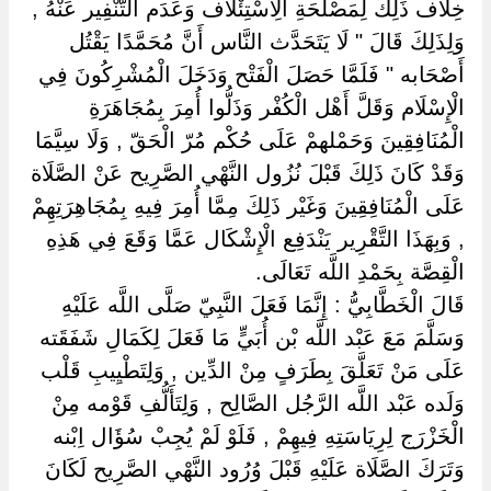
خِلَاف ذَلِكَ لِمَصْلَحَةِ الِاسْتِئْلَاف وَعَدَم التَّنْفِير عَنْهُ ,
وَلِذَلِكَ قَالَ " لَا يَتَحَدَّث النَّاس أَنَّ مُحَمَّدًا يَقْتُل
أَصْحَابه " فَلَمَّا حَصَلَ الْفَتْح وَدَخَلَ الْمُشْرِكُونَ فِي
الْإِسْلَام وَقَلَّ أَهْل الْكُفْر وَذَلُّوا أُمِرَ بِمُجَاهَرَةِ
الْمُنَافِقِينَ وَحَمْلهمْ عَلَى حُكْم مُرّ الْحَقّ , وَلَا سِيَّمَا
وَقَدْ كَانَ ذَلِكَ قَبْلَ نُزُول النَّهْي الصَّرِيح عَنْ الصَّلَاة
عَلَى الْمُنَافِقِينَ وَغَيْر ذَلِكَ مِمَّا أُمِرَ فِيهِ بِمُجَاهِرَتِهِمْ
, وَبِهَذَا التَّقْرِير يَنْدَفِع الْإِشْكَال عَمَّا وَقَعَ فِي هَذِهِ
الْقِصَّة بِحَمْدِ اللَّه تَعَالَى.
قَالَ الْخَطَّابِيُّ : إِنَّمَا فَعَلَ النَّبِيّ صَلَّى اللَّه عَلَيْهِ
وَسَلَّمَ مَعَ عَبْد اللَّه بْن أُبَيٍّ مَا فَعَلَ لِكَمَالِ شَفَقَته
عَلَى مَنْ تَعَلَّقَ بِطَرَفٍ مِنْ الدِّين , وَلِتَطْيِيبِ قَلْب
وَلَده عَبْد اللَّه الرَّجُل الصَّالِح , وَلِتَأَلُّفِ قَوْمه مِنْ
الْخَزْرَج لِرِيَاسَتِهِ فِيهِمْ , فَلَوْ لَمْ يُجِبْ سُؤَال اِبْنه
وَتَرَكَ الصَّلَاة عَلَيْهِ قَبْلَ وُرُود النَّهْي الصَّرِيح لَكَانَ