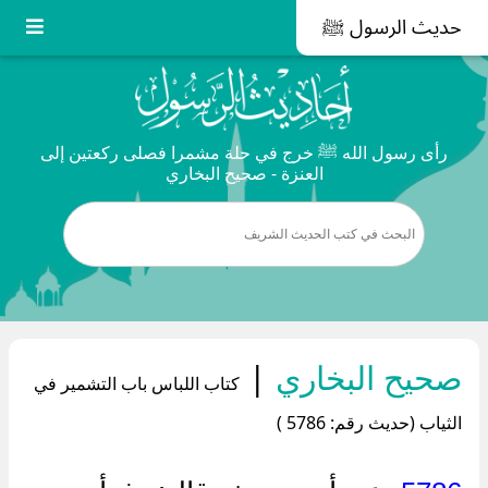
حديث الرسول ﷺ
رأى رسول الله ﷺ خرج في حلة مشمرا فصلى ركعتين إلى
العنزة - صحيح البخاري
صحيح البخاري
|
كتاب اللباس باب التشمير في
الثياب (حديث رقم: 5786 )