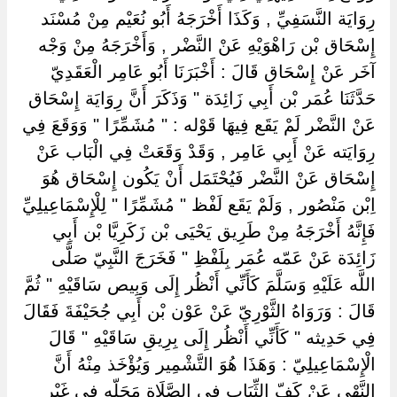
رِوَايَة النَّسَفِيِّ , وَكَذَا أَخْرَجَهُ أَبُو نُعَيْم مِنْ مُسْنَد
إِسْحَاق بْن رَاهْوَيْهِ عَنْ النَّضْر , وَأَخْرَجَهُ مِنْ وَجْه
آخَر عَنْ إِسْحَاق قَالَ : أَخْبَرَنَا أَبُو عَامِر الْعَقَدِيّ
حَدَّثَنَا عُمَر بْن أَبِي زَائِدَة " وَذَكَرَ أَنَّ رِوَايَة إِسْحَاق
عَنْ النَّضْر لَمْ يَقَع فِيهَا قَوْله : " مُشَمِّرًا " وَوَقَعَ فِي
رِوَايَته عَنْ أَبِي عَامِر , وَقَدْ وَقَعَتْ فِي الْبَاب عَنْ
إِسْحَاق عَنْ النَّضْر فَيُحْتَمَل أَنْ يَكُون إِسْحَاق هُوَ
اِبْن مَنْصُور , وَلَمْ يَقَع لَفْظ " مُشَمِّرًا " لِلْإِسْمَاعِيلِيِّ
فَإِنَّهُ أَخْرَجَهُ مِنْ طَرِيق يَحْيَى بْن زَكَرِيَّا بْن أَبِي
زَائِدَة عَنْ عَمّه عُمَر بِلَفْظِ " فَخَرَجَ النَّبِيّ صَلَّى
اللَّه عَلَيْهِ وَسَلَّمَ كَأَنِّي أَنْظُر إِلَى وَبِيص سَاقَيْهِ " ثُمَّ
قَالَ : وَرَوَاهُ الثَّوْرِيّ عَنْ عَوْن بْن أَبِي جُحَيْفَةَ فَقَالَ
فِي حَدِيثه " كَأَنِّي أَنْظُر إِلَى بِرِيقِ سَاقَيْهِ " قَالَ
الْإِسْمَاعِيلِيّ : وَهَذَا هُوَ التَّشْمِير وَيُؤْخَذ مِنْهُ أَنَّ
النَّهْي عَنْ كَفّ الثِّيَاب فِي الصَّلَاة مَحَلّه فِي غَيْر