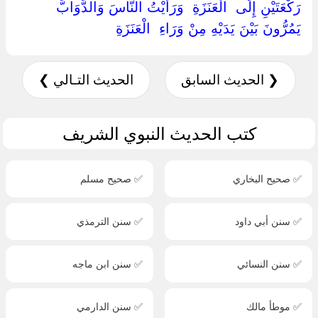
رَكْعَتَيْنِ إِلَى ‏ ‏الْعَنَزَةِ ‏ ‏وَرَأَيْتُ النَّاسَ وَالدَّوَابَّ
يَمُرُّونَ بَيْنَ يَدَيْهِ مِنْ وَرَاءِ ‏ ‏الْعَنَزَةِ ‏
❮ الحديث السابق
الحديث التـالي ❯
كتب الحديث النبوي الشريف
✅ صحيح البخاري
✅ صحيح مسلم
✅ سنن أبي داود
✅ سنن الترمذي
✅ سنن النسائي
✅ سنن ابن ماجه
✅ موطأ مالك
✅ سنن الدارمي