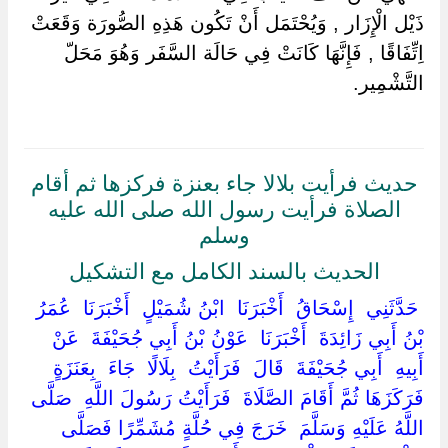
ذَيْل الْإِزَار , وَيُحْتَمَل أَنْ تَكُون هَذِهِ الصُّورَة وَقَعَتْ
اِتِّفَاقًا , فَإِنَّهَا كَانَتْ فِي حَالَة السَّفَر وَهُوَ مَحَلّ
التَّشْمِير.
حديث فرأيت بلالا جاء بعنزة فركزها ثم أقام
الصلاة فرأيت رسول الله صلى الله عليه
وسلم
الحديث بالسند الكامل مع التشكيل
‏ ‏حَدَّثَنِي ‏ ‏إِسْحَاقُ ‏ ‏أَخْبَرَنَا ‏ ‏ابْنُ شُمَيْلٍ ‏ ‏أَخْبَرَنَا ‏ ‏عُمَرُ
بْنُ أَبِي زَائِدَةَ ‏ ‏أَخْبَرَنَا ‏ ‏عَوْنُ بْنُ أَبِي جُحَيْفَةَ ‏ ‏عَنْ ‏
‏أَبِيهِ ‏ ‏أَبِي جُحَيْفَةَ ‏ ‏قَالَ ‏ ‏فَرَأَيْتُ ‏ ‏بِلَالًا ‏ ‏جَاءَ ‏ ‏بِعَنَزَةٍ ‏
‏فَرَكَزَهَا ثُمَّ أَقَامَ الصَّلَاةَ ‏ ‏فَرَأَيْتُ رَسُولَ اللَّهِ ‏ ‏صَلَّى
اللَّهُ عَلَيْهِ وَسَلَّمَ ‏ ‏خَرَجَ فِي حُلَّةٍ مُشَمِّرًا فَصَلَّى