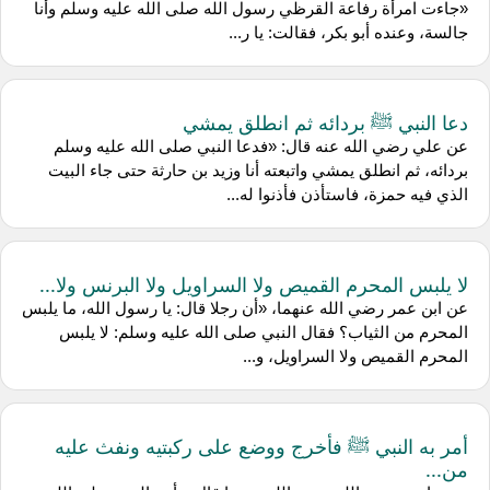
«جاءت امرأة رفاعة القرظي رسول الله صلى الله عليه وسلم وأنا
جالسة، وعنده أبو بكر، فقالت: يا ر...
دعا النبي ﷺ بردائه ثم انطلق يمشي
عن علي رضي الله عنه قال: «فدعا النبي صلى الله عليه وسلم
بردائه، ثم انطلق يمشي واتبعته أنا وزيد بن حارثة حتى جاء البيت
الذي فيه حمزة، فاستأذن فأذنوا له...
لا يلبس المحرم القميص ولا السراويل ولا البرنس ولا...
عن ‌ابن عمر رضي الله عنهما، «أن رجلا قال: يا رسول الله، ما يلبس
المحرم من الثياب؟ فقال النبي صلى الله عليه وسلم: لا يلبس
المحرم القميص ولا السراويل، و...
أمر به النبي ﷺ فأخرج ووضع على ركبتيه ونفث عليه
من...