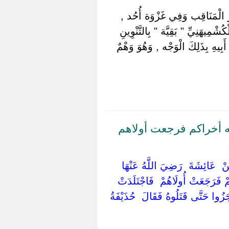
الْمَنَاقِب وَفِي غَزْوَة أُحُد , ‏
ُشْمِيهَنِيِّ " بَقِيَّة " بِالتَّنْوِينِ
ِيهِ بِذَلِكَ الْوَجْه , وَهُوَ وَهْمٌ
 أخراكم فرجعت أولاهم
عَنْ ‏ ‏عَائِشَةَ ‏ ‏رَضِيَ اللَّهُ عَنْهَا ‏
ْ فَرَجَعَتْ أُولَاهُمْ ‏ ‏فَاجْتَلَدَتْ ‏
َزُوا حَتَّى قَتَلُوهُ فَقَالَ ‏ ‏حُذَيْفَةُ ‏