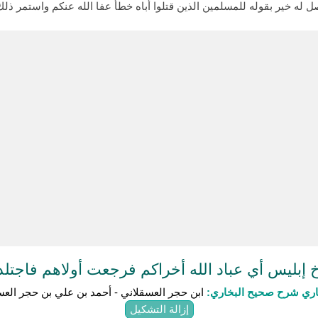
ل له خير بقوله للمسلمين الذين قتلوا أباه خطأ عفا الله عنكم واستمر ذلك
بليس أي عباد الله أخراكم فرجعت أولاهم فاجتل
باري شرح صحيح البخاري:
ابن حجر العسقلاني - أحمد بن علي بن حجر العس
إزالة التشكيل