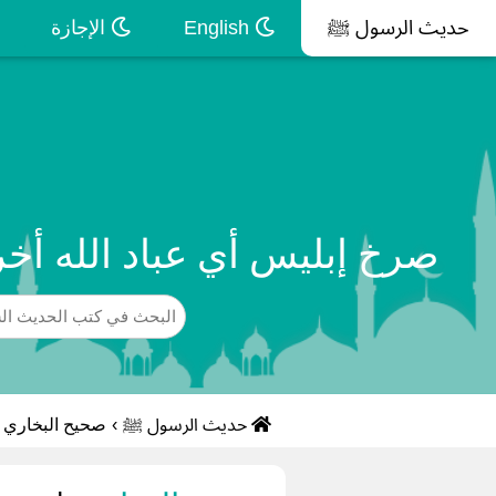
حديث الرسول ﷺ
English
الإجازة
صرخ إبليس أي عباد الله أخ
حديث الرسول ﷺ
›
صحيح البخاري