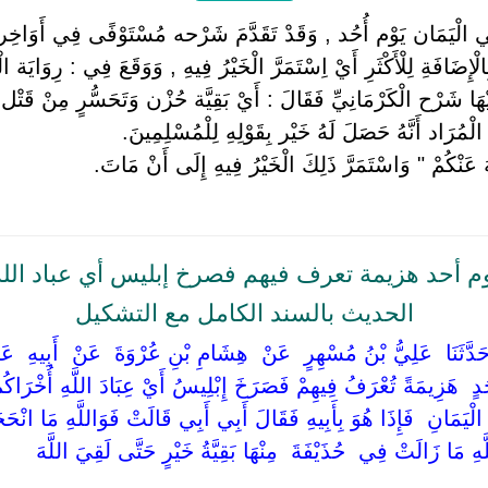
الْيَمَان يَوْم أُحُد , وَقَدْ تَقَدَّمَ شَرْحه مُسْتَوْفًى فِي أَوَاخِر 
إِضَافَةِ لِلْأَكْثَرِ أَيْ اِسْتَمَرَّ الْخَيْرُ فِيهِ , وَوَقَعَ فِي : رِوَايَة الْك
 شَرْح الْكَرْمَانِيِّ فَقَالَ : أَيْ بَقِيَّة حُزْن وَتَحَسُّرٍ مِنْ قَتْل أَب
لْمُرَاد أَنَّهُ حَصَلَ لَهُ خَيْر بِقَوْلِهِ لِلْمُسْلِمِينَ.
َهُ عَنْكُمْ " وَاسْتَمَرَّ ذَلِكَ الْخَيْرُ فِيهِ إِلَى أَنْ مَاتَ.
 أحد هزيمة تعرف فيهم فصرخ إبليس أي عباد الله
الحديث بالسند الكامل مع التشكيل
 ‏حَدَّثَنَا ‏ ‏عَلِيُّ بْنُ مُسْهِرٍ ‏ ‏عَنْ ‏ ‏هِشَامِ بْنِ عُرْوَةَ ‏ ‏عَنْ ‏ ‏أَبِيهِ ‏ ‏
حُدٍ ‏ ‏هَزِيمَةً تُعْرَفُ فِيهِمْ فَصَرَخَ إِبْلِيسُ أَيْ عِبَادَ اللَّهِ أُخْرَاكُم
الْيَمَانِ ‏ ‏فَإِذَا هُوَ بِأَبِيهِ فَقَالَ أَبِي أَبِي قَالَتْ فَوَاللَّهِ مَا انْحَج
َّهِ مَا زَالَتْ فِي ‏ ‏حُذَيْفَةَ ‏ ‏مِنْهَا بَقِيَّةُ خَيْرٍ حَتَّى لَقِيَ اللَّهَ ‏