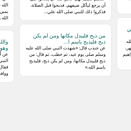
الله 
أن يرجع ليأكل ضيفهم، فذبحوا قبل الصلاة،
يمين 
فذكروا ذلك للنبي صلى الله علي...
الله 
ي
من ذبح فليبدل مكانها ومن لم يكن
ذبح فليذبح باسم ا...
والل
له
وهو 
ر،
عن جندب قال: «شهدت النبي صلى الله عليه
عن ‌
اهيم
وسلم صلى يوم عيد، ثم خطب، ثم قال: من
النبي
ذبح فليبدل مكانها، ومن لم يكن ذبح، فليذبح
باسم الله.»
ووافق