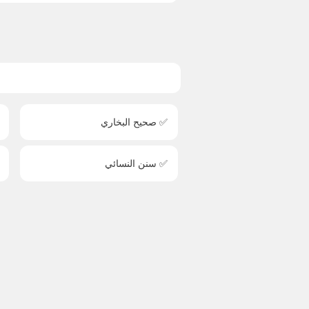
✅ صحيح البخاري
✅ سنن النسائي