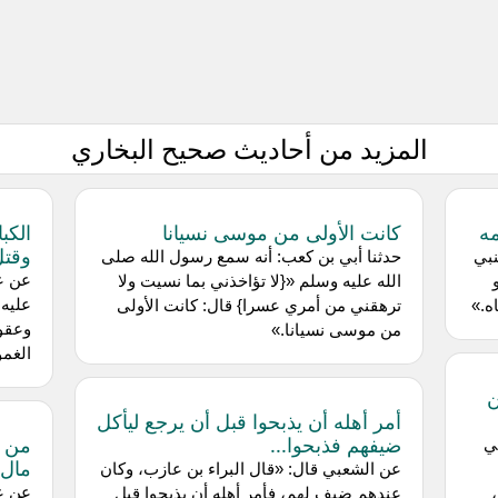
المزيد من أحاديث صحيح البخاري
مه
كانت الأولى من موسى نسيانا
الكب
وقتل
نبي
حدثنا ‌أبي بن كعب: أنه سمع رسول الله صلى
عن ‌ع
الله عليه وسلم «{لا تؤاخذني بما نسيت ولا
عليه 
ه.»
ترهقني من أمري عسرا} قال: كانت الأولى
وعقوق
من موسى نسيانا.»
الغم
ين
أمر أهله أن يذبحوا قبل أن يرجع ليأكل
ضيفهم فذبحوا...
من ح
بي
مال 
عن ‌الشعبي قال: «قال البراء بن عازب، وكان
عن ‌ع
عندهم ضيف لهم، فأمر أهله أن يذبحوا قبل