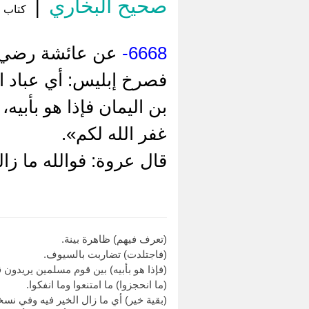
صحيح البخاري
|
كتاب ال
6668-
عن ‌عائشة رضي ا
فصرخ إبليس: أي عباد ا
بن اليمان فإذا هو بأبيه
غفر الله لكم».
قال عروة: فوالله ما زا
(تعرف فيهم) ظاهرة بينة.
(فاجتلدت) تضاربت بالسيوف.
(فإذا هو بأبيه) بين قوم مسلمين يريدون 
(ما انحجزوا) ما امتنعوا وما انفكوا.
(بقية خير) أي ما زال الخير فيه وفي نس