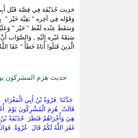
حَدِيث حُذَيْفَة فِي قِصَّة قَتْل أَبِي 
‏وَقَوْله فِي آخِره " بَقِيَّة خَيْر " ‏ ‏بِالْ
وَسَقَطَ عِنْده لَفْظ " خَيْر " وَعَلَيْهَا
سَبَقَهُ غَيْره إِلَيْهِ , وَالصَّوَاب أَنَّ ا
الَّذِينَ قَتَلُوا أَبَاهُ خَطَأً " عَفَا اللّ
حديث هزم المشركون يوم
‏ ‏حَدَّثَنَا ‏ ‏فَرْوَةُ بْنُ أَبِي الْمَغْرَاءِ ‏
‏قَالَتْ ‏ ‏هُزِمَ الْمُشْرِكُونَ يَوْمَ ‏ ‏أُ
‏هِيَ وَأُخْرَاهُمْ فَنَظَرَ ‏ ‏حُذَيْفَةُ بْنُ 
‏غَفَرَ اللَّهُ لَكُمْ قَالَ ‏ ‏عُرْوَةُ ‏ ‏فَوَالل