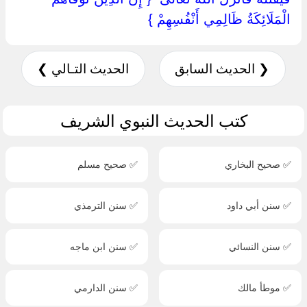
الْمَلَائِكَةُ ظَالِمِي أَنْفُسِهِمْ ‏}
❮ الحديث السابق
الحديث التـالي ❯
كتب الحديث النبوي الشريف
✅ صحيح البخاري
✅ صحيح مسلم
✅ سنن أبي داود
✅ سنن الترمذي
✅ سنن النسائي
✅ سنن ابن ماجه
✅ موطأ مالك
✅ سنن الدارمي