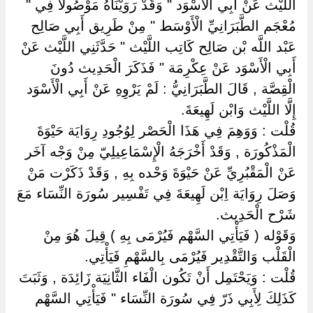
اللَّيْث عَنْ أَبِي الْأَسْوَد " وَقَدْ رَوَيْنَاهُ مَوْصُولًا فِي "
مُعْجَم الطَّبَرَانِيِّ الْأَوْسَط " مِنْ طَرِيق أَبِي صَالِح
عَبْد اللَّه بْن صَالِح كَاتِب اللَّيْث " حَدَّثَنِي اللَّيْث عَنْ
أَبِي الْأَسْوَد عَنْ عِكْرِمَة " فَذَكَرَ الْحَدِيث دُونَ
الْقِصَّة , قَالَ الطَّبَرَانِيُّ : لَمْ يَرْوِهِ عَنْ أَبِي الْأَسْوَد
إِلَّا اللَّيْث وَابْن لَهِيعَةَ.
قُلْت : وَوَهِمَ فِي هَذَا الْحَصْر لِوُجُودِ رِوَايَة حَيْوَةَ
الْمَذْكُورَة , وَقَدْ أَخْرَجَهُ الْإِسْمَاعِيلِيّ مِنْ وَجْه آخَر
عَنْ الْمَقْبُرِيِّ عَنْ حَيْوَةَ وَحْده بِهِ , وَقَدْ ذَكَرْت مَنْ
وَصَلَ رِوَايَة اِبْن لَهِيعَةَ فِي تَفْسِير سُورَة النِّسَاء مَعَ
شَرْح الْحَدِيث.
وَقَوْله ( فَيَأْتِي السَّهْم فَيُرْمَى بِهِ ) قِيلَ هُوَ مِنْ
الْقَلْب وَالتَّقْدِير فَيُرْمَى بِالسَّهْمِ فَيَأْتِي.
قُلْت : وَيَحْتَمِل أَنْ تَكُون الْفَاء الثَّانِيَة زَائِدَة , وَثَبَتَ
كَذَلِكَ لِأَبِي ذَرّ فِي سُورَة النِّسَاء " فَيَأْتِي السَّهْم