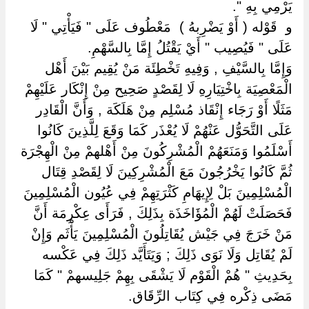
يَرْمِي بِهِ ".
و ‏ ‏قَوْله ( أَوْ يَضْرِبهُ ) ‏ ‏مَعْطُوف عَلَى " فَيَأْتِي " لَا
عَلَى " فَيُصِيب " أَيْ يَقْتُلُ إِمَّا بِالسَّهْمِ.
وَإِمَّا بِالسَّيْفِ , وَفِيهِ تَخْطِئَة مَنْ يُقِيم بَيْنَ أَهْل
الْمَعْصِيَة بِاخْتِيَارِهِ لَا لِقَصْدٍ صَحِيح مِنْ إِنْكَار عَلَيْهِمْ
مَثَلًا أَوْ رَجَاء إِنْقَاذ مُسْلِم مِنْ هَلَكَة , وَأَنَّ الْقَادِر
عَلَى التَّحَوُّل عَنْهُمْ لَا يُعْذَر كَمَا وَقَعَ لِلَّذِينَ كَانُوا
أَسْلَمُوا وَمَنَعَهُمْ الْمُشْرِكُونَ مِنْ أَهْلهمْ مِنْ الْهِجْرَة
ثُمَّ كَانُوا يَخْرُجُونَ مَعَ الْمُشْرِكِينَ لَا لِقَصْدِ قِتَال
الْمُسْلِمِينَ بَلْ لِإِيهَامِ كَثْرَتِهِمْ فِي عُيُون الْمُسْلِمِينَ
فَحَصَلَتْ لَهُمْ الْمُؤَاخَذَة بِذَلِكَ , فَرَأَى عِكْرِمَة أَنَّ
مَنْ خَرَجَ فِي جَيْش يُقَاتِلُونَ الْمُسْلِمِينَ يَأْثَم وَإِنْ
لَمْ يُقَاتِل وَلَا نَوَى ذَلِكَ ; وَيَتَأَيَّد ذَلِكَ فِي عَكْسه
بِحَدِيثِ " هُمْ الْقَوْم لَا يَشْقَى بِهِمْ جَلِيسهمْ " كَمَا
مَضَى ذِكْره فِي كِتَاب الرِّقَاق.