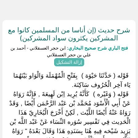
شرح حديث (إن أناسا من المسلمين كانوا مع
المشركين يكثرون سواد المشركين)
فتح الباري شرح صحيح البخاري:
ابن حجر العسقلاني - أحمد بن
علي بن حجر العسقلاني
إزالة التشكيل
‏ ‏قَوْله ( حَدَّثَنَا حَيْوَة ) ‏ ‏بِفَتْحِ الْمُهْمَلَة وَالْوَاو بَيْنَهُمَا
يَاء آخِر الْحُرُوف سَاكِنَة.
‏ ‏قَوْله ( وَغَيْره ) ‏ ‏كَأَنَّهُ يُرِيد اِبْن لَهِيعَةَ , فَإِنَّهُ رَوَاهُ
عَنْ أَبِي الْأَسْوَد مُحَمَّد بْن عَبْد الرَّحْمَن أَيْضًا , وَقَدْ
رَوَاهُ عَنْهُ أَيْضًا اللَّيْث , لَكِنْ أَخْرَجَ الْبُخَارِيّ هَذَا
الْحَدِيث فِي تَفْسِير سُوَره النِّسَاء عَنْ عَبْد اللَّه بْن
يَزِيد شَيْخه فِيهِ هُنَا بِسَنَدِهِ هَذَا وَقَالَ بَعْدَهُ " رَوَاهُ