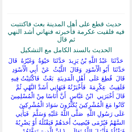
حديث قطع على أهل المدينة بعث فاكتتبت
فيه فلقيت عكرمة فأخبرته فنهاني أشد النهي
ثم قال
الحديث بالسند الكامل مع التشكيل
‏ ‏حَدَّثَنَا ‏ ‏عَبْدُ اللَّهِ بْنُ يَزِيدَ ‏ ‏حَدَّثَنَا ‏ ‏حَيْوَةُ ‏ ‏وَغَيْرُهُ ‏ ‏قَالَ
حَدَّثَنَا ‏ ‏أَبُو الْأَسْوَدِ ‏ ‏وَقَالَ ‏ ‏اللَّيْثُ ‏ ‏عَنْ ‏ ‏أَبِي الْأَسْوَدِ ‏
‏قَالَ ‏ ‏قُطِعَ عَلَى ‏ ‏أَهْلِ الْمَدِينَةِ ‏ ‏بَعْثٌ ‏ ‏فَاكْتُتِبْتُ فِيهِ
فَلَقِيتُ ‏ ‏عِكْرِمَةَ ‏ ‏فَأَخْبَرْتُهُ فَنَهَانِي أَشَدَّ النَّهْيِ ثُمَّ ‏
‏قَالَ أَخْبَرَنِي ‏ ‏ابْنُ عَبَّاسٍ ‏ ‏أَنَّ أُنَاسًا مِنْ الْمُسْلِمِينَ
كَانُوا مَعَ الْمُشْرِكِينَ يُكَثِّرُونَ سَوَادَ الْمُشْرِكِينَ
عَلَى رَسُولِ اللَّهِ ‏ ‏صَلَّى اللَّهُ عَلَيْهِ وَسَلَّمَ ‏ ‏فَيَأْتِي
السَّهْمُ فَيُرْمَى فَيُصِيبُ أَحَدَهُمْ فَيَقْتُلُهُ أَوْ يَضْرِبُهُ
فَيَقْتُلُهُ فَأَنْزَلَ اللَّهُ تَعَالَى ‏ { ‏إِنَّ الَّذِينَ تَوَفَّاهُمْ