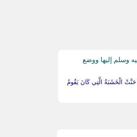
ه وسلم إليها ووضع
َ ‏ ‏حَنَّتْ الْخَشَبَةُ الَّتِي كَانَ يَقُومُ