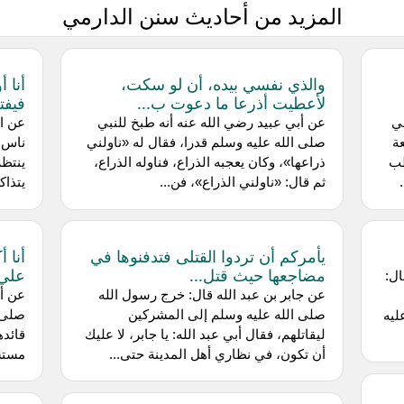
المزيد من أحاديث سنن الدارمي
والذي نفسي بيده، أن لو سكت،
أنا 
لأعطيت أذرعا ما دعوت ب...
فيفتح
بي
عن أبي عبيد رضي الله عنه أنه طبخ للنبي
عن ا
ة
صلى الله عليه وسلم قدرا، فقال له «ناولني
ناس 
طب
ذراعها»، وكان يعجبه الذراع، فناوله الذراع،
ينتظر
ثم قال: «ناولني الذراع»، فن...
يتذاك
يأمركم أن تردوا القتلى فتدفنوها في
أنا 
مضاجعها حيث قتل...
علي 
ال:
عن جابر بن عبد الله قال: خرج رسول الله
عن أن
صلى الله عليه وسلم إلى المشركين
صلى ا
ليه
ليقاتلهم، فقال أبي عبد الله: يا جابر، لا عليك
قائده
أن تكون، في نظاري أهل المدينة حتى...
مستشف