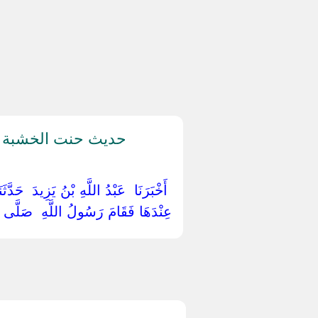
حديث حنت الخشبة ال
‏ ‏أَخْبَرَنَا ‏ ‏عَبْدُ اللَّهِ بْنُ يَزِيدَ ‏ ‏ح
عِنْدَهَا فَقَامَ رَسُولُ اللَّهِ ‏ ‏صَلَّى اللّ