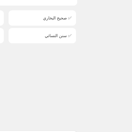
✅ صحيح البخاري
✅ سنن النسائي