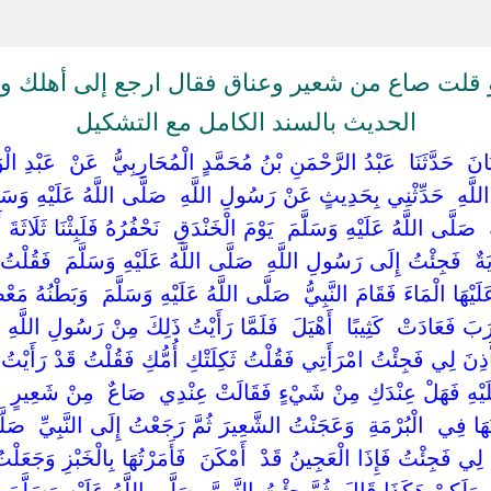
قلت صاع من شعير وعناق فقال ارجع إلى أهلك وقل 
الحديث بالسند الكامل مع التشكيل
َبَانَ ‏ ‏حَدَّثَنَا ‏ ‏عَبْدُ الرَّحْمَنِ بْنُ مُحَمَّدٍ الْمُحَارِبِيُّ ‏ ‏عَنْ ‏ ‏عَبْدِ ال
ْدِ اللَّهِ ‏ ‏حَدِّثْنِي بِحَدِيثٍ عَنْ رَسُولِ اللَّهِ ‏ ‏صَلَّى اللَّهُ عَلَيْهِ وَسَلَّ
‏ ‏صَلَّى اللَّهُ عَلَيْهِ وَسَلَّمَ ‏ ‏يَوْمَ الْخَنْدَقِ ‏ ‏نَحْفُرُهُ فَلَبِثْنَا ثَلَاثَةَ
 ‏ ‏فَجِئْتُ إِلَى رَسُولِ اللَّهِ ‏ ‏صَلَّى اللَّهُ عَلَيْهِ وَسَلَّمَ ‏ ‏فَقُلْتُ يَ
الْمَاءَ فَقَامَ النَّبِيُّ ‏ ‏صَلَّى اللَّهُ عَلَيْهِ وَسَلَّمَ ‏ ‏وَبَطْنُهُ مَعْصُو
َبَ فَعَادَتْ ‏ ‏كَثِيبًا ‏ ‏أَهْيَلَ ‏ ‏فَلَمَّا رَأَيْتُ ذَلِكَ مِنْ رَسُولِ اللَّهِ ‏ 
َذِنَ لِي فَجِئْتُ امْرَأَتِي فَقُلْتُ ثَكِلَتْكِ أُمُّكِ فَقُلْتُ قَدْ رَأَيْتُ 
عَلَيْهِ فَهَلْ عِنْدَكِ مِنْ شَيْءٍ فَقَالَتْ عِنْدِي ‏ ‏صَاعٌ ‏ ‏مِنْ شَعِيرٍ ‏ ‏و
ْتُهَا فِي ‏ ‏الْبُرْمَةِ ‏ ‏وَعَجَنْتُ الشَّعِيرَ ثُمَّ رَجَعْتُ إِلَى النَّبِيِّ ‏ ‏صَلَّ
َ لِي فَجِئْتُ فَإِذَا الْعَجِينُ قَدْ ‏ ‏أَمْكَنَ ‏ ‏فَأَمَرْتُهَا بِالْخَبْزِ وَجَعَلْتُ 
ُ ‏ ‏وَلَكِنْ هَكَذَا قَالَ ‏ ‏ثُمَّ جِئْتُ النَّبِيَّ ‏ ‏صَلَّى اللَّهُ عَلَيْهِ وَسَلَّمَ ‏ ‏