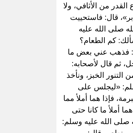
القدر من الأثافي، ولا
بر»، قال: فاستحييت
له صلى الله عليه
ألك: كم الطعام؟
ال: فذهب عني بعض ما
، ثم قال لأصحابه:
 التنور الخبز، ونأخذ
سلم: «ليجلس على
مة، فإذا هما أملأ مما
ما أملأ ما كانا حتى
 صلى الله عليه وسلم:
ل ونطعم، قال: