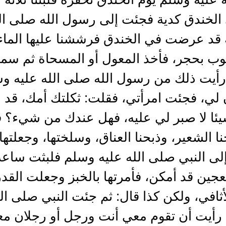
الخندق كدية فجئت إلى رسول الله صلى ال
ة قد عرضت في الخندق فرششنا عليها الماء،
ب بحجر، فأخذ المعول أو المسحاة ثم سمى
ا رأيت ذلك من رسول الله صلى الله عليه و
ذن لي، فجئت امرأتي، فقلت: ثكلتك أمك، قد
يئا لا صبر لي عليه، فهل عندك من شيء؟ 
 الشعير، وذبحنا العناق، وسلختها، وجعلته
ى النبي صلى الله عليه وسلم فلبثت ساعة، ث
عجين قد أمكن، فأمرتها بالخبز وجعلت القدر 
أثافي، ولكن كذا قال: ثم جئت النبي صلى ا
إن رأيت أن تقوم معي أنت ورجل أو رجلان م