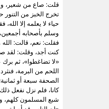
قلت: صاع من شعير، وعنا
تخرج الخبز من التنور ح
حياء لا يعلمه إلا الله،
وسلم بأصحابه أجمعين، 
فقلت: نعم، قالت: الله 
كنت أجد، وقلت: لقد صد
«لا تضاغطوا»، ثم برك عل
اللحم من البرمة، فنثر
الصحفة سبعة أو ثمانية» 
كانا، فلم نزل نفعل ذلك 
شبع المسلمون كلهم، وب
«إن الناس قد أصابتهم 