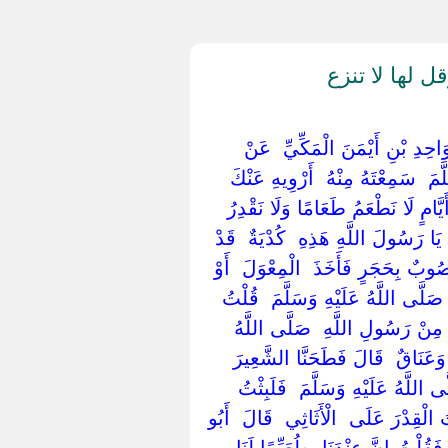
لها لا تنزع
ْوَاحِدِ بْنِ أَيْمَنَ الْمَكِّيِّ ‏ ‏عَنْ ‏
مَ ‏ ‏سَمِعْتَهُ مِنْهُ ‏ ‏أَرْوِيهِ عَنْكَ ‏
 أَيَّامٍ لَا نَطْعَمُ طَعَامًا وَلَا نَقْدِرُ
ا رَسُولَ اللَّهِ هَذِهِ ‏ ‏كُدْيَةٌ ‏ ‏قَدْ
بٌ بِحَجَرٍ فَأَخَذَ ‏ ‏الْمِعْوَلَ ‏ ‏أَوْ ‏
‏صَلَّى اللَّهُ عَلَيْهِ وَسَلَّمَ ‏ ‏قُلْتُ
مِنْ رَسُولِ اللَّهِ ‏ ‏صَلَّى اللَّهُ
َعَنَاقٌ ‏ ‏قَالَ فَطَحَنَّا الشَّعِيرَ
ى اللَّهُ عَلَيْهِ وَسَلَّمَ ‏ ‏فَلَبِثْتُ
الْقِدْرَ عَلَى ‏ ‏الْأَثَاثِي ‏ ‏قَالَ ‏ ‏أَبُو
فَقُلْتُ إِنَّ عِنْدَنَا ‏ ‏طُعَيِّمًا لَنَا