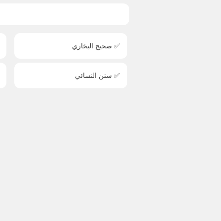
✅ صحيح البخاري
✅ سنن النسائي