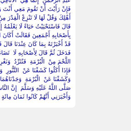
فَإِنْ رَأَيْتَ أَنْ تَقُومَ مَعِي أَنْتَ وَ
أَهْلِكَ وَقُلْ لَهَا لَا تَنْزِعْ الْقِدْرَ مِنْ 
‏قَالَ فَاسْتَحْيَيْتُ حَيَاءً لَا يَعْلَمُهُ إِ
‏بِأَصْحَابِهِ أَجْمَعِينَ فَقَالَتْ أَكَانَ ال
قَدْ أَخْبَرْتَهُ بِمَا كَانَ عِنْدَنَا قَالَ 
‏فَدَخَلَ ثُمَّ قَالَ لِأَصْحَابِهِ لَا ‏ ‏تَضَاغَطُ
اللَّحْمَ مِنْ ‏ ‏الْبُرْمَةِ ‏ ‏فَنُثَرِّدُ ‏ ‏وَن
فَإِذَا أَكَلُوا كَشَفْنَا عَنْ ‏ ‏التَّنُّورِ ‏ ‏وَ
‏وَكَشَفْنَا عَنْ ‏ ‏الْبُرْمَةِ ‏ ‏وَجَدْنَاهُ
‏صَلَّى اللَّهُ عَلَيْهِ وَسَلَّمَ ‏ ‏إِنَّ الن
وَأَخْبَرَنِي أَنَّهُمْ كَانُوا ثَمَانَ مِائَةٍ ‏ 