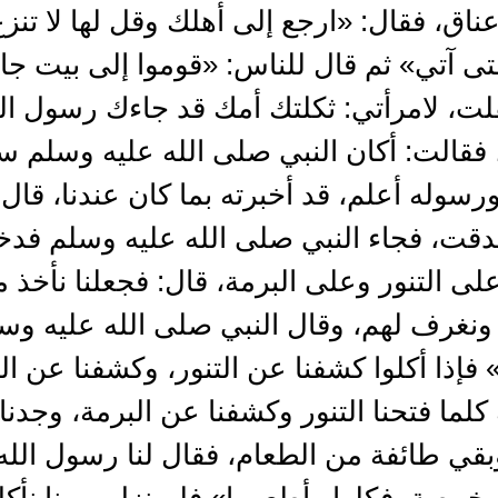
ق، فقال: «ارجع إلى أهلك وقل لها لا تنزع 
تى آتي» ثم قال للناس: «قوموا إلى بيت جا
 فقلت، لامرأتي: ثكلتك أمك قد جاءك رسول ال
فقالت: أكان النبي صلى الله عليه وسلم س
ورسوله أعلم، قد أخبرته بما كان عندنا، ق
قت، فجاء النبي صلى الله عليه وسلم فدخل
ى التنور وعلى البرمة، قال: فجعلنا نأخذ من
د ونغرف لهم، وقال النبي صلى الله عليه و
فإذا أكلوا كشفنا عن التنور، وكشفنا عن البر
كلما فتحنا التنور وكشفنا عن البرمة، وجدناه
قي طائفة من الطعام، فقال لنا رسول الله
مخمصة، فكلوا وأطعموا» فلم نزل يومنا نأك