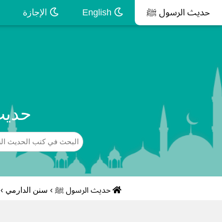
حديث الرسول ﷺ
English
الإجازة
حديث
حديث الرسول ﷺ
›
سنن الدارمي
›