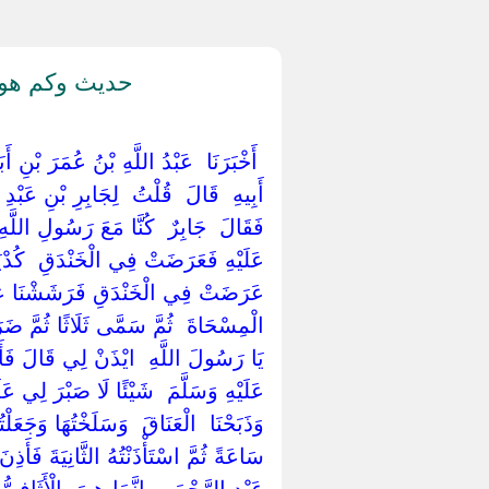
حديث وكم هو 
‏ ‏أَخْبَرَنَا ‏ ‏عَبْدُ اللَّهِ بْنُ عُمَرَ بْنِ أ
‏أَبِيهِ ‏ ‏قَالَ ‏ ‏قُلْتُ ‏ ‏لِجَابِرِ بْنِ عَب
‏فَقَالَ ‏ ‏جَابِرٌ ‏ ‏كُنَّا مَعَ رَسُولِ اللَّهِ 
عَلَيْهِ فَعَرَضَتْ فِي الْخَنْدَقِ ‏ ‏كُدْيَةٌ
عَرَضَتْ فِي الْخَنْدَقِ فَرَشَشْنَا عَلَيْهَا 
‏الْمِسْحَاةَ ‏ ‏ثُمَّ سَمَّى ثَلَاثًا ثُمَّ ضَر
يَا رَسُولَ اللَّهِ ‏ ‏ايْذَنْ لِي قَالَ فَأ
عَلَيْهِ وَسَلَّمَ ‏ ‏شَيْئًا لَا صَبْرَ لِي 
وَذَبَحْنَا ‏ ‏الْعَنَاقَ ‏ ‏وَسَلَخْتُهَا وَجَعَل
سَاعَةً ثُمَّ اسْتَأْذَنْتُهُ الثَّانِيَةَ فَأَذِن
عَبْدِ الرَّحْمَنِ ‏ ‏إِنَّمَا هِيَ ‏ ‏الْأَثَافِيّ