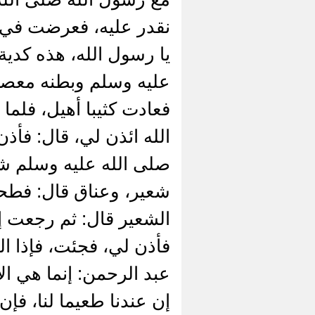
نقدر عليه، فعرضت في 
يا رسول الله، هذه كدي
عليه وسلم وبطنه معصو
فعادت كثيبا أهيل، فلم
الله ائذن لي، قال: فأ
صلى الله عليه وسلم ش
شعير، وعناق قال: فطحنا
الشعير قال: ثم رجعت إل
فأذن لي، فجئت، فإذا ال
عبد الرحمن: إنما هي ال
إن عندنا طعيما لنا، ف