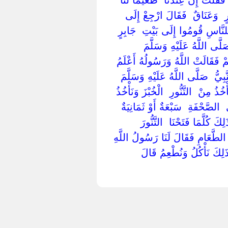
 ‏وَعَنَاقٌ ‏ ‏فَقَالَ ارْجِعْ إِلَى
َ لِلنَّاسِ قُومُوا إِلَى بَيْتِ ‏ ‏جَابِرٍ ‏
لَّى اللَّهُ عَلَيْهِ وَسَلَّمَ ‏
َمْ فَقَالَتْ اللَّهُ وَرَسُولُهُ أَعْلَمُ
ُ ‏ ‏صَلَّى اللَّهُ عَلَيْهِ وَسَلَّمَ ‏
ُذُ مِنْ ‏ ‏التَّنُّورِ ‏ ‏الْخُبْزَ وَنَأْخُذُ
‏ ‏الصَّحْفَةِ ‏ ‏سَبْعَةٌ أَوْ ثَمَانِيَةٌ
َ كُلَّمَا فَتَحْنَا ‏ ‏التَّنُّورَ ‏
ْ الطَّعَامِ فَقَالَ لَنَا رَسُولُ اللَّهِ ‏
 ذَلِكَ نَأْكُلُ وَنُطْعِمُ قَالَ