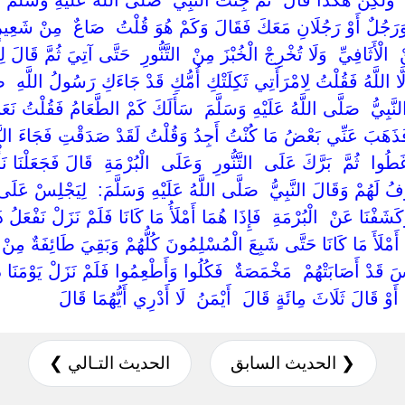
رَجُلٌ أَوْ رَجُلَانِ مَعَكَ فَقَالَ وَكَمْ هُوَ قُلْتُ ‏ ‏صَاعٌ ‏ ‏مِنْ شَعِيرٍ ‏
‏ ‏الْأَثَافِيِّ ‏ ‏وَلَا تُخْرِجْ الْخُبْزَ مِنْ ‏ ‏التَّنُّورِ ‏ ‏حَتَّى آتِيَ ثُمَّ قَال
لَّا اللَّهُ فَقُلْتُ لِامْرَأَتِي ثَكِلَتْكِ أُمُّكِ قَدْ جَاءَكِ رَسُولُ اللَّهِ ‏ ‏صَ
نَّبِيُّ ‏ ‏صَلَّى اللَّهُ عَلَيْهِ وَسَلَّمَ ‏ ‏سَأَلَكَ كَمْ الطَّعَامُ فَقُلْتُ نَع
فَذَهَبَ عَنِّي بَعْضُ مَا كُنْتُ أَجِدُ وَقُلْتُ لَقَدْ صَدَقْتِ فَجَاءَ النَّبِيّ
وا ‏ ‏ثُمَّ ‏ ‏بَرَّكَ عَلَى ‏ ‏التَّنُّورِ ‏ ‏وَعَلَى ‏ ‏الْبُرْمَةِ ‏ ‏قَالَ فَجَعَلْنَا نَأْخ
َغْرِفُ لَهُمْ وَقَالَ النَّبِيُّ ‏ ‏صَلَّى اللَّهُ عَلَيْهِ وَسَلَّمَ: ‏ ‏لِيَجْلِسْ عَلَى 
كَشَفْنَا عَنْ ‏ ‏الْبُرْمَةِ ‏ ‏فَإِذَا هُمَا أَمْلَأُ مَا كَانَا فَلَمْ نَزَلْ نَفْعَلُ ذَلِك
مَا أَمْلَأَ مَا كَانَا حَتَّى شَبِعَ الْمُسْلِمُونَ كُلُّهُمْ وَبَقِيَ طَائِفَةٌ مِن
َّاسَ قَدْ أَصَابَتْهُمْ ‏ ‏مَخْمَصَةٌ ‏ ‏فَكُلُوا وَأَطْعِمُوا فَلَمْ نَزَلْ يَوْمَنَا
‏أَوْ قَالَ ثَلَاثَ مِائَةٍ قَالَ ‏ ‏أَيْمَنُ ‏ ‏لَا أَدْرِي أَيُّهُمَا قَالَ ‏
❮ الحديث السابق
الحديث التـالي ❯