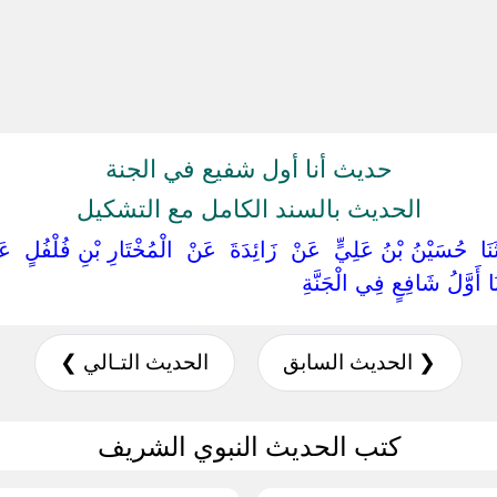
حديث أنا أول شفيع في الجنة
الحديث بالسند الكامل مع التشكيل
َدَّثَنَا ‏ ‏حُسَيْنُ بْنُ عَلِيٍّ ‏ ‏عَنْ ‏ ‏زَائِدَةَ ‏ ‏عَنْ ‏ ‏الْمُخْتَارِ بْنِ فُلْفُلٍ
َنَا أَوَّلُ شَافِعٍ فِي الْجَنَّةِ ‏
❮ الحديث السابق
الحديث التـالي ❯
كتب الحديث النبوي الشريف