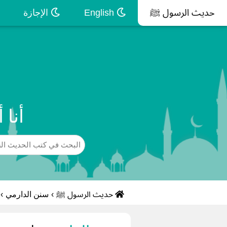
حديث الرسول ﷺ
English
الإجازة
أنا 
حديث الرسول ﷺ
›
سنن الدارمي
›