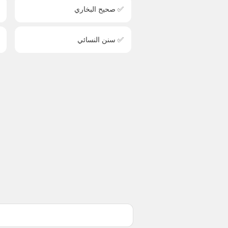
✅ صحيح البخاري
✅ سنن النسائي