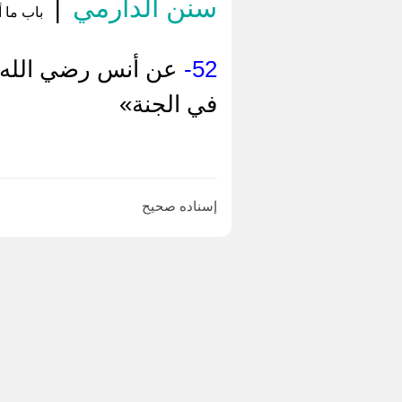
سنن الدارمي
|
باب ما أ
52-
عن أنس رضي الله عن
في الجنة»
إسناده صحيح