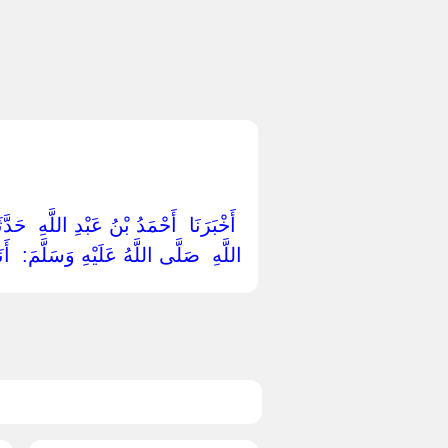
‏ ‏أَخْبَرَنَا ‏ ‏أَحْمَدُ بْنُ عَبْدِ اللَّهِ ‏ ‏ح
اللَّهِ ‏ ‏صَلَّى اللَّهُ عَلَيْهِ وَسَلَّمَ: ‏ ‏أ