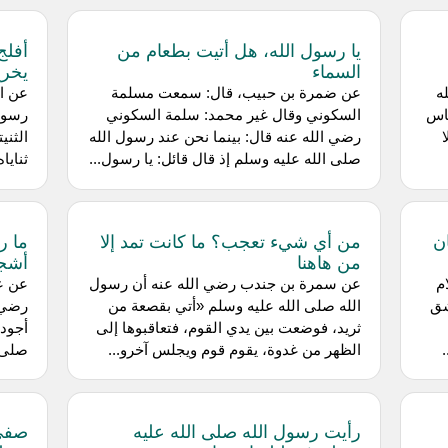
يا رسول الله، هل أتيت بطعام من
أفلج 
السماء
يخرج
ه
عن ضمرة بن حبيب، قال: سمعت مسلمة
عن اب
ناس
السكوني وقال غير محمد: سلمة السكوني
رسول 
رضي الله عنه قال: بينما نحن عند رسول الله
الثني
صلى الله عليه وسلم إذ قال قائل: يا رسول...
ثناياه
ن
من أي شيء تعجب؟ ما كانت تمد إلا
ما رأ
من هاهنا
أشجع
م
عن سمرة بن جندب رضي الله عنه أن رسول
عن عب
شق
الله صلى الله عليه وسلم «أتي بقصعة من
رضي ا
ثريد، فوضعت بين يدي القوم، فتعاقبوها إلى
أجود،
الظهر من غدوة، يقوم قوم ويجلس آخرو...
صلى ا
رأيت رسول الله صلى الله عليه
صفي 