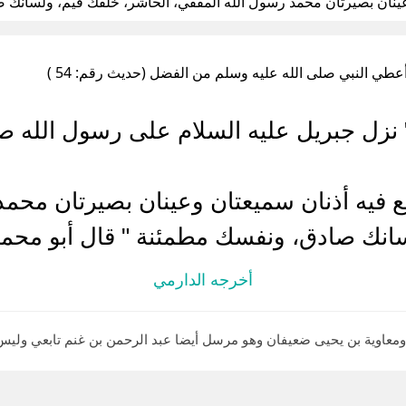
ينان بصيرتان محمد رسول الله المقفي، الحاشر، خلقك قيم، ولسانك
عطي النبي صلى الله عليه وسلم من الفضل (حديث رقم: 54 )
 نزل جبريل عليه السلام على رسول الله ص
ع فيه أذنان سميعتان وعينان بصيرتان محمد
انك صادق، ونفسك مطمئنة " قال أبو محمد: 
أخرجه الدارمي
 ومعاوية بن يحيى ضعيفان وهو مرسل أيضا عبد الرحمن بن غنم تابعي وليس