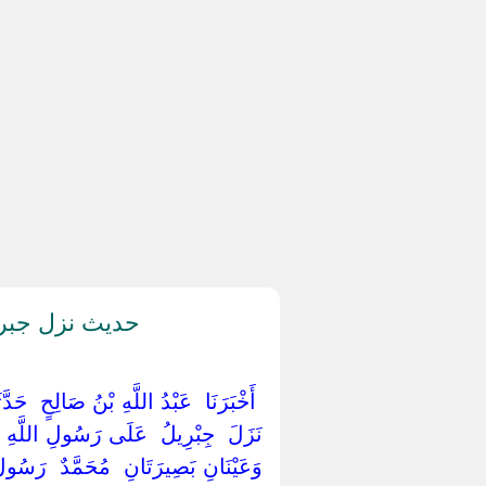
حديث نزل جبري
‏ ‏أَخْبَرَنَا ‏ ‏عَبْدُ اللَّهِ بْنُ صَالِحٍ ‏ ‏حَ
‏نَزَلَ ‏ ‏جِبْرِيلُ ‏ ‏عَلَى رَسُولِ اللَّهِ ‏ 
وَعَيْنَانِ بَصِيرَتَانِ ‏ ‏مُحَمَّدٌ ‏ ‏رَسُولُ