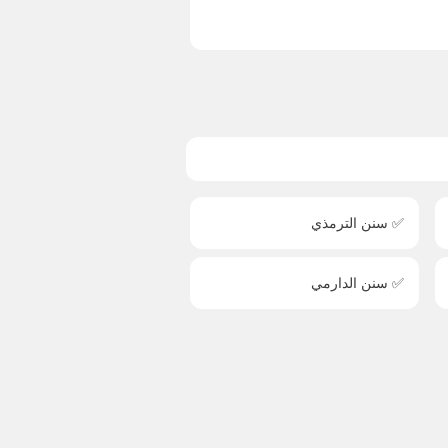
✅ سنن الترمذي
✅ سنن الدارمي