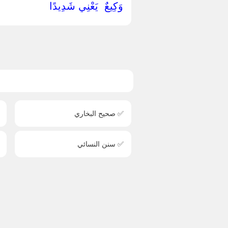
‏وَكِيعٌ ‏ ‏يَعْنِي شَدِيدًا ‏
✅ صحيح البخاري
✅ سنن النسائي