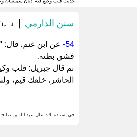
حديث قلب وكيع فيه أذنان سميعتان وع
سنن الدارمي
|
باب ما أ
54-
عن ابن غنم، قال: "
فشق بطنه.
ثم قال جبريل: قلب وكي
الحاشر، خلقك قيم، ولس
في إسناده ثلاث علل: عبد الله بن صالح