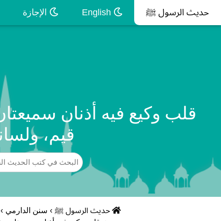
حديث الرسول ﷺ
English
الإجازة
قلب وكيع فيه أذنان سميعتا
قيم، ولسا
حديث الرسول ﷺ
›
سنن الدارمي
›