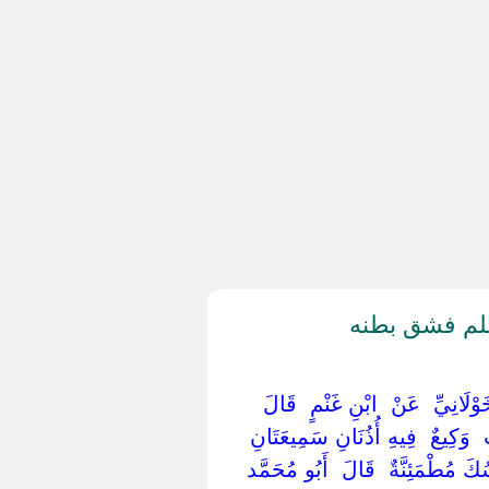
سلم فشق بطنه
ْلَانِيِّ ‏ ‏عَنْ ‏ ‏ابْنِ غَنْمٍ ‏ ‏قَالَ ‏
 ‏ ‏وَكِيعٌ ‏ ‏فِيهِ أُذُنَانِ سَمِيعَتَانِ
َ مُطْمَئِنَّةٌ ‏ ‏قَالَ ‏ ‏أَبُو مُحَمَّد ‏