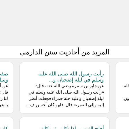
المزيد من أحاديث سنن الدارمي
رأيت رسول الله صلى الله عليه
صفي 
وسلم في ليلة إضحيان و...
وسلم
له
عن جابر بن سمرة رضي الله عنه، قال:
عن أب
«رأيت رسول الله صلى الله عليه وسلم في
قال: 
ون،
ليلة إضحيان وعليه حلة حمراء فجعلت أنظر
لنا ر
إليه وإلى القمر،» قال: فلهو كان أحسن ف...
يا بن
أفلج الثنيتين، إذا تكلم رئي كالنور
كان 