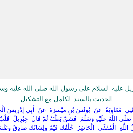
ل عليه السلام على رسول الله صلى الله عليه و
الحديث بالسند الكامل مع التشكيل
دَّثَنِي ‏ ‏مُعَاوِيَةُ ‏ ‏عَنْ ‏ ‏يُونُسَ بْنِ مَيْسَرَةَ ‏ ‏عَنْ ‏ ‏أَبِي إِدْرِيسَ الْخَو
‏صَلَّى اللَّهُ عَلَيْهِ وَسَلَّمَ ‏ ‏فَشَقَّ بَطْنَهُ ثُمَّ قَالَ ‏ ‏جِبْرِيلُ ‏ ‏قَلْبٌ
 اللَّهِ ‏ ‏الْمُقَفِّي ‏ ‏الْحَاشِرُ ‏ ‏خُلُقُكَ قَيِّمٌ وَلِسَانُكَ صَادِقٌ وَنَفْسُك