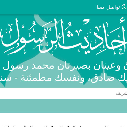
تواصل معنا
ن وعينان بصيرتان محمد رسول ا
نك صادق، ونفسك مطمئنة - سنن