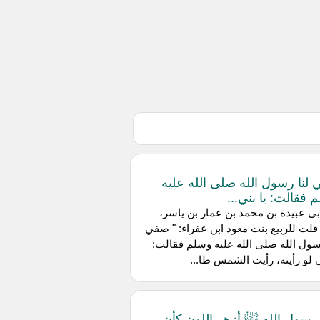
لنا رسول الله صلى الله عليه
 فقالت: يا بني...
ي عبيدة بن محمد بن عمار بن ياسر،
قلت للربيع بنت معوذ ابن عفراء: " صفي
سول الله صلى الله عليه وسلم فقالت:
ي لو رأيته، رأيت الشمس طا...
رسول الله ﷺ أزهر اللون كأن