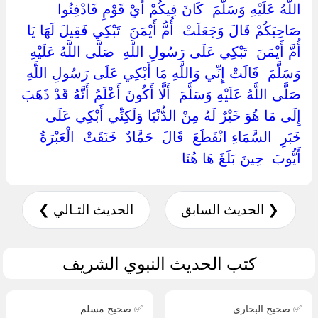
اللَّهُ عَلَيْهِ وَسَلَّمَ ‏ ‏كَانَ فِيكُمْ أَيْ قَوْمِ فَادْفِنُوا
صَاحِبَكُمْ قَالَ وَجَعَلَتْ ‏ ‏أُمُّ أَيْمَنَ ‏ ‏تَبْكِي فَقِيلَ لَهَا يَا ‏
‏أُمَّ أَيْمَنَ ‏ ‏تَبْكِي عَلَى رَسُولِ اللَّهِ ‏ ‏صَلَّى اللَّهُ عَلَيْهِ
وَسَلَّمَ ‏ ‏قَالَتْ إِنِّي وَاللَّهِ مَا أَبْكِي عَلَى رَسُولِ اللَّهِ ‏
‏صَلَّى اللَّهُ عَلَيْهِ وَسَلَّمَ ‏ ‏أَلَّا أَكُونَ أَعْلَمُ أَنَّهُ قَدْ ذَهَبَ
إِلَى مَا هُوَ خَيْرٌ لَهُ مِنْ الدُّنْيَا وَلَكِنِّي أَبْكِي عَلَى ‏
‏خَبَرِ ‏ ‏السَّمَاءِ انْقَطَعَ ‏ ‏قَالَ ‏ ‏حَمَّادٌ ‏ ‏خَنَقَتْ ‏ ‏الْعَبْرَةُ ‏
‏أَيُّوبَ ‏ ‏حِينَ بَلَغَ هَا هُنَا ‏
❮ الحديث السابق
الحديث التـالي ❯
كتب الحديث النبوي الشريف
✅ صحيح البخاري
✅ صحيح مسلم