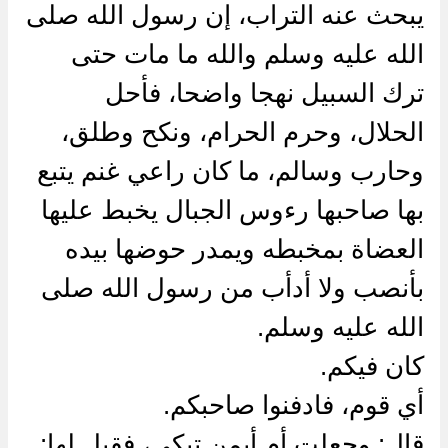
يبحث عنه التراب، إن رسول الله صلى
الله عليه وسلم والله ما مات حتى
ترك السبيل نهجا واضحا، فأحل
الحلال، وحرم الحرام، ونكح وطلق،
وحارب وسالم، ما كان راعي غنم يتبع
بها صاحبها رءوس الجبال يخبط عليها
العضاة بمخبطه ويمدر حوضها بيده
بأنصب ولا أدأب من رسول الله صلى
الله عليه وسلم.
كان فيكم.
أي قوم، فادفنوا صاحبكم.
قال: وجعلت أم أيمن تبكي، فقيل لها: