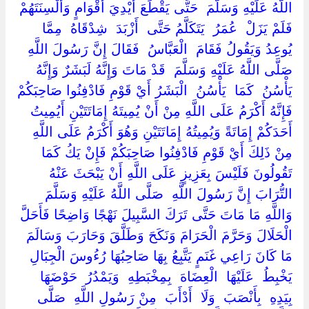
اللَّهُ عَلَيْهِ وَسَلَّمَ ‏ ‏حَتَّى يَقْطَعَ أَيْدِيَ أَقْوَامٍ وَأَلْسِنَتَهُمْ
فَلَمْ يَزَلْ ‏ ‏عُمَرُ ‏ ‏يَتَكَلَّمُ حَتَّى ‏ ‏أَزْبَدَ ‏ ‏شِدْقَاهُ ‏ ‏مِمَّا
يُوعِدُ وَيَقُولُ فَقَامَ ‏ ‏الْعَبَّاسُ ‏ ‏فَقَالَ إِنَّ رَسُولَ اللَّهِ ‏
‏صَلَّى اللَّهُ عَلَيْهِ وَسَلَّمَ ‏ ‏قَدْ مَاتَ وَإِنَّهُ لَبَشَرٌ وَإِنَّهُ ‏
‏يَأْسُنُ ‏ ‏كَمَا ‏ ‏يَأْسُنُ ‏ ‏الْبَشَرُ أَيْ قَوْمِ فَادْفِنُوا صَاحِبَكُمْ
فَإِنَّهُ أَكْرَمُ عَلَى اللَّهِ مِنْ أَنْ يُمِيتَهُ إِمَاتَتَيْنِ أَيُمِيتُ
أَحَدَكُمْ إِمَاتَةً وَيُمِيتُهُ إِمَاتَتَيْنِ وَهُوَ أَكْرَمُ عَلَى اللَّهِ
مِنْ ذَلِكَ أَيْ قَوْمِ فَادْفِنُوا صَاحِبَكُمْ فَإِنْ يَكُ كَمَا
تَقُولُونَ فَلَيْسَ بِعَزِيزٍ عَلَى اللَّهِ أَنْ يَبْحَثَ عَنْهُ
التُّرَابَ إِنَّ رَسُولَ اللَّهِ ‏ ‏صَلَّى اللَّهُ عَلَيْهِ وَسَلَّمَ ‏
‏وَاللَّهِ مَا مَاتَ حَتَّى تَرَكَ السَّبِيلَ نَهْجًا وَاضِحًا فَأَحَلَّ
الْحَلَالَ وَحَرَّمَ الْحَرَامَ وَنَكَحَ وَطَلَّقَ وَحَارَبَ وَسَالَمَ
مَا كَانَ رَاعِي غَنَمٍ يَتَّبِعُ بِهَا صَاحِبُهَا رُءُوسَ الْجِبَالِ ‏
‏يَخْبِطُ ‏ ‏عَلَيْهَا ‏ ‏الْعِضَاهَ ‏ ‏بِمِخْبَطِهِ ‏ ‏وَيَمْدُرُ ‏ ‏حَوْضَهَا
بِيَدِهِ ‏ ‏بِأَنْصَبَ ‏ ‏وَلَا ‏ ‏أَدْأَبَ ‏ ‏مِنْ رَسُولِ اللَّهِ ‏ ‏صَلَّى