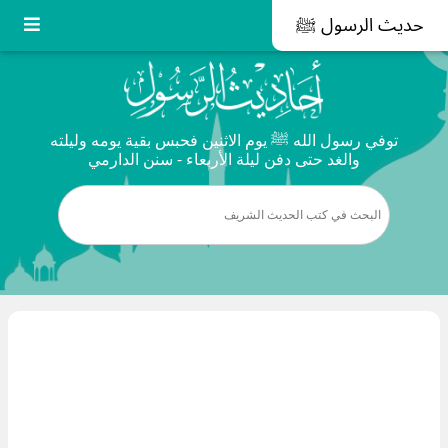
حديث الرسول ﷺ
توفي رسول الله ﷺ يوم الاثنين فحبس بقية يومه وليلته
والغد حتى دفن ليلة الأربعاء - سنن الدارمي