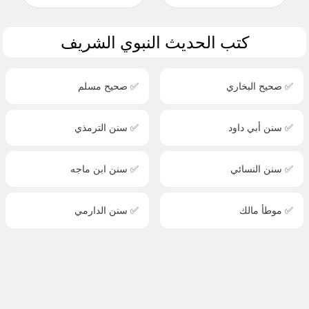
كتب الحديث النبوي الشريف
✅ صحيح البخاري
✅ صحيح مسلم
✅ سنن أبي داود
✅ سنن الترمذي
✅ سنن النسائي
✅ سنن ابن ماجه
✅ موطأ مالك
✅ سنن الدارمي