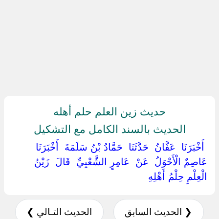
حديث زين العلم حلم أهله
الحديث بالسند الكامل مع التشكيل
‏ ‏أَخْبَرَنَا ‏ ‏عَفَّانُ ‏ ‏حَدَّثَنَا ‏ ‏حَمَّادُ بْنُ سَلَمَةَ ‏ ‏أَخْبَرَنَا ‏
‏عَاصِمٌ الْأَحْوَلُ ‏ ‏عَنْ ‏ ‏عَامِرٍ الشَّعْبِيِّ ‏ ‏قَالَ ‏ ‏زَيْنُ
الْعِلْمِ حِلْمُ أَهْلِهِ ‏
❮ الحديث السابق
الحديث التـالي ❯