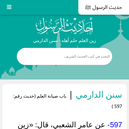
حديث الرسول ﷺ
زين العلم حلم أهله - سنن الدارمي
سنن الدارمي
|
باب صيانة العلم (حديث رقم:
597 )
597-
عن عامر الشعبي، قال: «زين