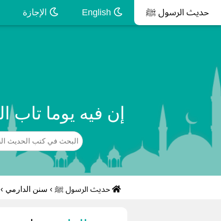
حديث الرسول ﷺ
English
الإجازة
إن فيه يوما تاب ا
حديث الرسول ﷺ
›
سنن الدارمي
›