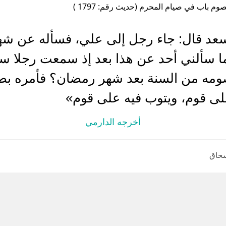
وم باب في صيام المحرم (حديث رقم: 1797 )
عد قال: جاء رجل إلى علي، فسأله عن ش
ا سألني أحد عن هذا بعد إذ سمعت رجلا سأ
ومه من السنة بعد شهر رمضان؟ فأمره بصي
على قوم، ويتوب فيه على قوم»
أخرجه الدارمي
سحاق