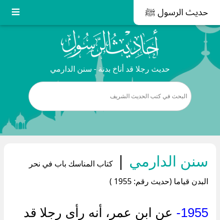
حديث الرسول ﷺ
حديث رجلا قد أناخ بدنة - سنن الدارمي
سنن الدارمي
|
كتاب المناسك باب في نحر
البدن قياما (حديث رقم: 1955 )
1955-
عن ابن عمر، أنه رأى رجلا قد