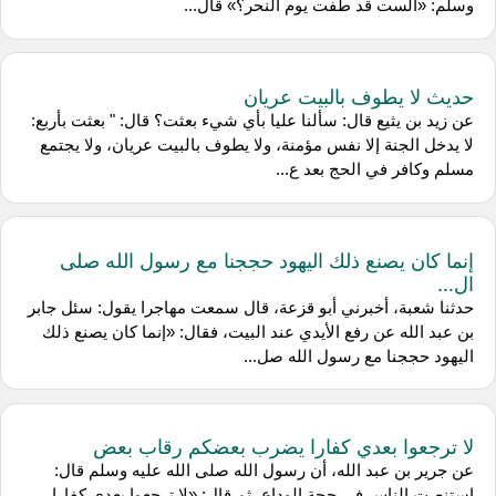
وسلم: «ألست قد طفت يوم النحر؟» قال...
حديث لا يطوف بالبيت عريان
عن زيد بن يثيع قال: سألنا عليا بأي شيء بعثت؟ قال: " بعثت بأربع:
لا يدخل الجنة إلا نفس مؤمنة، ولا يطوف بالبيت عريان، ولا يجتمع
مسلم وكافر في الحج بعد ع...
إنما كان يصنع ذلك اليهود حججنا مع رسول الله صلى
ال...
حدثنا شعبة، أخبرني أبو قزعة، قال سمعت مهاجرا يقول: سئل جابر
بن عبد الله عن رفع الأيدي عند البيت، فقال: «إنما كان يصنع ذلك
اليهود حججنا مع رسول الله صل...
لا ترجعوا بعدي كفارا يضرب بعضكم رقاب بعض
عن جرير بن عبد الله، أن رسول الله صلى الله عليه وسلم قال:
استنصت الناس في حجة الوداع، ثم قال: «لا ترجعوا بعدي كفارا