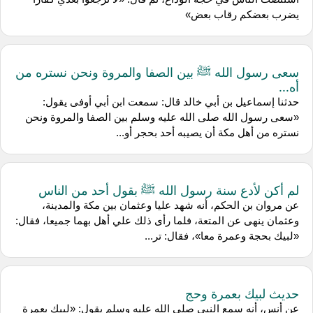
يضرب بعضكم رقاب بعض»
سعى رسول الله ﷺ بين الصفا والمروة ونحن نستره من
أه...
حدثنا إسماعيل بن أبي خالد قال: سمعت ابن أبي أوفى يقول:
«سعى رسول الله صلى الله عليه وسلم بين الصفا والمروة ونحن
نستره من أهل مكة أن يصيبه أحد بحجر أو...
لم أكن لأدع سنة رسول الله ﷺ بقول أحد من الناس
عن مروان بن الحكم، أنه شهد عليا وعثمان بين مكة والمدينة،
وعثمان ينهى عن المتعة، فلما رأى ذلك علي أهل بهما جميعا، فقال:
«لبيك بحجة وعمرة معا»، فقال: تر...
حديث لبيك بعمرة وحج
عن أنس، أنه سمع النبي صلى الله عليه وسلم يقول: «لبيك بعمرة