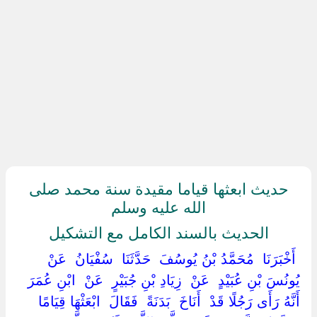
حديث ابعثها قياما مقيدة سنة محمد صلى
الله عليه وسلم
الحديث بالسند الكامل مع التشكيل
‏ ‏أَخْبَرَنَا ‏ ‏مُحَمَّدُ بْنُ يُوسُفَ ‏ ‏حَدَّثَنَا ‏ ‏سُفْيَانُ ‏ ‏عَنْ ‏
‏يُونُسَ بْنِ عُبَيْدٍ ‏ ‏عَنْ ‏ ‏زِيَادِ بْنِ جُبَيْرٍ ‏ ‏عَنْ ‏ ‏ابْنِ عُمَرَ ‏
‏أَنَّهُ رَأَى رَجُلًا قَدْ ‏ ‏أَنَاخَ ‏ ‏بَدَنَةً ‏ ‏فَقَالَ ‏ ‏ابْعَثْهَا قِيَامًا