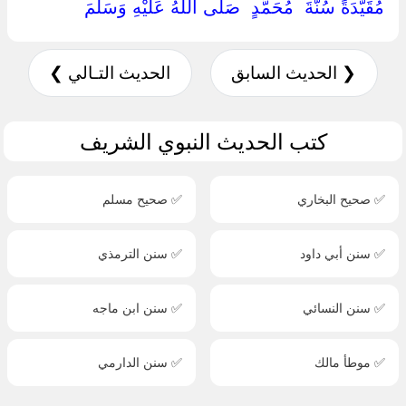
مُقَيَّدَةً سُنَّةَ ‏ ‏مُحَمَّدٍ ‏ ‏صَلَّى اللَّهُ عَلَيْهِ وَسَلَّمَ ‏
❮ الحديث السابق
الحديث التـالي ❯
كتب الحديث النبوي الشريف
✅ صحيح البخاري
✅ صحيح مسلم
✅ سنن أبي داود
✅ سنن الترمذي
✅ سنن النسائي
✅ سنن ابن ماجه
✅ موطأ مالك
✅ سنن الدارمي