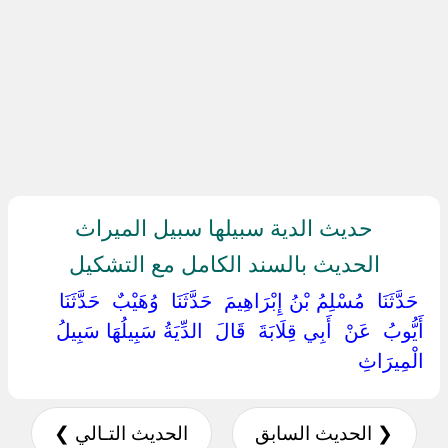
حديث الدية سبيلها سبيل الميراث
الحديث بالسند الكامل مع التشكيل
‏ ‏حَدَّثَنَا ‏ ‏مُسْلِمُ بْنُ إِبْرَاهِيمَ ‏ ‏حَدَّثَنَا ‏ ‏وُهَيْبٌ ‏ ‏حَدَّثَنَا ‏
‏أَيُّوبُ ‏ ‏عَنْ ‏ ‏أَبِي قِلَابَةَ ‏ ‏قَالَ ‏ ‏الدِّيَةُ سَبِيلُهَا سَبِيلُ
الْمِيرَاثِ ‏
❮ الحديث السابق
الحديث التـالي ❯