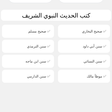
كتب الحديث النبوي الشريف
✅ صحيح البخاري
✅ صحيح مسلم
✅ سنن أبي داود
✅ سنن الترمذي
✅ سنن النسائي
✅ سنن ابن ماجه
✅ موطأ مالك
✅ سنن الدارمي