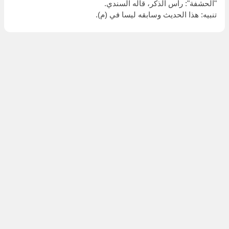
"الحشفة": رأس الذكر، قاله السندي.
تنبيه: هذا الحديث وسابقه ليسا في (م).