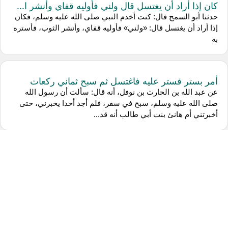
كان إذا أراد أن يغتسل قال ولني فأوليه قفاي وأنشر ا...
حدثنا أبو السمح قال: كنت أخدم النبي صلى الله عليه وسلم، فكان
إذا أراد أن يغتسل قال: «ولني» فأوليه قفاي، وأنشر الثوب، فأستره
به
أمر بستر فستر عليه فاغتسل ثم سبح ثماني ركعات
عن عبد الله بن الحارث بن نوفل، أنه قال: سألت أن رسول الله
صلى الله عليه وسلم، سبح في سفر، فلم أجد أحدا يخبرني، حتى
أخبرتني أم هانئ بنت أبي طالب أنه قد...
لا يغتسلن أحدكم بأرض فلاة ولا فوق سطح لا يواريه
عن عبد الله بن مسعود قال: قال رسول الله صلى الله عليه وسلم:
«لا يغتسلن أحدكم بأرض فلاة، ولا فوق سطح لا يواريه، فإن لم يكن
يرى، فإنه يرى»