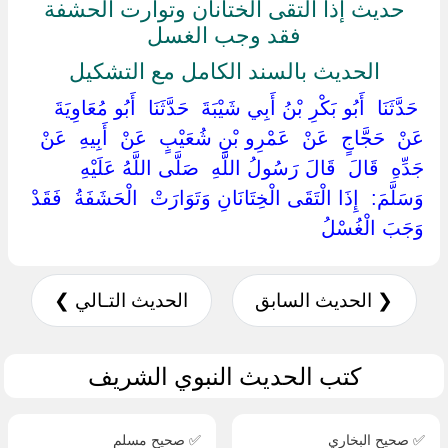
حديث إذا التقى الختانان وتوارت الحشفة
فقد وجب الغسل
الحديث بالسند الكامل مع التشكيل
‏ ‏حَدَّثَنَا ‏ ‏أَبُو بَكْرِ بْنُ أَبِي شَيْبَةَ ‏ ‏حَدَّثَنَا ‏ ‏أَبُو مُعَاوِيَةَ ‏
‏عَنْ ‏ ‏حَجَّاجٍ ‏ ‏عَنْ ‏ ‏عَمْرِو بْنِ شُعَيْبٍ ‏ ‏عَنْ ‏ ‏أَبِيهِ ‏ ‏عَنْ ‏
‏جَدِّهِ ‏ ‏قَالَ ‏ ‏قَالَ رَسُولُ اللَّهِ ‏ ‏صَلَّى اللَّهُ عَلَيْهِ
وَسَلَّمَ: ‏ ‏إِذَا الْتَقَى الْخِتَانَانِ وَتَوَارَتْ ‏ ‏الْحَشَفَةُ ‏ ‏فَقَدْ
وَجَبَ الْغُسْلُ ‏
❮ الحديث السابق
الحديث التـالي ❯
كتب الحديث النبوي الشريف
✅ صحيح البخاري
✅ صحيح مسلم