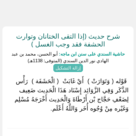
شرح حديث (إذا التقى الختانان وتوارت
الحشفة فقد وجب الغسل )
حاشية السندي على سنن ابن ماجه:
أبو الحسن، محمد بن عبد
الهادي نور الدين السندي (المتوفى: 1138هـ)
إزالة التشكيل
‏ ‏قَوْله ( وَتَوَارَتْ ) ‏ ‏أَيْ غَابَتْ ‏ ‏( الْحَشَفَة ) ‏ ‏رَأْس
الذَّكَر وَفِي الزَّوَائِد إِسْنَاد هَذَا الْحَدِيث ضَعِيف
لِضَعْفِ حَجَّاج بْن أَرْطَاةَ وَالْحَدِيث أَخْرَجَهُ مُسْلِم
وَغَيْره مِنْ وُجُوه أُخَر وَاللَّهُ أَعْلَم.