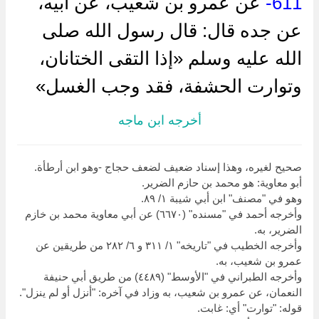
611-
عن عمرو بن شعيب، عن أبيه،
عن جده قال: قال رسول الله صلى
الله عليه وسلم «إذا التقى الختانان،
وتوارت الحشفة، فقد وجب الغسل»
أخرجه ابن ماجه
صحيح لغيره، وهذا إسناد ضعيف لضعف حجاج -وهو ابن أرطأة.
أبو معاوية: هو محمد بن حازم الضرير.
وهو في "مصنف" ابن أبي شيبة ١/ ٨٩.
وأخرجه أحمد في "مسنده" (٦٦٧٠) عن أبي معاوية محمد بن خازم
الضرير، به.
وأخرجه الخطيب في "تاريخه" ١/ ٣١١ و ٦/ ٢٨٢ من طريقين عن
عمرو بن شعيب، به.
وأخرجه الطبراني في "الأوسط" (٤٤٨٩) من طريق أبي حنيفة
النعمان، عن عمرو بن شعيب، به وزاد في آخره: "أنزل أو لم ينزل".
قوله: "توارت" أي: غابت.