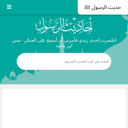
حديث الرسول ﷺ
انكسرت إحدى زندي فأمرني أن أمسح على الجبائر - سنن
ابن ماجه