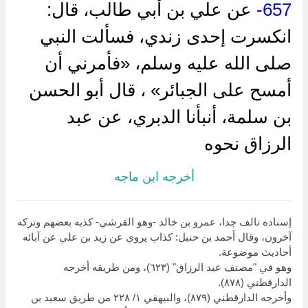
657-
عن علي بن أبي طالب، قال:
انكسرت إحدى زندي، فسألت النبي
صلى الله عليه وسلم، «فأمرني أن
أمسح على الجبائر» ، قال أبو الحسن
بن سلمة، أنبأنا الدبري، عن عبد
الرزاق نحوه
أخرجه ابن ماجه
إسناده تالف جدا، عمرو بن خالد -وهو القرشي- كذبه بعضهم وتركه
آخرون، وقال أحمد بن حنبل: كذاب يروي عن زيد بن علي عن آبائه
أحاديث موضوعة.
وهو في "مصنف عبد الرزاق" (٦٢٣)، ومن طريقه أخرجه
الدارقطني (٨٧٨).
وأخرجه الدارقطني (٨٧٩)، والبيهقي ١/ ٢٢٨ من طريق سعيد بن