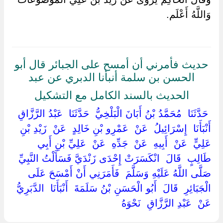
وَاللَّهُ أَعْلَم.
حديث فأمرني أن أمسح على الجبائر قال أبو
الحسن بن سلمة أنبأنا الدبري عن عبد
الحديث بالسند الكامل مع التشكيل
‏ ‏حَدَّثَنَا ‏ ‏مُحَمَّدُ بْنُ أَبَانَ الْبَلْخِيُّ ‏ ‏حَدَّثَنَا ‏ ‏عَبْدُ الرَّزَّاقِ ‏
‏أَنْبَأَنَا ‏ ‏إِسْرَائِيلُ ‏ ‏عَنْ ‏ ‏عَمْرِو بْنِ خَالِدٍ ‏ ‏عَنْ ‏ ‏زَيْدِ بْنِ
عَلِيٍّ ‏ ‏عَنْ ‏ ‏أَبِيهِ ‏ ‏عَنْ ‏ ‏جَدِّهِ ‏ ‏عَنْ ‏ ‏عَلِيِّ بْنِ أَبِي
طَالِبٍ ‏ ‏قَالَ ‏ ‏انْكَسَرَتْ إِحْدَى زَنْدَيَّ فَسَأَلْتُ النَّبِيِّ ‏
‏صَلَّى اللَّهُ عَلَيْهِ وَسَلَّمَ ‏ ‏فَأَمَرَنِي أَنْ أَمْسَحَ عَلَى
الْجَبَائِرِ ‏ ‏قَالَ ‏ ‏أَبُو الْحَسَنِ بْنُ سَلَمَةَ ‏ ‏أَنْبَأَنَا ‏ ‏الدَّبَرِيُّ ‏
‏عَنْ ‏ ‏عَبْدِ الرَّزَّاقِ ‏ ‏نَحْوَهُ ‏