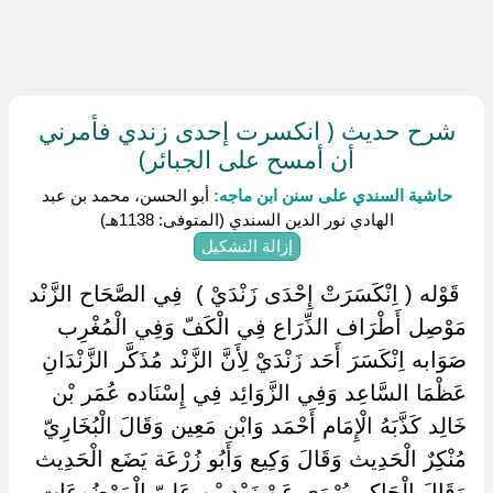
شرح حديث ( انكسرت إحدى زندي فأمرني
أن أمسح على الجبائر)
حاشية السندي على سنن ابن ماجه:
أبو الحسن، محمد بن عبد
الهادي نور الدين السندي (المتوفى: 1138هـ)
إزالة التشكيل
‏ ‏قَوْله ( اِنْكَسَرَتْ إِحْدَى زَنْدَيْ ) ‏ ‏فِي الصَّحَاح الزَّنْد
مَوْصِل أَطْرَاف الذِّرَاع فِي الْكَفّ وَفِي الْمُغْرِب
صَوَابه اِنْكَسَرَ أَحَد زَنْدَيْ لِأَنَّ الزَّنْد مُذَكَّر الزَّنْدَانِ
عَظْمَا السَّاعِد وَفِي الزَّوَائِد فِي إِسْنَاده عُمَر بْن
خَالِد كَذَّبَهُ الْإِمَام أَحْمَد وَابْن مَعِين وَقَالَ الْبُخَارِيّ
مُنْكِرٌ الْحَدِيث وَقَالَ وَكِيع وَأَبُو زُرْعَة يَضَع الْحَدِيث
وَقَالَ الْحَاكِم يُرْوَى عَنْ زَيْد بْن عَلِيّ الْمَوْضُوعَات