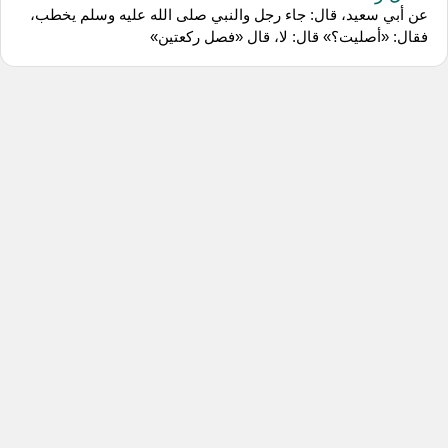
عن أبي سعيد، قال: جاء رجل والنبي صلى الله عليه وسلم يخطب،
فقال: «أصليت؟» قال: لا، قال «فصل ركعتين»