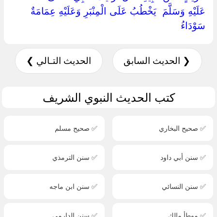
عَلَيْهِ وَسَلَّمَ ‏ ‏يَخْطُبُ عَلَى الْمِنْبَرِ وَعَلَيْهِ عِمَامَةٌ
سَوْدَاءُ ‏
❮ الحديث السابق
الحديث التـالي ❯
كتب الحديث النبوي الشريف
✅ صحيح البخاري
✅ صحيح مسلم
✅ سنن أبي داود
✅ سنن الترمذي
✅ سنن النسائي
✅ سنن ابن ماجه
✅ موطأ مالك
✅ سنن الدارمي