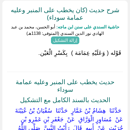
شرح حديث (كان يخطب على المنبر وعليه
عمامة سوداء)
حاشية السندي على سنن ابن ماجه:
أبو الحسن، محمد بن عبد
الهادي نور الدين السندي (المتوفى: 1138هـ)
إزالة التشكيل
‏ ‏قَوْله ( وَعَلَيْهِ عِمَامَة ) ‏ ‏بِكَسْرِ الْعَيْن.
حديث يخطب على المنبر وعليه عمامة
سوداء
الحديث بالسند الكامل مع التشكيل
‏ ‏حَدَّثَنَا ‏ ‏هِشَامُ بْنُ عَمَّارٍ ‏ ‏حَدَّثَنَا ‏ ‏سُفْيَانُ بْنُ عُيَيْنَةَ ‏
‏عَنْ ‏ ‏مُسَاوِرٍ الْوَرَّاقِ ‏ ‏عَنْ ‏ ‏جَعْفَرِ بْنِ عَمْرِو بْنِ
حُرَيْثٍ ‏ ‏عَنْ ‏ ‏أَبِيهِ ‏ ‏قَالَ ‏ ‏رَأَيْتُ النَّبِيَّ ‏ ‏صَلَّى اللَّهُ