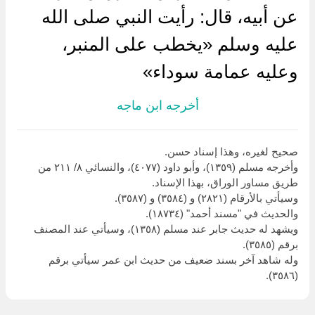
عن أبيه، قال: رأيت النبي صلى الله
عليه وسلم «يخطب على المنبر،
وعليه عمامة سوداء»
أخرجه ابن ماجه
صحيح لغيره، وهذا إسناد حسن.
وأخرجه مسلم (١٣٥٩)، وأبو داود (٤٠٧٧)، والنسائي ٨/ ٢١١ من
طريق مساور الوراق، بهذا الإسناد.
وسيأتي بالأرقام (٢٨٢١) و (٣٥٨٤) و (٣٥٨٧).
والحديث في "مسند أحمد" (١٨٧٣٤).
ويشهد له حديث جابر عند مسلم (١٣٥٨)، وسيأتي عند المصنف
برقم (٣٥٨٥).
وله شاهد آخر بسند ضعيف من حديث ابن عمر سيأتي برقم
(٣٥٨٦).