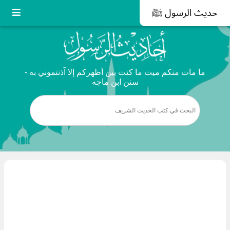
حديث الرسول ﷺ
ما مات منكم ميت ما كنت بين أظهركم إلا آذنتموني به -
سنن ابن ماجه