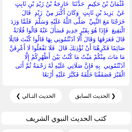
‏عُثْمَانُ بْنُ حَكِيمٍ ‏ ‏حَدَّثَنَا ‏ ‏خَارِجَةُ بْنُ زَيْدِ بْنِ ثَابِتٍ ‏
‏عَنْ ‏ ‏يَزِيدَ بْنِ ثَابِتٍ ‏ ‏وَكَانَ أَكْبَرَ مِنْ ‏ ‏زَيْدٍ ‏ ‏قَالَ ‏
‏خَرَجْنَا مَعَ النَّبِيِّ ‏ ‏صَلَّى اللَّهُ عَلَيْهِ وَسَلَّمَ ‏ ‏فَلَمَّا وَرَدَ ‏
‏الْبَقِيعَ ‏ ‏فَإِذَا هُوَ بِقَبْرٍ جَدِيدٍ فَسَأَلَ عَنْهُ قَالُوا فُلَانَةُ
قَالَ فَعَرَفَهَا وَقَالَ أَلَا آذَنْتُمُونِي بِهَا قَالُوا كُنْتَ قَائِلًا
صَائِمًا فَكَرِهْنَا أَنْ نُؤْذِيَكَ قَالَ ‏ ‏فَلَا تَفْعَلُوا لَا أَعْرِفَنَّ
مَا مَاتَ مِنْكُمْ مَيِّتٌ مَا كُنْتُ بَيْنَ أَظْهُرِكُمْ إِلَّا ‏
‏آذَنْتُمُونِي ‏ ‏بِهِ فَإِنَّ صَلَاتِي عَلَيْهِ لَهُ رَحْمَةٌ ثُمَّ أَتَى
الْقَبْرَ فَصَفَفْنَا خَلْفَهُ فَكَبَّرَ عَلَيْهِ أَرْبَعًا ‏
❮ الحديث السابق
الحديث التـالي ❯
كتب الحديث النبوي الشريف