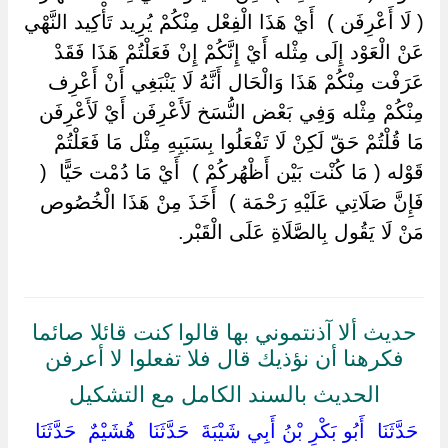
‏( لَا أَعْرِفَن ) ‏ ‏أَيْ هَذَا الْفِعْل مِنْكُمْ يُرِيد تَأْكِيد النَّهْي
عَنْ الْعَوْد إِلَى مِثْله أَيْ إِنَّكُمْ إِنْ فَعَلْتُمْ هَذَا فَقَدْ
عَرَفْت مِنْكُمْ هَذَا وَالْحَال أَنَّهُ لَا يَنْبَغِي أَنْ أَعْرِف
مِنْكُمْ مِثْله وَفِي بَعْض النُّسَخ لَأَعْرِفَن أَيْ لَأَعْرِفَن
مَا قُلْتُمْ حَقّ لَكِنْ لَا تَفْعَلُوا بِسَبَبِهِ مِثْل مَا فَعَلْتُمْ ‏
‏قَوْله ( مَا كُنْت بَيْن أَظْهُركُمْ ) ‏ ‏أَيْ مَا دُمْت حَيًّا ‏ ‏(
فَإِنَّ صَلَاتِي عَلَيْهِ رَحْمَة ) ‏ ‏أَخَذَ مِنْ هَذَا الْخُصُوص
مَنْ لَا يَقُول بِالصَّلَاةِ عَلَى الْقَبْر.
حديث ألا آذنتموني بها قالوا كنت قائلا صائما
فكرهنا أن نؤذيك قال فلا تفعلوا لا أعرفن
الحديث بالسند الكامل مع التشكيل
‏ ‏حَدَّثَنَا ‏ ‏أَبُو بَكْرِ بْنُ أَبِي شَيْبَةَ ‏ ‏حَدَّثَنَا ‏ ‏هُشَيْمٌ ‏ ‏حَدَّثَنَا ‏