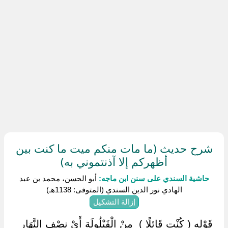
شرح حديث (ما مات منكم ميت ما كنت بين
أظهركم إلا آذنتموني به)
حاشية السندي على سنن ابن ماجه:
أبو الحسن، محمد بن عبد
الهادي نور الدين السندي (المتوفى: 1138هـ)
إزالة التشكيل
‏ ‏قَوْله ( كُنْت قَائِلًا ) ‏ ‏مِنْ الْقَيْلُولَة أَيْ نِصْف النَّهَار ‏