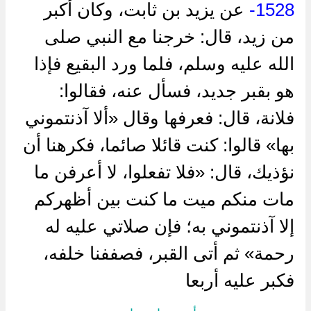
1528-
عن يزيد بن ثابت، وكان أكبر
من زيد، قال: خرجنا مع النبي صلى
الله عليه وسلم، فلما ورد البقيع فإذا
هو بقبر جديد، فسأل عنه، فقالوا:
فلانة، قال: فعرفها وقال «ألا آذنتموني
بها» قالوا: كنت قائلا صائما، فكرهنا أن
نؤذيك، قال: «فلا تفعلوا، لا أعرفن ما
مات منكم ميت ما كنت بين أظهركم
إلا آذنتموني به؛ فإن صلاتي عليه له
رحمة» ثم أتى القبر، فصففنا خلفه،
فكبر عليه أربعا