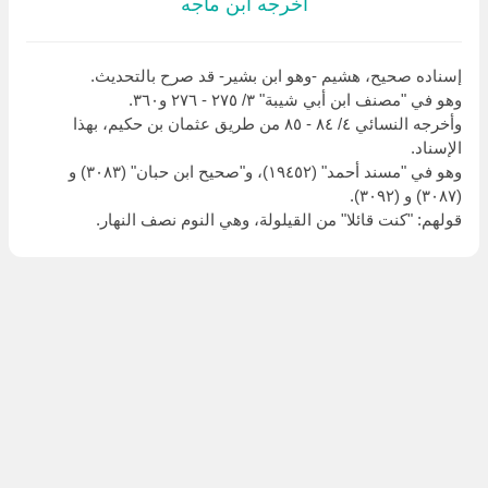
أخرجه ابن ماجه
إسناده صحيح، هشيم -وهو ابن بشير- قد صرح بالتحديث.
وهو في "مصنف ابن أبي شيبة" ٣/ ٢٧٥ - ٢٧٦ و٣٦٠.
وأخرجه النسائي ٤/ ٨٤ - ٨٥ من طريق عثمان بن حكيم، بهذا
الإسناد.
وهو في "مسند أحمد" (١٩٤٥٢)، و"صحيح ابن حبان" (٣٠٨٣) و
(٣٠٨٧) و (٣٠٩٢).
قولهم: "كنت قائلا" من القيلولة، وهي النوم نصف النهار.