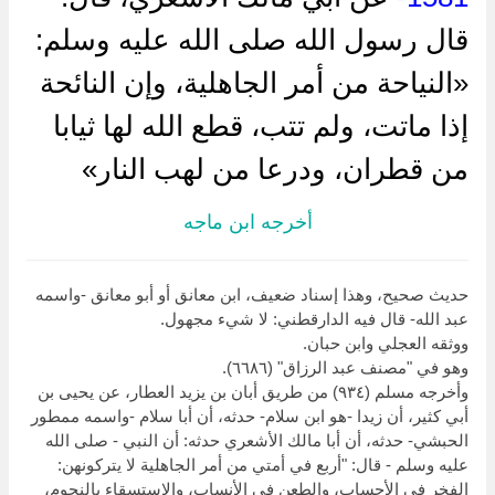
قال رسول الله صلى الله عليه وسلم:
«النياحة من أمر الجاهلية، وإن النائحة
إذا ماتت، ولم تتب، قطع الله لها ثيابا
من قطران، ودرعا من لهب النار»
أخرجه ابن ماجه
حديث صحيح، وهذا إسناد ضعيف، ابن معانق أو أبو معانق -واسمه
عبد الله- قال فيه الدارقطني: لا شيء مجهول.
ووثقه العجلي وابن حبان.
وهو في "مصنف عبد الرزاق" (٦٦٨٦).
وأخرجه مسلم (٩٣٤) من طريق أبان بن يزيد العطار، عن يحيى بن
أبي كثير، أن زيدا -هو ابن سلام- حدثه، أن أبا سلام -واسمه ممطور
الحبشي- حدثه، أن أبا مالك الأشعري حدثه: أن النبي - صلى الله
عليه وسلم - قال: "أربع في أمتي من أمر الجاهلية لا يتركونهن:
الفخر في الأحساب، والطعن في الأنساب، والاستسقاء بالنجوم،