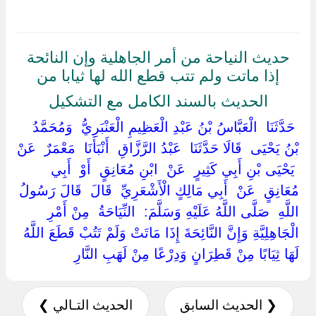
حديث النياحة من أمر الجاهلية وإن النائحة
إذا ماتت ولم تتب قطع الله لها ثيابا من
الحديث بالسند الكامل مع التشكيل
‏ ‏حَدَّثَنَا ‏ ‏الْعَبَّاسُ بْنُ عَبْدِ الْعَظِيمِ الْعَنْبَرِيُّ ‏ ‏وَمُحَمَّدُ
بْنُ يَحْيَى ‏ ‏قَالَا حَدَّثَنَا ‏ ‏عَبْدُ الرَّزَّاقِ ‏ ‏أَنْبَأَنَا ‏ ‏مَعْمَرٌ ‏ ‏عَنْ
‏ ‏يَحْيَى بْنِ أَبِي كَثِيرٍ ‏ ‏عَنْ ‏ ‏ابْنِ مُعَانِقٍ ‏ ‏أَوْ ‏ ‏أَبِي
مُعَانِقٍ ‏ ‏عَنْ ‏ ‏أَبِي مَالِكٍ الْأَشْعَرِيِّ ‏ ‏قَالَ ‏ ‏قَالَ رَسُولُ
اللَّهِ ‏ ‏صَلَّى اللَّهُ عَلَيْهِ وَسَلَّمَ: ‏ ‏النِّيَاحَةُ ‏ ‏مِنْ أَمْرِ
الْجَاهِلِيَّةِ وَإِنَّ النَّائِحَةَ إِذَا مَاتَتْ وَلَمْ تَتُبْ قَطَعَ اللَّهُ
لَهَا ثِيَابًا مِنْ قَطِرَانٍ وَدِرْعًا مِنْ لَهَبِ النَّارِ ‏
❮ الحديث السابق
الحديث التـالي ❯