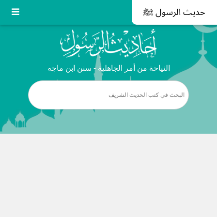
حديث الرسول ﷺ
النياحة من أمر الجاهلية - سنن ابن ماجه