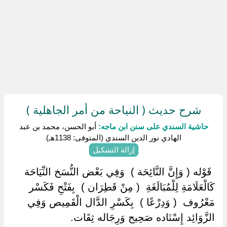
شرح حديث ( النياحة من أمر الجاهلية )
حاشية السندي على سنن ابن ماجه:
أبو الحسن، محمد بن عبد
الهادي نور الدين السندي (المتوفى: 1138هـ)
إزالة التشكيل
‏ ‏قَوْله ( وَإِنَّ النَّائِحَة ) ‏ ‏وَفِي بَعْض النُّسَخ النِّيَاحَة
كَالْعَلَامَةِ لِلْمُبَالَغَةِ ‏ ‏( مِنْ قَطِرَان ) ‏ ‏بِفَتْحِ فَكَسْر
مَعْرُوف ‏ ‏( وَدِرْعًا ) ‏ ‏بِكَسْرِ الدَّال الْقَمِيص وَفِي
الزَّوَائِد إِسْنَاده صَحِيح وَرِجَاله ثِقَات.