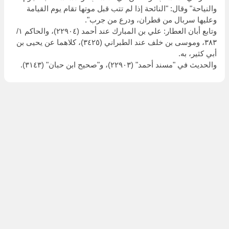
والنياحة" وقال: "النائحة إذا لم تتب قبل موتها تقام يوم القيامة
وعليها سربال من قطران، ودرع من جرب".
وتابع أبان العطار: علي بن المبارك عند أحمد (٢٢٩٠٤)، والحاكم ١/
٣٨٣، وموسى بن خلف عند الطبراني (٣٤٢٥)، كلاهما عن يحيى بن
أبي كثير، به.
والحديث في "مسند أحمد" (٢٢٩٠٣)، و"صحيح ابن حبان" (٣١٤٣).