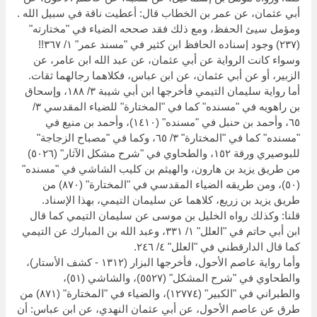
أبي عثمان، عن عمر بن الخطاب قال: أعطيت ناقة في سبيل الله .
ومؤمل سيئ الحفظ، ومع ذلك فقد صححه الضياء في "مختارته"
(٢٣٧) وجود إسناده الحافظ ابن كثير في "مسند عمر" ١/ ٣٦٧!!
وسواء كانت الرواية عن أبي عثمان، عن عبد الله ابن عامر، عن
الزبير، أو عن أبي عثمان، عن ابن عباس، فكلاهما رجالهما ثقات.
أما رواية سليمان التيمي فأخرجها ابن أبي شيبة ٣/ ١٨٨، وإسحاق
بن راهويه في "مسنده" كما في "المختارة" للضياء المقدسي ٣/
٦٥، وأحمد بن حنبل في "مسنده" (١٤١٠)، وأحمد بن منيع في
"مسنده" كما في "المختارة" ٣/ ٦٥، وكما في "مصباح الزجاجة"
للبوصيري ورقة ١٥٢، والطحاوي في "شرح مشكل الآثار" (٥٠٢٦)
من طريق يزيد بن هارون، والهيثم بن كليب الشاشي في "مسنده"
(٥٠)، ومن طريقه الضياء المقدسي في "المختارة" (٨٧٠) من
طريق يزيد بن زريع، كلاهما عن سليمان التيمي، بهذا الإسناد.
قلنا: وكذلك رواه الخليل بن موسى عن سليمان التيمي كما قال
ابن أبي حاتم في "العلل" ١/ ٣٣١، وعبد الله بن المبارك عن التيمي
كما قال الدارقطني في "العلل" ٤/ ٢٤٦.
وأما رواية عاصم الأحول، فأخرجها البزار (١٣١٢ - كشف الأستار)،
والطحاوي في "شرح المشكل" (٥٥٢٧)، والشاشي (٥١)،
والطبراني في "الكبير" (١٢٧٧٤)، والضياء في "المختارة" (٨٧١) من
طرق عن عاصم الأحول، عن أبي عثمان النهدي، عن ابن عباس: أن