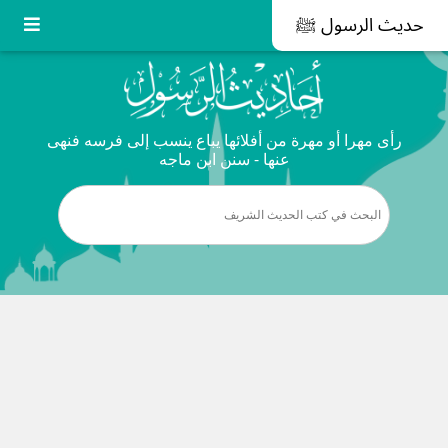
حديث الرسول ﷺ
رأى مهرا أو مهرة من أفلائها يباع ينسب إلى فرسه فنهى
عنها - سنن ابن ماجه