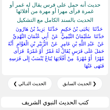
حديث أنه حمل على فرس يقال له غمر أو
غمرة فرأى مهرا أو مهرة من أفلائها
الحديث بالسند الكامل مع التشكيل
‏ ‏حَدَّثَنَا ‏ ‏يَحْيَى بْنُ حَكِيمٍ ‏ ‏حَدَّثَنَا ‏ ‏يَزِيدُ بْنُ هَارُونَ ‏
‏حَدَّثَنَا ‏ ‏سُلَيْمَانُ التَّيْمِيُّ ‏ ‏عَنْ ‏ ‏أَبِي عُثْمَانَ النَّهْدِيِّ ‏
‏عَنْ ‏ ‏عَبْدِ اللَّهِ بْنِ عَامِرٍ ‏ ‏عَنْ ‏ ‏الزُّبَيْرِ بْنِ الْعَوَّامِ ‏ ‏أَنَّهُ
حَمَلَ عَلَى فَرَسٍ يُقَالُ لَهُ غَمْرٌ ‏ ‏أَوْ غَمْرَةٌ ‏ ‏فَرَأَى
مُهْرًا ‏ ‏أَوْ مُهْرَةً ‏ ‏مِنْ أَفْلَائِهَا يُبَاعُ يُنْسَبُ إِلَى فَرَسِهِ ‏
‏فَنَهَى عَنْهَا ‏
❮ الحديث السابق
الحديث التـالي ❯
كتب الحديث النبوي الشريف