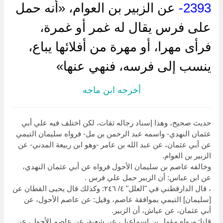
2393-
عن الزبير بن العوام، «أنه حمل
على فرس يقال له غمر أو غمرة،
فرأى مهرا، أو مهرة من أفلائها يباع،
ينسب إلى فرسه، فنهي عنها»
أخرجه ابن ماجه
حديث صحيح، وهذا إسناد رجاله ثقات، لكن اختلف فيه علي أبي
عثمان النهدي- واسمه عبد الرحمن بن مل- فرواه سليمان التيمي
عن أبي عثمان، عن عبد الله بن عامر -وهو ابن ربيعة المدني- عن
الزبير بن العوام.
وخالفه عاصم بن سليمان الأحول فرواه عن أبي عثمان النهدي،
عن ابن عباس: أن الزبير حمل علي فرس .
، قال الدارقطني في "العلل" ٤/ ٢٤٦: وكذلك قال يحيى القطان عن
[سليمان] التيمي بموافقة عاصم، وقيل: عن عاصم الأحول، عن
أبي عثمان، عن عياش، أن الزبير.
قلنا: ورواه مؤمل بن إسماعيل، عن شعبة، عن عاصم الأحول، عن