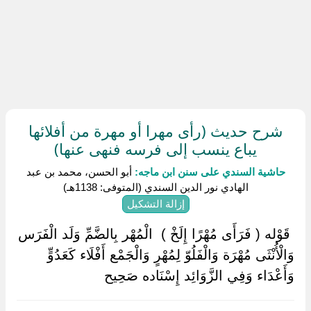
شرح حديث (رأى مهرا أو مهرة من أفلائها
يباع ينسب إلى فرسه فنهى عنها)
حاشية السندي على سنن ابن ماجه:
أبو الحسن، محمد بن عبد
الهادي نور الدين السندي (المتوفى: 1138هـ)
إزالة التشكيل
‏ ‏قَوْله ( فَرَأَى مُهْرًا إِلَخْ ) ‏ ‏الْمُهْر بِالضَّمِّ وَلَد الْفَرَس
وَالْأُنْثَى مُهْرَة وَالْفَلُوّ لِمُهْرٍ وَالْجَمْع أَفْلَاء كَعَدُوٍّ
وَأَعْدَاء وَفِي الزَّوَائِد إِسْنَاده صَحِيح ‏