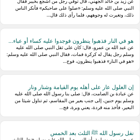
عن زيد بن خالد الجهني، قال توفي رجل من أشجع بخيبر فقال
النبي صلى الله عليه وسلم: «صلوا على صاحبكم» فأنكر الناس
ذلك، وتغيرت له وجوههم، فلما رأى ذلك قال...
هو في النار فذهبوا ينظرون فوجدوا عليه كساء أو عباء...
عن عبد الله بن عمرو، قال: كان على ثقل النبي صلى الله عليه
وسلم رجل يقال له كركرة فمات، فقال النبي صلى الله عليه وسلم:
«هو في النار» فذهبوا ينظرون، فوج...
إن الغلول عار على أهله يوم القيامة وشنار ونار
عن عبادة بن الصامت، قال: صلى بنا رسول الله صلى الله عليه
وسلم يوم حنين، إلى جنب بعير من المقاسم، ثم تناول شيئا من
البعير، فأخذ منه قردة، يعني وبرة، فج...
نفل رسول الله ﷺ الثلث بعد الخمس
عن حبيب بن مسلمة، أن النبي صلى الله عليه وسلم «نفل الثلث