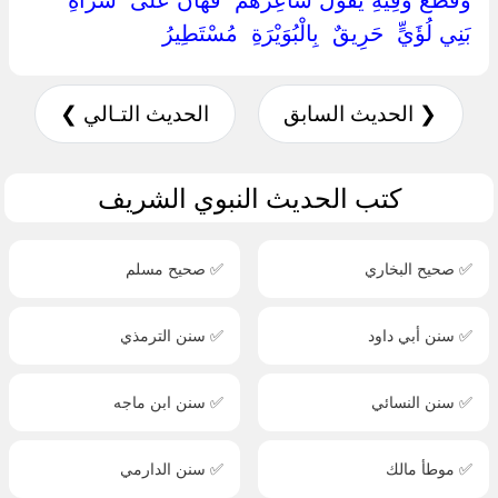
‏وَقَطَعَ وَفِيهِ يَقُولُ شَاعِرُهُمْ ‏ ‏فَهَانَ عَلَى ‏ ‏سَرَاةِ ‏
‏بَنِي لُؤَيٍّ ‏ ‏حَرِيقٌ ‏ ‏بِالْبُوَيْرَةِ ‏ ‏مُسْتَطِيرُ ‏
❮ الحديث السابق
الحديث التـالي ❯
كتب الحديث النبوي الشريف
✅ صحيح البخاري
✅ صحيح مسلم
✅ سنن أبي داود
✅ سنن الترمذي
✅ سنن النسائي
✅ سنن ابن ماجه
✅ موطأ مالك
✅ سنن الدارمي