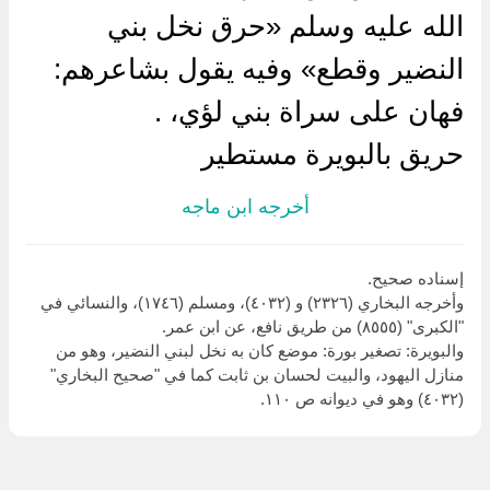
الله عليه وسلم «حرق نخل بني
النضير وقطع» وفيه يقول بشاعرهم:
فهان على سراة بني لؤي، .
حريق بالبويرة مستطير
أخرجه ابن ماجه
إسناده صحيح.
وأخرجه البخاري (٢٣٢٦) و (٤٠٣٢)، ومسلم (١٧٤٦)، والنسائي في
"الكبرى" (٨٥٥٥) من طريق نافع، عن ابن عمر.
والبويرة: تصغير بورة: موضع كان به نخل لبني النضير، وهو من
منازل اليهود، والبيت لحسان بن ثابت كما في "صحيح البخاري"
(٤٠٣٢) وهو في ديوانه ص ١١٠.