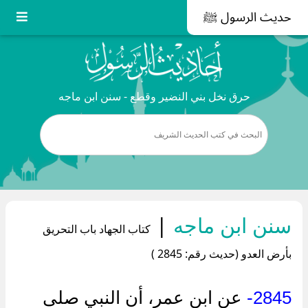
حديث الرسول ﷺ
حرق نخل بني النضير وقطع - سنن ابن ماجه
سنن ابن ماجه
|
كتاب الجهاد باب التحريق
بأرض العدو (حديث رقم: 2845 )
2845-
عن ابن عمر، أن النبي صلى