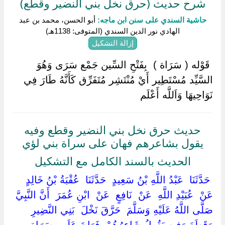
شرح حديث (حرق نخل بني النضير وقطع)
حاشية السندي على سنن ابن ماجه:
أبو الحسن، محمد بن عبد
الهادي نور الدين السندي (المتوفى: 1138هـ)
إزالة التشكيل
‏ ‏قَوْله ( سَرَاة ) ‏ ‏بِفَتْحِ السِّين جَمْع سَرَى وَهُوَ
السَّيِّد مُسْتَطِير أَيْ مُنْتَشِر مُتَفَرِّق كَأَنَّهُ طَارَ فِي
نَوَاحِيهَا وَاَللَّه أَعْلَم ‏
حديث حرق نخل بني النضير وقطع وفيه
يقول بشاعرهم فهان على سراة بني لؤي
الحديث بالسند الكامل مع التشكيل
‏ ‏حَدَّثَنَا ‏ ‏عَبْدُ اللَّهِ بْنُ سَعِيدٍ ‏ ‏حَدَّثَنَا ‏ ‏عُقْبَةُ بْنُ خَالِدٍ ‏
‏عَنْ ‏ ‏عُبَيْدِ اللَّهِ ‏ ‏عَنْ ‏ ‏نَافِعٍ ‏ ‏عَنْ ‏ ‏ابْنِ عُمَرَ ‏ ‏أَنَّ النَّبِيَّ ‏
‏صَلَّى اللَّهُ عَلَيْهِ وَسَلَّمَ ‏ ‏حَرَّقَ نَخْلَ ‏ ‏بَنِي النَّضِيرِ ‏