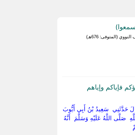
سمعوا)
وي (المتوفى: 676هـ)
كم فإياكم وإياهم
 ‏قَالَ حَدَّثَنِي ‏ ‏سَعِيدُ بْنُ أَبِي أَيُّوبَ
‏ ‏صَلَّى اللَّهُ عَلَيْهِ وَسَلَّمَ ‏ ‏أَنَّهُ
 ‏