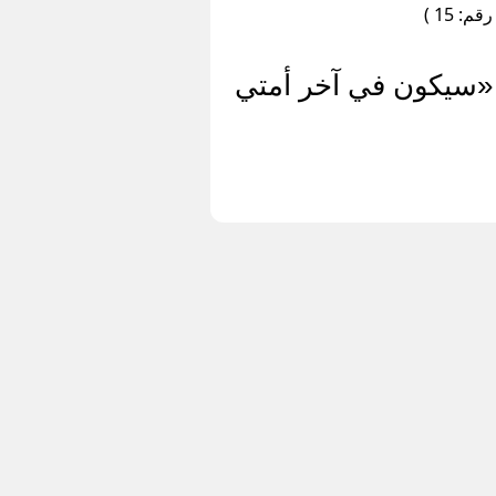
 15 )
 «سيكون في آخر أمتي