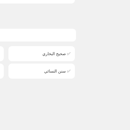
✅ صحيح البخاري
✅ سنن النسائي