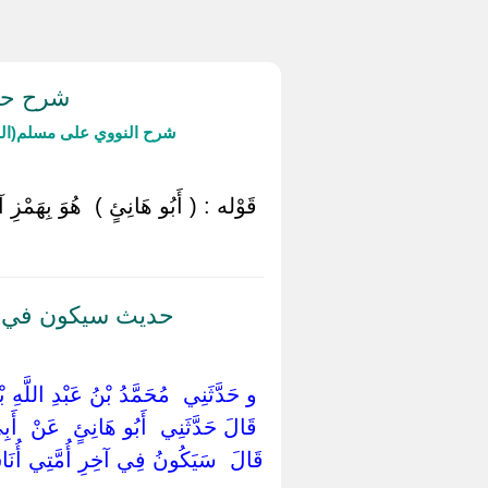
شرح حدي
شرح النووي على مسلم(ال
‏ ‏قَوْله : ( أَبُو هَانِئٍ ) ‏ ‏هُوَ بِهَمْزِ آ
حديث سيكون في آخر
‏ ‏و حَدَّثَنِي ‏ ‏مُحَمَّدُ بْنُ عَبْدِ اللَّهِ ب
‏ ‏قَالَ حَدَّثَنِي ‏ ‏أَبُو هَانِئٍ ‏ ‏عَنْ ‏ ‏أ
قَالَ ‏ ‏سَيَكُونُ فِي آخِرِ أُمَّتِي أُنَاسٌ ي