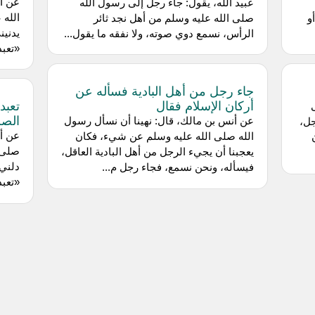
عن أب
عبيد الله، يقول: جاء رجل إلى رسول الله
الله 
و
صلى الله عليه وسلم من أهل نجد ثائر
يدنين
الرأس، نسمع دوي صوته، ولا نفقه ما يقول...
«تعبد
جاء رجل من أهل البادية فسأله عن
أركان الإسلام فقال
تعبد
الصل
عن أنس بن مالك، قال: نهينا أن نسأل رسول
جل،
عن أب
الله صلى الله عليه وسلم عن شيء، فكان
صلى ا
يعجبنا أن يجيء الرجل من أهل البادية العاقل،
دلني 
فيسأله، ونحن نسمع، فجاء رجل م...
«تعبد