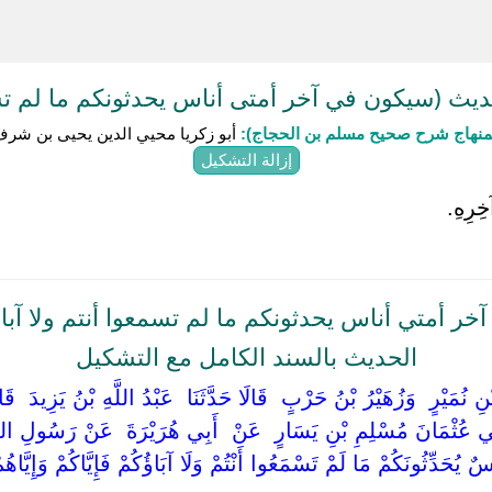
ث (سيكون في آخر أمتى أناس يحدثونكم ما لم ت
منهاج شرح صحيح مسلم بن الحجاج):
أبو زكريا محيي الدين يحيى بن شرف النو
إزالة التشكيل
خِرِهِ.
 أمتي أناس يحدثونكم ما لم تسمعوا أنتم ولا آباؤ
الحديث بالسند الكامل مع التشكيل
ْنِ نُمَيْرٍ ‏ ‏وَزُهَيْرُ بْنُ حَرْبٍ ‏ ‏قَالَا حَدَّثَنَا ‏ ‏عَبْدُ اللَّهِ بْنُ يَزِيدَ ‏
َبِي عُثْمَانَ مُسْلِمِ بْنِ يَسَارٍ ‏ ‏عَنْ ‏ ‏أَبِي هُرَيْرَةَ ‏ ‏عَنْ رَسُولِ اللَّهِ 
ُحَدِّثُونَكُمْ مَا لَمْ تَسْمَعُوا أَنْتُمْ وَلَا آبَاؤُكُمْ فَإِيَّاكُمْ وَإِيَّاهُمْ