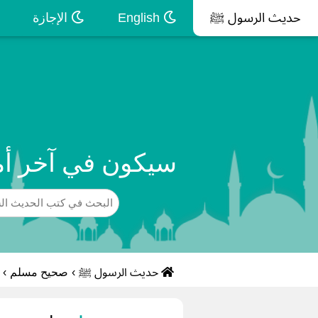
حديث الرسول ﷺ
English
الإجازة
سيكون في آخر أم
حديث الرسول ﷺ
›
صحيح مسلم
›