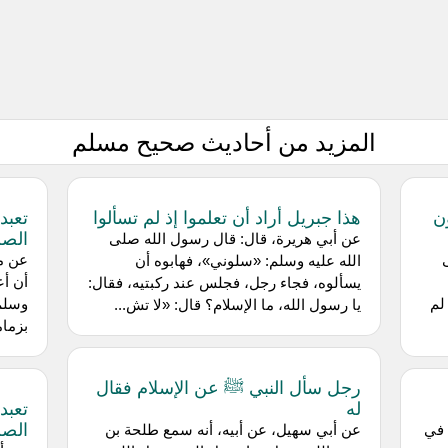
المزيد من أحاديث صحيح مسلم
ن
هذا جبريل أراد أن تعلموا إذ لم تسألوا
تعبد
الصل
عن أبي هريرة، قال: قال رسول الله صلى
عن م
الله عليه وسلم: «سلوني»، فهابوه أن
أن أع
يسألوه، فجاء رجل، فجلس عند ركبتيه، فقال:
لم
وسلم 
يا رسول الله، ما الإسلام؟ قال: «لا تش...
بزمام
رجل سأل النبي ﷺ عن الإسلام فقال
له
تعبد
الصلا
 في
عن أبي سهيل، عن أبيه، أنه سمع طلحة بن