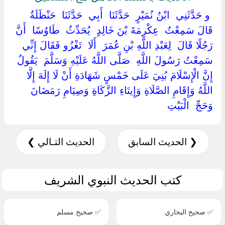
‏ ‏و حَدَّثَنِي ‏ ‏ابْنُ نُمَيْرٍ ‏ ‏حَدَّثَنَا ‏ ‏أَبِي ‏ ‏حَدَّثَنَا ‏ ‏حَنْظَلَةُ ‏
‏قَالَ سَمِعْتُ ‏ ‏عِكْرِمَةَ بْنَ خَالِدٍ ‏ ‏يُحَدِّثُ ‏ ‏طَاوُسًا ‏ ‏أَنَّ
رَجُلًا قَالَ ‏ ‏لِعَبْدِ اللَّهِ بْنِ عُمَرَ ‏ ‏أَلَا ‏ ‏تَغْزُو فَقَالَ إِنِّي
سَمِعْتُ رَسُولَ اللَّهِ ‏ ‏صَلَّى اللَّهُ عَلَيْهِ وَسَلَّمَ ‏ ‏يَقُولُ ‏
‏إِنَّ الْإِسْلَامَ بُنِيَ عَلَى خَمْسٍ شَهَادَةِ أَنْ لَا إِلَهَ إِلَّا
اللَّهُ وَإِقَامِ الصَّلَاةِ وَإِيتَاءِ الزَّكَاةِ وَصِيَامِ رَمَضَانَ
وَحَجِّ ‏ ‏الْبَيْتِ ‏
❮ الحديث السابق
الحديث التـالي ❯
كتب الحديث النبوي الشريف
✅ صحيح البخاري
✅ صحيح مسلم