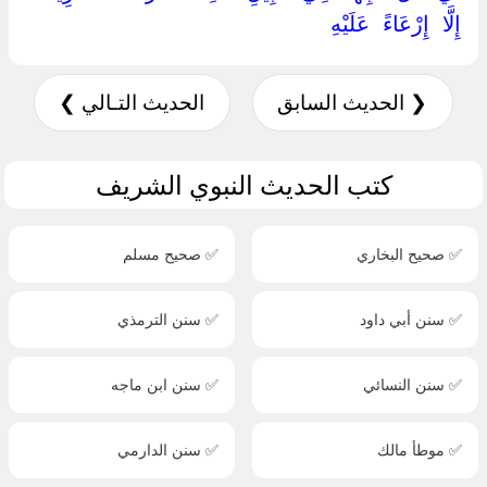
إِلَّا ‏ ‏إِرْعَاءً ‏ ‏عَلَيْهِ ‏
❮ الحديث السابق
الحديث التـالي ❯
كتب الحديث النبوي الشريف
✅ صحيح البخاري
✅ صحيح مسلم
✅ سنن أبي داود
✅ سنن الترمذي
✅ سنن النسائي
✅ سنن ابن ماجه
✅ موطأ مالك
✅ سنن الدارمي