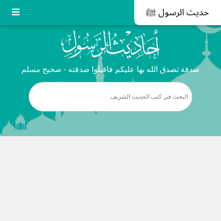
حديث الرسول ﷺ
صدقة تصدق الله بها عليكم فاقبلوا صدقته - صحيح مسلم