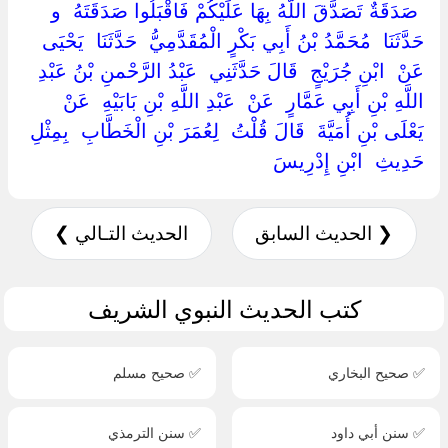
‏ ‏صَدَقَةٌ تَصَدَّقَ اللَّهُ بِهَا عَلَيْكُمْ فَاقْبَلُوا صَدَقَتَهُ ‏ ‏و
حَدَّثَنَا ‏ ‏مُحَمَّدُ بْنُ أَبِي بَكْرٍ الْمُقَدَّمِيُّ ‏ ‏حَدَّثَنَا ‏ ‏يَحْيَى ‏
‏عَنْ ‏ ‏ابْنِ جُرَيْجٍ ‏ ‏قَالَ حَدَّثَنِي ‏ ‏عَبْدُ الرَّحْمنِ بْنُ عَبْدِ
اللَّهِ بْنِ أَبِي عَمَّارٍ ‏ ‏عَنْ ‏ ‏عَبْدِ اللَّهِ بْنِ بَابَيْهِ ‏ ‏عَنْ ‏
‏يَعْلَى بْنِ أُمَيَّةَ ‏ ‏قَالَ قُلْتُ ‏ ‏لِعُمَرَ بْنِ الْخَطَّابِ ‏ ‏بِمِثْلِ
حَدِيثِ ‏ ‏ابْنِ إِدْرِيسَ ‏
❮ الحديث السابق
الحديث التـالي ❯
كتب الحديث النبوي الشريف
✅ صحيح البخاري
✅ صحيح مسلم
✅ سنن أبي داود
✅ سنن الترمذي