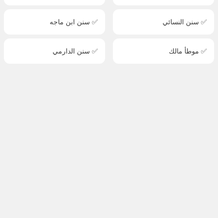
✅ سنن النسائي
✅ سنن ابن ماجه
✅ موطأ مالك
✅ سنن الدارمي