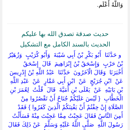
وَاللَّهُ أَعْلَم.
حديث صدقة تصدق الله بها عليكم
الحديث بالسند الكامل مع التشكيل
‏ ‏و حَدَّثَنَا ‏ ‏أَبُو بَكْرِ بْنُ أَبِي شَيْبَةَ ‏ ‏وَأَبُو كُرَيْبٍ ‏ ‏وَزُهَيْرُ
بْنُ حَرْبٍ ‏ ‏وَإِسْحَقُ بْنُ إِبْرَاهِيمَ ‏ ‏قَالَ ‏ ‏إِسْحَقُ ‏
‏أَخْبَرَنَا ‏ ‏وَقَالَ الْآخَرُونَ ‏ ‏حَدَّثَنَا ‏ ‏عَبْدُ اللَّهِ بْنُ إِدْرِيسَ ‏
‏عَنْ ‏ ‏ابْنِ جُرَيْجٍ ‏ ‏عَنْ ‏ ‏ابْنِ أَبِي عَمَّارٍ ‏ ‏عَنْ ‏ ‏عَبْدِ اللَّهِ
بْنِ بَابَيْهِ ‏ ‏عَنْ ‏ ‏يَعْلَى بْنِ أُمَيَّةَ ‏ ‏قَالَ ‏ ‏قُلْتُ ‏ ‏لِعُمَرَ بْنِ
الْخَطَّابِ ‏ { ‏لَيْسَ عَلَيْكُمْ جُنَاحٌ أَنْ تَقْصُرُوا مِنْ
الصَّلَاةِ إِنْ خِفْتُمْ أَنْ يَفْتِنَكُمْ الَّذِينَ كَفَرُوا ‏} ‏فَقَدْ
أَمِنَ النَّاسُ فَقَالَ عَجِبْتُ مِمَّا عَجِبْتَ مِنْهُ فَسَأَلْتُ
رَسُولَ اللَّهِ ‏ ‏صَلَّى اللَّهُ عَلَيْهِ وَسَلَّمَ ‏ ‏عَنْ ذَلِكَ فَقَالَ