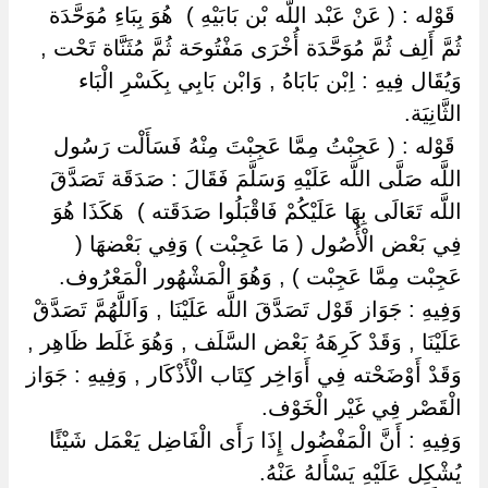
‏ ‏قَوْله : ( عَنْ عَبْد اللَّه بْن بَابَيْهِ ) ‏ ‏هُوَ بِبَاءِ مُوَحَّدَة
ثُمَّ أَلِف ثُمَّ مُوَحَّدَة أُخْرَى مَفْتُوحَة ثُمَّ مُثَنَّاة تَحْت ,
وَيُقَال فِيهِ : اِبْن بَابَاهُ , وَابْن بَابِي بِكَسْرِ الْبَاء
الثَّانِيَة.
‏ ‏قَوْله : ( عَجِبْتُ مِمَّا عَجِبْتَ مِنْهُ فَسَأَلْت رَسُول
اللَّه صَلَّى اللَّه عَلَيْهِ وَسَلَّمَ فَقَالَ : صَدَقَة تَصَدَّقَ
اللَّه تَعَالَى بِهَا عَلَيْكُمْ فَاقْبَلُوا صَدَقَته ) ‏ ‏هَكَذَا هُوَ
فِي بَعْض الْأُصُول ( مَا عَجِبْت ) وَفِي بَعْضهَا (
عَجِبْت مِمَّا عَجِبْت ) , وَهُوَ الْمَشْهُور الْمَعْرُوف.
وَفِيهِ : جَوَاز قَوْل تَصَدَّقَ اللَّه عَلَيْنَا , وَاَللَّهُمَّ تَصَدَّقْ
عَلَيْنَا , وَقَدْ كَرِهَهُ بَعْض السَّلَف , وَهُوَ غَلَط ظَاهِر ,
وَقَدْ أَوْضَحْته فِي أَوَاخِر كِتَاب الْأَذْكَار , وَفِيهِ : جَوَاز
الْقَصْر فِي غَيْر الْخَوْف.
وَفِيهِ : أَنَّ الْمَفْضُول إِذَا رَأَى الْفَاضِل يَعْمَل شَيْئًا
يُشْكِل عَلَيْهِ يَسْأَلهُ عَنْهُ.