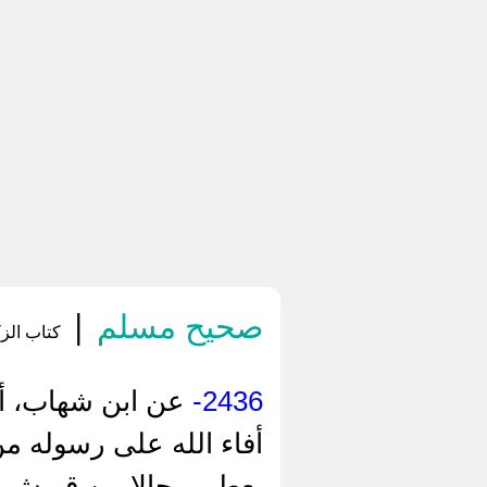
صحيح مسلم
|
كتاب الزك
2436-
عن ابن شهاب، أخب
أفاء الله على رسوله م
يعطي رجالا من قريش، ال