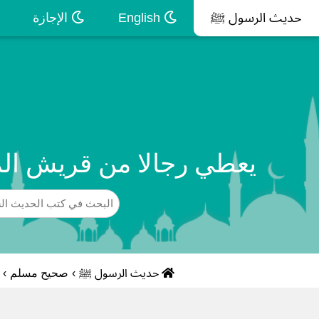
حديث الرسول ﷺ
English
الإجازة
يعطي رجالا من قريش الما
حديث الرسول ﷺ
›
صحيح مسلم
›