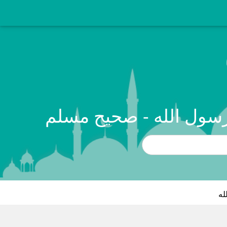
لرسول الله - صحيح مسلم
له