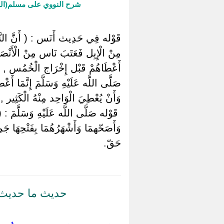
شرح النووي على مسلم(ال
قَوْله فِي حَدِيث أَنَس : ( أَنَّ النَّبِي
مِنْ الْإِبِل فَعَتَبَ نَاس مِنْ الْأَنْص
أَعْطَاهُمْ قَبْل إِخْرَاج الْخُمُس , وَ
صَلَّى اللَّه عَلَيْهِ وَسَلَّمَ إِنَّمَا 
وَأَنْ يُعْطِيَ الْوَاحِد مِنْهُ الْكَثِير ,
‏ ‏قَوْله صَلَّى اللَّه عَلَيْهِ وَسَلَّمَ : 
وَأَصَحّهمَا وَأَشْهَرُهُمَا بِفَتْحِهَا جَمِيع
حَقّ.
حديث ما حديث بل