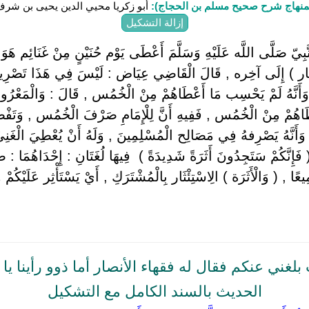
منهاج شرح صحيح مسلم بن الحجاج):
أبو زكريا محيي الدين يحيى بن شرف النو
إزالة التشكيل
ّ صَلَّى اللَّه عَلَيْهِ وَسَلَّمَ أَعْطَى يَوْم حُنَيْنٍ مِنْ غَنَائِم هَوَ
َار ) إِلَى آخِره , قَالَ الْقَاضِي عِيَاض : لَيْسَ فِي هَذَا تَصْرِيح بِأَ
أَنَّهُ لَمْ يَحْسِب مَا أَعْطَاهُمْ مِنْ الْخُمُس , قَالَ : وَالْمَعْرُو
أَعْطَاهُمْ مِنْ الْخُمُس , فَفِيهِ أَنَّ لِلْإِمَامِ صَرْفَ الْخُمُس , وَتَف
 وَأَنَّهُ يَصْرِفهُ فِي مَصَالِح الْمُسْلِمِينَ , وَلَهُ أَنْ يُعْطِيَ الْغَنِيّ
( فَإِنَّكُمْ سَتَجِدُونَ أَثَرَةً شَدِيدَةً ) ‏ ‏فِيهَا لُغَتَانِ : إِحْدَاهُمَا :
ًا , ( وَالْأَثَرَة ) الِاسْتِئْثَار بِالْمُشْتَرَكِ , أَيْ يَسْتَأْثِر عَلَيْكُمْ وَ
غني عنكم فقال له فقهاء الأنصار أما ذوو رأينا يا
الحديث بالسند الكامل مع التشكيل