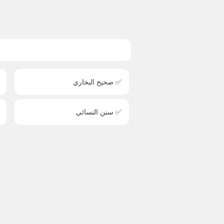
✅ صحيح البخاري
✅ سنن النسائي