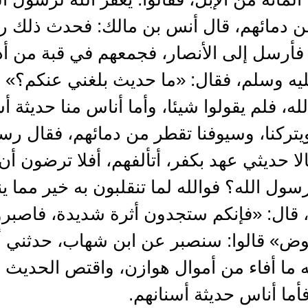
من دمائهم، قال أنس بن مالك: فحدث ذلك ر
فأرسل إلى الأنصار، فجمعهم في قبة من أدم
ه وسلم، فقال: «ما حديث بلغني عنكم؟» فق
لله، فلم يقولوا شيئا، وأما أناس منا حديثة أس
تركنا، وسيوفنا تقطر من دمائهم، فقال رسو
حديثي عهد بكفر، أتألفهم، أفلا ترضون أن 
ل الله؟ فوالله لما تنقلبون به خير مما ينق
، قال: «فإنكم ستجدون أثرة شديدة، فاصبروا
ض» قالوا: سنصبر عن ابن شهاب، حدثني أن
ه ما أفاء من أموال هوازن، واقتص الحديث بم
أما أناس حديثة أسنانهم.