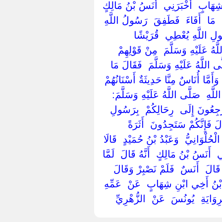
نِ شِهَابٍ ‏ ‏أَخْبَرَنِي ‏ ‏أَنَسُ بْنُ مَالِكٍ
‏ ‏مَا ‏ ‏أَفَاءَ ‏ ‏فَطَفِقَ ‏ ‏رَسُولُ اللَّهِ
ُولِ اللَّهِ يُعْطِي ‏ ‏قُرَيْشًا ‏
هُ عَلَيْهِ وَسَلَّمَ ‏ ‏مِنْ قَوْلِهِمْ
َّى اللَّهُ عَلَيْهِ وَسَلَّمَ ‏ ‏فَقَالَ مَا
وَأَمَّا أُنَاسٌ مِنَّا حَدِيثَةٌ أَسْنَانُهُمْ
َهِ ‏ ‏صَلَّى اللَّهُ عَلَيْهِ وَسَلَّمَ: ‏
رْجِعُونَ إِلَى ‏ ‏رِحَالِكُمْ ‏ ‏بِرَسُولِ
لَ فَإِنَّكُمْ سَتَجِدُونَ ‏ ‏أَثَرَةً ‏
لْوَانِيُّ ‏ ‏وَعَبْدُ بْنُ حُمَيْدٍ ‏ ‏قَالَا
‏ ‏أَنَسُ بْنُ مَالِكٍ ‏ ‏أَنَّهُ قَالَ ‏ ‏لَمَّا
َ قَالَ ‏ ‏أَنَسٌ ‏ ‏فَلَمْ نَصْبِرْ وَقَالَ
‏ ‏ابْنُ أَخِي ابْنِ شِهَابٍ ‏ ‏عَنْ ‏ ‏عَمِّهِ
وَايَةِ ‏ ‏يُونُسَ ‏ ‏عَنْ ‏ ‏الزُّهْرِيِّ ‏