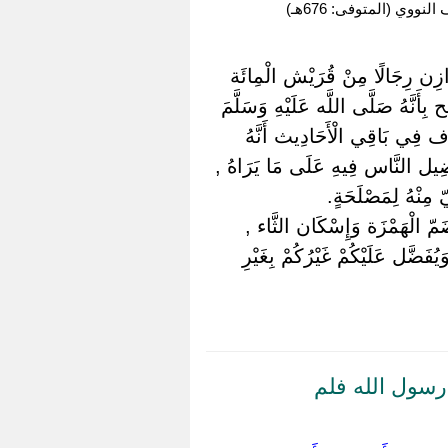
وي (المتوفى: 676هـ)
ازِن رِجَالًا مِنْ قُرَيْش الْمِائَة
نَّهُ صَلَّى اللَّه عَلَيْهِ وَسَلَّمَ
ف فِي بَاقِي الْأَحَادِيث أَنَّهُ
ْضِيل النَّاس فِيهِ عَلَى مَا يَرَاهُ ,
 مِنْهُ لِمَصْلَحَةٍ.
 ضَمّ الْهَمْزَة وَإِسْكَان الثَّاء ,
يُفَضَّل عَلَيْكُمْ غَيْرُكُمْ بِغَيْرِ
 رسول الله فلم