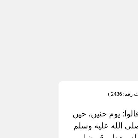
: 2436 )
لوا: يوم حنين، حين
لى الله عليه وسلم
لله، يعطي قريشا