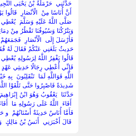
‏ ‏حَدَّثَنِي ‏ ‏حَرْمَلَةُ بْنُ يَحْيَى التُّجِي
‏ ‏أَنَّ أُنَاسًا مِنْ ‏ ‏الْأنْصَارِ ‏ ‏قَالُوا ي
‏ ‏صَلَّى اللَّهُ عَلَيْهِ وَسَلَّمَ ‏ ‏يُعْطِي 
‏وَيَتْرُكُنَا وَسُيُوفُنَا تَقْطُرُ مِنْ دِمَا
فَأَرْسَلَ إِلَى ‏ ‏الْأَنْصَارِ ‏ ‏فَجَمَعَهُمْ 
حَدِيثٌ بَلَغَنِي عَنْكُمْ فَقَالَ لَهُ فُقَهَاءُ
قَالُوا يَغْفِرُ اللَّهُ لِرَسُولِهِ يُعْطِي ‏ 
‏فَإِنِّي أُعْطِي رِجَالًا حَدِيثِي عَهْدٍ بِكُف
اللَّهِ فَوَاللَّهِ لَمَا ‏ ‏تَنْقَلِبُونَ ‏ ‏بِهِ
‏شَدِيدَةً فَاصْبِرُوا حَتَّى تَلْقَوْا اللَّهَ
حَدَّثَنَا ‏ ‏يَعْقُوبُ وَهُوَ ابْنُ إِبْرَاهِيمَ 
‏ ‏أَفَاءَ ‏ ‏اللَّهُ عَلَى رَسُولِهِ مَا ‏ ‏أَفَ
فَأَمَّا أُنَاسٌ حَدِيثَةٌ أَسْنَانُهُمْ ‏ ‏و حَد
‏ ‏قَالَ أَخْبَرَنِي ‏ ‏أَنَسُ بْنُ مَالِكٍ ‏ ‏وَ