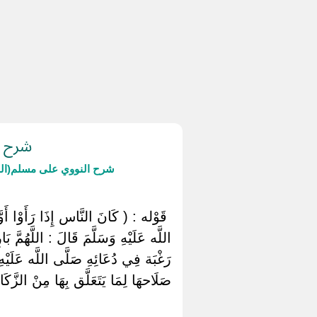
شرح حد
شرح النووي على مسلم(ال
‏ ‏قَوْله : ( كَانَ النَّاس إِذَا رَأَوْا أ
اللَّه عَلَيْهِ وَسَلَّمَ قَالَ : اللَّهُمَّ ب
رَغْبَة فِي دُعَائِهِ صَلَّى اللَّه عَلَيْهِ و
صَلَاحهَا لِمَا يَتَعَلَّق بِهَا مِنْ الزَّك