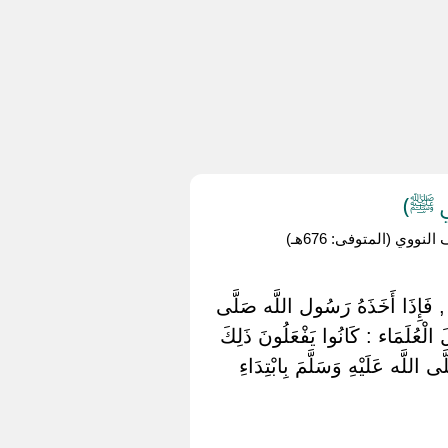
بي ﷺ)
وي (المتوفى: 676هـ)
َ , فَإِذَا أَخَذَهُ رَسُول اللَّه صَلَّى
َ الْعُلَمَاء : كَانُوا يَفْعَلُونَ ذَلِكَ
 اللَّه عَلَيْهِ وَسَلَّمَ بِابْتِدَاءِ