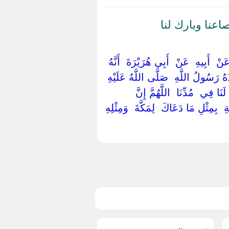
اعنا وبارك لنا
‏ ‏أَبِيهِ ‏ ‏عَنْ ‏ ‏أَبِي هُرَيْرَةَ ‏ ‏أَنَّهُ
ذَهُ رَسُولُ اللَّهِ ‏ ‏صَلَّى اللَّهُ عَلَيْهِ
ا فِي ‏ ‏مُدِّنَا ‏ ‏اللَّهُمَّ إِنَّ ‏
 ‏ ‏بِمِثْلِ مَا دَعَاكَ ‏ ‏لِمَكَّةَ ‏ ‏وَمِثْلِهِ