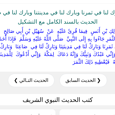
 لنا في ثمرنا وبارك لنا في مدينتنا وبارك لنا في ص
الحديث بالسند الكامل مع التشكيل
‏مَالِكِ بْنِ أَنَسٍ ‏ ‏فِيمَا قُرِئَ عَلَيْهِ ‏ ‏عَنْ ‏ ‏سُهَيْلِ بْنِ أَبِي صَالِحٍ ‏ ‏عَنْ 
َّمَرِ جَاءُوا بِهِ إِلَى النَّبِيِّ ‏ ‏صَلَّى اللَّهُ عَلَيْهِ وَسَلَّمَ ‏ ‏فَإِذَا أَخَ
ثَمَرِنَا وَبَارِكْ لَنَا فِي مَدِينَتِنَا وَبَارِكْ لَنَا فِي ‏ ‏صَاعِنَا ‏ ‏وَبَارِكْ لَنَ
إِنِّي عَبْدُكَ وَنَبِيُّكَ وَإِنَّهُ دَعَاكَ ‏ ‏لِمَكَّةَ ‏ ‏وَإِنِّي أَدْعُوكَ ‏ ‏لِلْمَدِينَةِ
‏ ‏فَيُعْطِيهِ ذَلِكَ الثَّمَرَ ‏
❮ الحديث السابق
الحديث التـالي ❯
كتب الحديث النبوي الشريف