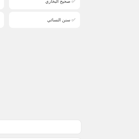
✅ صحيح البخاري
✅ سنن النسائي