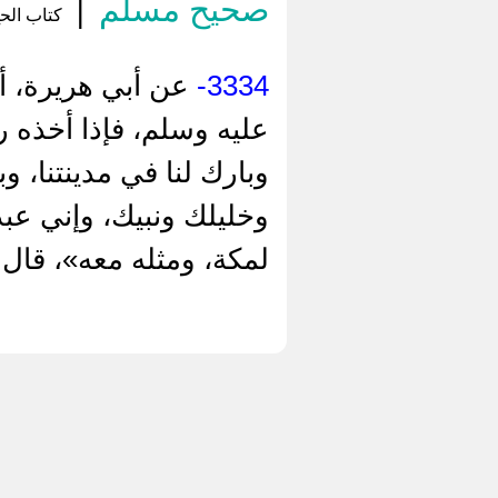
صحيح مسلم
|
كتاب الحج باب
3334-
عن أبي هريرة، أنه
عليه وسلم، فإذا أخذه ر
وبارك لنا في مدينتنا، و
وخليلك ونبيك، وإني عبد
لمكة، ومثله معه»، قال: