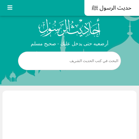
حديث الرسول ﷺ
أرضعيه حتى يدخل عليك - صحيح مسلم