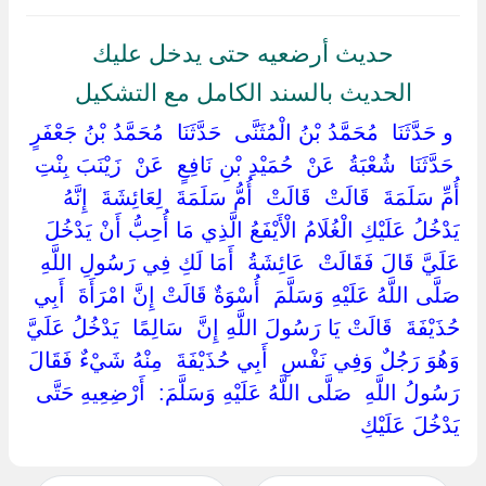
حديث أرضعيه حتى يدخل عليك
الحديث بالسند الكامل مع التشكيل
‏ ‏و حَدَّثَنَا ‏ ‏مُحَمَّدُ بْنُ الْمُثَنَّى ‏ ‏حَدَّثَنَا ‏ ‏مُحَمَّدُ بْنُ جَعْفَرٍ
‏ ‏حَدَّثَنَا ‏ ‏شُعْبَةُ ‏ ‏عَنْ ‏ ‏حُمَيْدِ بْنِ نَافِعٍ ‏ ‏عَنْ ‏ ‏زَيْنَبَ بِنْتِ
أُمِّ سَلَمَةَ ‏ ‏قَالَتْ ‏ ‏قَالَتْ ‏ ‏أُمُّ سَلَمَةَ ‏ ‏لِعَائِشَةَ ‏ ‏إِنَّهُ
يَدْخُلُ عَلَيْكِ الْغُلَامُ الْأَيْفَعُ الَّذِي مَا أُحِبُّ أَنْ يَدْخُلَ
عَلَيَّ قَالَ فَقَالَتْ ‏ ‏عَائِشَةُ ‏ ‏أَمَا لَكِ فِي رَسُولِ اللَّهِ ‏
‏صَلَّى اللَّهُ عَلَيْهِ وَسَلَّمَ ‏ ‏أُسْوَةٌ قَالَتْ إِنَّ امْرَأَةَ ‏ ‏أَبِي
حُذَيْفَةَ ‏ ‏قَالَتْ يَا رَسُولَ اللَّهِ إِنَّ ‏ ‏سَالِمًا ‏ ‏يَدْخُلُ عَلَيَّ
وَهُوَ رَجُلٌ وَفِي نَفْسِ ‏ ‏أَبِي حُذَيْفَةَ ‏ ‏مِنْهُ شَيْءٌ فَقَالَ
رَسُولُ اللَّهِ ‏ ‏صَلَّى اللَّهُ عَلَيْهِ وَسَلَّمَ: ‏ ‏أَرْضِعِيهِ حَتَّى
يَدْخُلَ عَلَيْكِ ‏