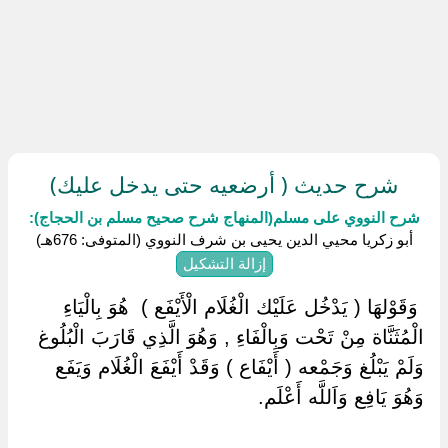
شرح حديث ( أرضعيه حتى يدخل عليك)
شرح النووي على مسلم(المنهاج شرح صحيح مسلم بن الحجاج):
أبو زكريا محيي الدين يحيى بن شرف النووي (المتوفى: 676هـ)
إزالة التشكيل
‏ ‏وَقَوْلهَا ( يَدْخُل عَلَيْك الْغُلَام الْأَيْفَع ) ‏ ‏هُوَ بِالْيَاءِ
الْمُثَنَّاة مِنْ تَحْت وَبِالْفَاءِ , وَهُوَ الَّذِي قَارَبَ الْبُلُوغ
وَلَمْ يَبْلُغ وَجَمْعه ( أَيْفَاع ) وَقَدْ أَيْفَعَ الْغُلَام وَيَفَع
وَهُوَ يَافِع وَاَللَّه أَعْلَم.