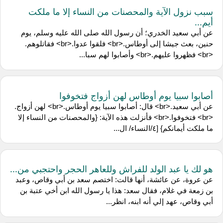
سبب نزول الآية والمحصنات من النساء إلا ما ملكت
أيم...
عن أبي سعيد الخدري؛ أن رسول الله صلى الله عليه وسلم، يوم
حنين، بعث جيشا إلى أوطاس.<br> فلقوا عدوا.<br> فقاتلوهم.
<br> فظهروا عليهم.<br> وأصابوا لهم سبا...
أصابوا سبيا يوم أوطاس لهن أزواج فتخوفوا
عن أبي سعيد.<br> قال: أصابوا سبيا يوم أوطاس.<br> لهن أزواج.
<br> فتخوفوا.<br> فأنزلت هذه الآية: {والمحصنات من النساء إلا
ما ملكت أيمانكم} [٤/النساء/ ال...
هو لك يا عبد الولد للفراش وللعاهر الحجر واحتجبي من...
عن عروة، عن عائشة، أنها قالت: اختصم سعد بن أبي وقاص، وعبد
بن زمعة في غلام، فقال سعد: هذا يا رسول الله ابن أخي عتبة بن
أبي وقاص، عهد إلي أنه ابنه، انظر...