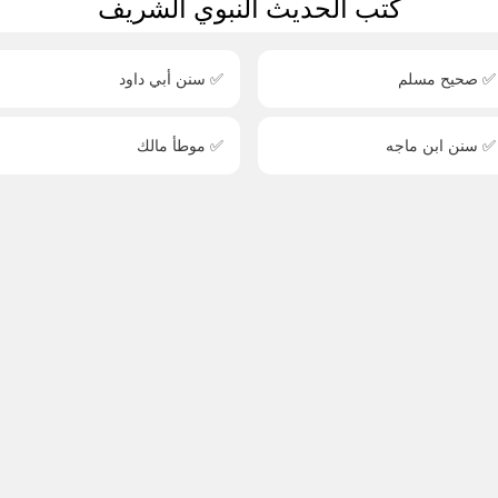
كتب الحديث النبوي الشريف
✅ صحيح مسلم
✅ سنن أبي داود
✅ سنن ابن ماجه
✅ موطأ مالك