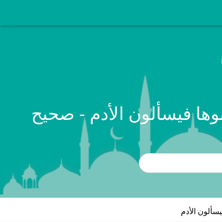
وها فيسألون الأدم - صحيح
يسألون الأدم