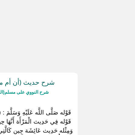
شرح حديث (أن أم مال
شرح النووي على مسلم(ال
‏ ‏قَوْله صَلَّى اللَّه عَلَيْهِ وَسَلَّمَ : (
‏ ‏قَوْله فِي حَدِيث الْمَرْأَة أَنَّهَا
وَمِثْله حَدِيث عَائِشَة حِين كَالَّتِي ا ل