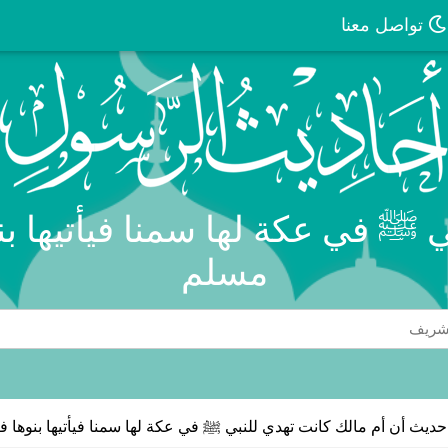
تواصل معنا
ي ﷺ في عكة لها سمنا فيأتيها بن
مسلم
حديث أن أم مالك كانت تهدي للنبي ﷺ في عكة لها سمنا فيأتيها بنوها ف