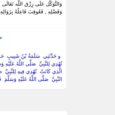
وَالتَّوَكُّل عَلَى رِزْق اللَّه تَعَالَى , و
وَفَضْلِهِ , فَعُوقِبَ فَاعِلُهُ بِزَوَالِهِ.
حد
‏ ‏و حَدَّثَنِي ‏ ‏سَلَمَةُ بْنُ شَبِيبٍ ‏ ‏حَدَّثَن
‏تُهْدِي لِلنَّبِيِّ ‏ ‏صَلَّى اللَّهُ عَلَيْهِ وَ
الَّذِي كَانَتْ ‏ ‏تُهْدِي فِيهِ لِلنَّبِيِّ ‏ ‏ص
النَّبِيَّ ‏ ‏صَلَّى اللَّهُ عَلَيْهِ وَسَلَّمَ ‏ 