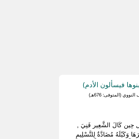
وها فيسألون الأدم)
وي (المتوفى: 676هـ)
ُل حِين كَالَ الشَّعِير فَنِيَ ,
وَكَيْلَهُ مُضَادَّةٌ لِلتَّسْلِيمِ