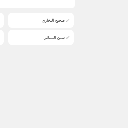
✅ صحيح البخاري
✅ سنن النسائي