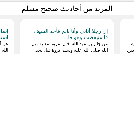
المزيد من أحاديث صحيح مسلم
إن رجلا أتاني وأنا نائم فأخذ السيف
إنما
فاستيقظت وهو قا...
استو
ه
عن جابر بن عبد الله، قال: غزونا مع رسول
عن أب
ر،
الله صلى الله عليه وسلم غزوة قبل نجد،
الله 
،
فأدركنا رسول الله صلى الله عليه وسلم في
رجل ا
واد كثير العضاه، فنزل رسول الله...
يقعن 
إن مثل ما بعثني الله به عز وجل من
مثلي
الهدى والعلم كم...
عن هم
عن أبي موسى، عن النبي صلى الله عليه
هريرة
ة
وسلم قال: «إن مثل ما بعثني الله به عز وجل
فذكر 
من الهدى، والعلم كمثل غيث أصاب أرضا،
الله 
فكانت منها طائفة طيبة، قبلت الماء ف...