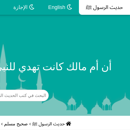
حديث الرسول ﷺ
English
الإجازة
أن أم مالك كانت تهدي للنب
حديث الرسول ﷺ
›
صحيح مسلم
›