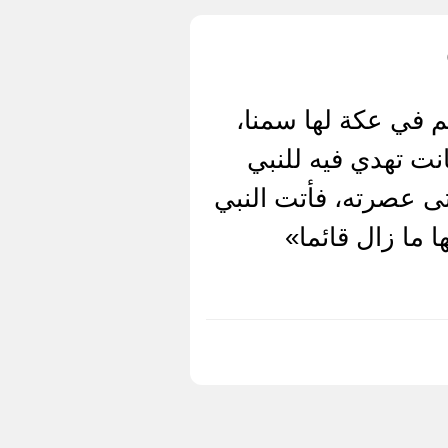
م في عكة لها سمنا،
نت تهدي فيه للنبي
حتى عصرته، فأتت النبي
 ما زال قائما»