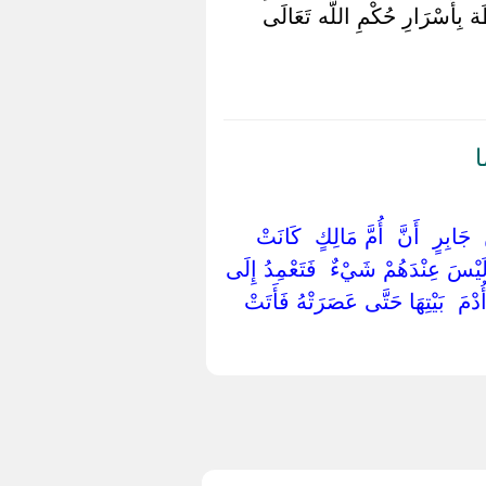
طَة بِأَسْرَارِ حُكْمِ اللَّه تَعَالَى
ا
جَابِرٍ ‏ ‏أَنَّ ‏ ‏أُمَّ مَالِكٍ ‏ ‏كَانَتْ ‏
‏ ‏وَلَيْسَ عِنْدَهُمْ شَيْءٌ ‏ ‏فَتَعْمِدُ إِلَى
دْمَ ‏ ‏بَيْتِهَا حَتَّى عَصَرَتْهُ فَأَتَتْ