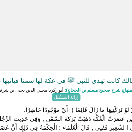
ك كانت تهدي للنبي ﷺ في عكة لها سمنا فيأتيها بن
منهاج شرح صحيح مسلم بن الحجاج):
أبو زكريا محيي الدين يحيى بن شرف النو
إزالة التشكيل
 لَوْ تَرَكْتِيهَا مَا زَالَ قَائِمًا ) ‏ ‏أَيْ مَوْجُودًا حَاضِرًا.
 حِين عَصَرَتْ الْعُكَّة ذَهَبَتْ بَرَكَة السَّمْن , وَفِي حَدِيث الرَّج
شَّعِير فَفَنِيَ , قَالَ الْعُلَمَاء : الْحِكْمَةُ فِي ذَلِكَ أَنَّ عَصْرَهَا 