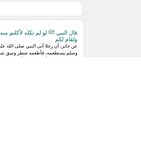
قال النبي ﷺ لو لم تكله لأكلتم منه
ولقام لكم
عن جابر، أن رجلا أتى النبي صلى الله علي
وسلم يستطعمه، فأطعمه شطر وسق شعي
فما زال الرجل يأكل منه وامرأته وضيفهما
حتى كاله، فأتى النبي صلى الله عليه...
يوشك يا معاذ إن طالت بك حياة أن
ترى ما هاهنا قد مل...
عن معاذ بن جبل أخبره، قال: خرجنا مع
رسول الله صلى الله عليه وسلم عام غزو
تبوك، فكان يجمع الصلاة، فصلى الظهر
والعصر جميعا، والمغرب والعشاء جميعا،
حتى...