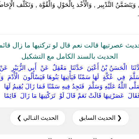
َيَتَضَمَّنُ التَّدْبِير , وَالْأَخْذ بِالْحَوْلِ وَالْقُوَّة , وَتَكَلُّف الْإِحَا
يث عصرتيها قالت نعم قال لو تركتيها ما زال قائم
الحديث بالسند الكامل مع التشكيل
َا ‏ ‏الْحَسَنُ بْنُ أَعْيَنَ ‏ ‏حَدَّثَنَا ‏ ‏مَعْقِلٌ ‏ ‏عَنْ ‏ ‏أَبِي الزُّبَيْرِ ‏ ‏عَنْ ‏ ‏
سَلَّمَ ‏ ‏فِي ‏ ‏عُكَّةٍ ‏ ‏لَهَا سَمْنًا فَيَأْتِيهَا بَنُوهَا فَيَسْأَلُونَ ‏ ‏الْأُدْمَ 
َلَّى اللَّهُ عَلَيْهِ وَسَلَّمَ ‏ ‏فَتَجِدُ فِيهِ سَمْنًا فَمَا زَالَ يُقِيمُ لَهَا ‏ ‏أُ
‏فَقَالَ ‏ ‏عَصَرْتِيهَا قَالَتْ نَعَمْ قَالَ لَوْ ‏ ‏تَرَكْتِيهَا مَا زَالَ ‏ ‏قَائِمًا ‏
❮ الحديث السابق
الحديث التـالي ❯