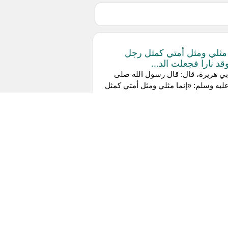
 مثلي ومثل أمتي كمثل رجل
قد نارا فجعلت الد...
ي هريرة، قال: قال رسول الله صلى
عليه وسلم: «إنما مثلي ومثل أمتي كمثل
ستوقد نارا، فجعلت الدواب والفراش
فيه، فأنا آخذ بحجزكم وأنتم...
 كمثل رجل استوقد نارا
ام بن منبه، قال: هذا ما حدثنا أبو
، عن رسول الله صلى الله عليه وسلم
أحاديث منها، وقال رسول الله صلى
عليه وسلم: «مثلي كمثل رجل استو...