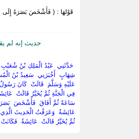
‏ ‏قَوْلهَا : ( فَأَشْخَصَ بَصَرَهُ إِلَى ا
حديث إنه لم يق
‏ ‏حَدَّثَنِي ‏ ‏عَبْدُ الْمَلِكِ بْنُ شُعَيْبِ ب
شِهَابٍ ‏ ‏أَخْبَرَنِي ‏ ‏سَعِيدُ بْنُ الْمُسَيّ
عَلَيْهِ وَسَلَّمَ ‏ ‏قَالَتْ ‏ ‏كَانَ رَسُولُ 
فِي الْجَنَّةِ ثُمَّ يُخَيَّرُ قَالَتْ ‏ ‏عَائِ
سَاعَةً ثُمَّ أَفَاقَ ‏ ‏فَأَشْخَصَ ‏ ‏بَصَرَه
‏عَائِشَةُ ‏ ‏وَعَرَفْتُ الْحَدِيثَ الَّذِي كَ
ثُمَّ يُخَيَّرُ قَالَتْ ‏ ‏عَائِشَةُ ‏ ‏فَكَانَتْ