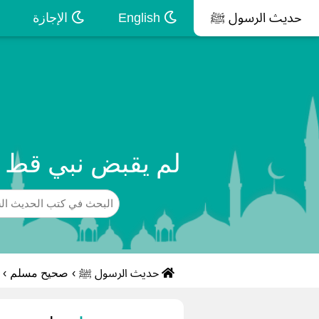
حديث الرسول ﷺ
English
الإجازة
لم يقبض نبي قط ح
حديث الرسول ﷺ
›
صحيح مسلم
›