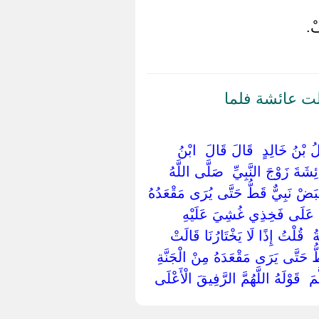
فْ.
لت عائشة فلما
لُ بْنُ خَالِدٍ ‏ ‏قَالَ قَالَ ‏ ‏ابْنُ
ِشَةَ زَوْجَ النَّبِيِّ ‏ ‏صَلَّى اللَّهُ
يُقْبَضْ نَبِيٌّ قَطُّ حَتَّى يُرَى مَقْعَدُهُ
أْسُهُ عَلَى فَخِذِي غُشِيَ عَلَيْهِ
‏قُلْتُ إِذًا لَا يَخْتَارُنَا قَالَتْ ‏
ُّ حَتَّى يَرَى مَقْعَدَهُ مِنْ الْجَنَّةِ
 ‏ ‏قَوْلَهُ اللَّهُمَّ الرَّفِيقَ الْأَعْلَى ‏