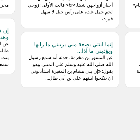
ام»
أخبار أزواجهن شيئا.<br> قالت الأولى: زوجي
مخرمة
لحم جمل غث، على رأس جبل لا سهل
فيرت...
إن ق
وهذا
إنما ابنتي بضعة مني يريبني ما رابها
ع
ويؤذيني ما آذا...
طالب
عن المسور بن مخرمة، حدثه أنه سمع رسول
بنت ر
الله صلى الله عليه وسلم على المنبر، وهو
سمعت 
ة
يقول: «إن بني هشام بن المغيرة استأذنوني
أن ينكحوا ابنتهم علي بن أبي طال...