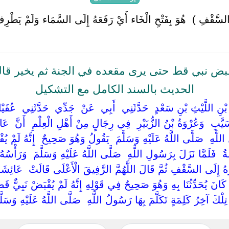
لسَّقْفِ ) ‏ ‏هُوَ بِفَتْحِ الْخَاء أَيْ رَفَعَهُ إِلَى السَّمَاء وَلَمْ يَطْرِ
بض نبي قط حتى يرى مقعده في الجنة ثم يخير قا
الحديث بالسند الكامل مع التشكيل
ْنِ اللَّيْثِ بْنِ سَعْدٍ ‏ ‏حَدَّثَنِي ‏ ‏أَبِي ‏ ‏عَنْ ‏ ‏جَدِّي ‏ ‏حَدَّثَنِي ‏ ‏عُقَيْ
َبِ ‏ ‏وَعُرْوَةُ بْنُ الزُّبَيْرِ ‏ ‏فِي رِجَالٍ مِنْ أَهْلِ الْعِلْمِ ‏ ‏أَنَّ ‏ ‏عَائ
اللَّهِ ‏ ‏صَلَّى اللَّهُ عَلَيْهِ وَسَلَّمَ ‏ ‏يَقُولُ وَهُوَ صَحِيحٌ ‏ ‏إِنَّهُ لَمْ 
شَةُ ‏ ‏فَلَمَّا نَزَلَ بِرَسُولِ اللَّهِ ‏ ‏صَلَّى اللَّهُ عَلَيْهِ وَسَلَّمَ ‏ ‏وَرَ
ُ إِلَى السَّقْفِ ثُمَّ قَالَ اللَّهُمَّ الرَّفِيقَ الْأَعْلَى قَالَتْ ‏ ‏عَائِشَةُ ‏ 
انَ يُحَدِّثُنَا بِهِ وَهُوَ صَحِيحٌ فِي قَوْلِهِ إِنَّهُ لَمْ يُقْبَضْ نَبِيٌّ قَط
 تِلْكَ آخِرُ كَلِمَةٍ تَكَلَّمَ بِهَا رَسُولُ اللَّهِ ‏ ‏صَلَّى اللَّهُ عَلَيْهِ وَسَلَّمَ