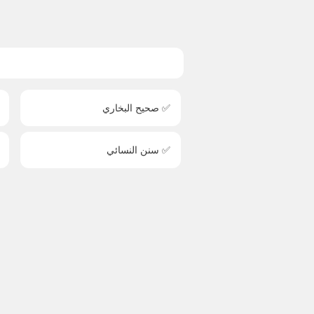
✅ صحيح البخاري
✅ سنن النسائي