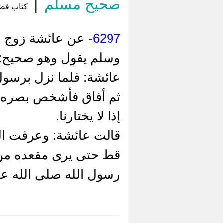
صحيح مسلم
|
كتاب فضائ
6297-
عن عائشة زوج ال
وسلم يقول وهو صحيح: «
عائشة: فلما نزل برسو
ثم أفاق فأشخص بصره إل
إذا لا يختارنا.
قالت عائشة: وعرفت الح
قط حتى يرى مقعده من ا
رسول الله صلى الله علي