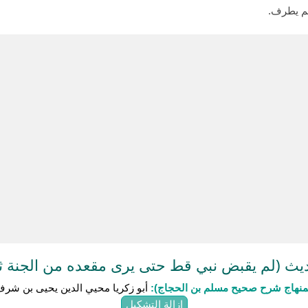
م يطرف.
ث (لم يقبض نبي قط حتى يرى مقعده من الجنة ثم
منهاج شرح صحيح مسلم بن الحجاج):
أبو زكريا محيي الدين يحيى بن شرف النو
إزالة التشكيل