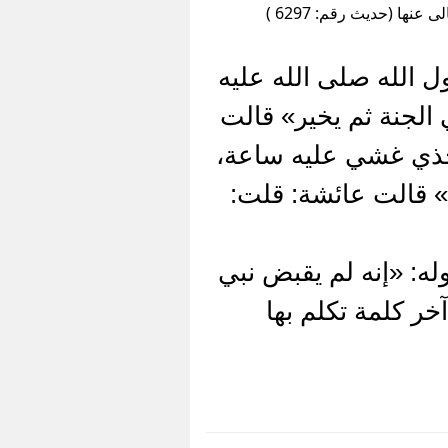
ها (حديث رقم: 6297 )
 الله صلى الله عليه
لجنة ثم يخير» قالت
خذي غشي عليه ساعة،
» قالت عائشة: قلت:
ه: «إنه لم يقبض نبي
ر كلمة تكلم بها