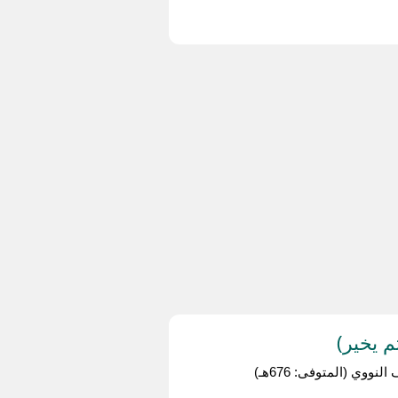
 يخير)
وي (المتوفى: 676هـ)