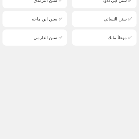
✅ سنن أبي داود
✅ سنن الترمذي
✅ سنن النسائي
✅ سنن ابن ماجه
✅ موطأ مالك
✅ سنن الدارمي