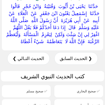
‏ ‏حَدَّثَنَا ‏ ‏يَحْيَى بْنُ أَيُّوبَ ‏ ‏وَقُتَيْبَةُ ‏ ‏وَابْنُ حُجْرٍ ‏ ‏قَالُوا
حَدَّثَنَا ‏ ‏إِسْمَعِيلُ يَعْنُونَ ابْنَ جَعْفَرٍ ‏ ‏عَنْ ‏ ‏الْعَلَاءِ ‏ ‏عَنْ ‏
‏أَبِيهِ ‏ ‏عَنْ ‏ ‏أَبِي هُرَيْرَةَ ‏ ‏أَنَّ رَسُولَ اللَّهِ ‏ ‏صَلَّى اللَّهُ
عَلَيْهِ وَسَلَّمَ ‏ ‏قَالَ ‏ ‏إِذَا دَعَا أَحَدُكُمْ فَلَا يَقُلْ اللَّهُمَّ
اغْفِرْ لِي إِنْ شِئْتَ وَلَكِنْ ‏ ‏لِيَعْزِمْ ‏ ‏الْمَسْأَلَةَ ‏ ‏وَلْيُعَظِّمْ
الرَّغْبَةَ ‏ ‏فَإِنَّ اللَّهَ لَا ‏ ‏يَتَعَاظَمُهُ ‏ ‏شَيْءٌ أَعْطَاهُ ‏
❮ الحديث السابق
الحديث التـالي ❯
كتب الحديث النبوي الشريف
✅ صحيح البخاري
✅ صحيح مسلم