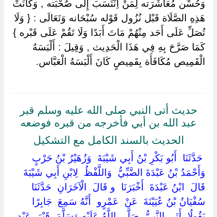
وَحُسْن مُعَاشَرَته لِمَنْ اِنْتَسَبَ إِلَى صُحْبَته , وَكَانَتْ
هَذِهِ الصَّلَاة قَبْل نُزُول قَوْله سُبْحَانه وَتَعَالَى : { وَلَا
تُصَلِّ عَلَى أَحَد مِنْهُمْ مَاتَ أَبَدًا وَلَا تَقُمْ عَلَى قَبْره }
كَمَا صَرَّحَ بِهِ فِي هَذَا الْحَدِيث , وَقِيلَ : أَلْبَسَهُ
الْقَمِيص مُكَافَأَة بِقَمِيصٍ كَانَ أَلْبَسَهُ الْعَبَّاس.
حديث أتى النبي صلى الله عليه وسلم قبر
عبد الله بن أبي فأخرجه من قبره فوضعه
الحديث بالسند الكامل مع التشكيل
‏ ‏حَدَّثَنَا ‏ ‏أَبُو بَكْرِ بْنُ أَبِي شَيْبَةَ ‏ ‏وَزُهَيْرُ بْنُ حَرْبٍ ‏
‏وَأَحْمَدُ بْنُ عَبْدَةَ الضَّبِّيُّ ‏ ‏وَاللَّفْظُ ‏ ‏لِابْنِ أَبِي شَيْبَةَ ‏
‏قَالَ ‏ ‏ابْنُ عَبْدَةَ ‏ ‏أَخْبَرَنَا ‏ ‏و قَالَ ‏ ‏الْآخَرَانِ ‏ ‏حَدَّثَنَا ‏
‏سُفْيَانُ بْنُ عُيَيْنَةَ ‏ ‏عَنْ ‏ ‏عَمْرٍو ‏ ‏أَنَّهُ سَمِعَ ‏ ‏جَابِرًا ‏
‏يَقُولُا ‏ ‏أَتَى النَّبِيُّ ‏ ‏صَلَّى اللَّهُ عَلَيْهِ وَسَلَّمَ ‏ ‏قَبْرَ ‏ ‏عَبْدِ