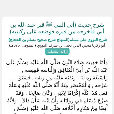
شرح حديث (أتى النبي ﷺ قبر عبد الله بن
أبي فأخرجه من قبره فوضعه على ركبتيه)
شرح النووي على مسلم(المنهاج شرح صحيح مسلم بن الحجاج):
أبو زكريا محيي الدين يحيى بن شرف النووي (المتوفى: 676هـ)
إزالة التشكيل
وَأَمَّا حَدِيث صَلَاة النَّبِيّ صَلَّى اللَّه عَلَيْهِ وَسَلَّمَ عَلَى
عَبْد اللَّه بْن أُبَيّ الْمُنَافِق وَإِلْبَاسه قَمِيصه ,
وَاسْتِغْفَاره لَهُ , وَنَفْثه عَلَيْهِ مِنْ رِيقه , فَسَبَقَ
شَرْحه , وَالْمُخْتَصَر مِنْهُ أَنَّهُ صَلَّى اللَّه عَلَيْهِ وَسَلَّمَ
فَعَلَ هَذَا كُلّه إِكْرَامًا لِابْنِهِ , وَكَانَ صَالِحًا , وَقَدْ
صَرَّحَ مُسْلِم فِي رِوَايَاته بِأَنَّ اِبْنه سَأَلَ ذَلِكَ , وَلِأَنَّهُ
أَيْضًا مِنْ مَكَارِم أَخْلَاقه صَلَّى اللَّه عَلَيْهِ وَسَلَّمَ ,