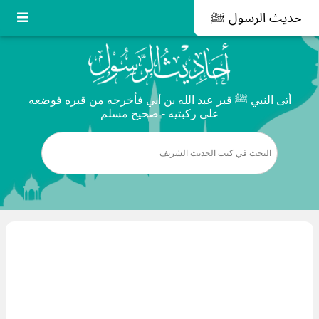
حديث الرسول ﷺ
أتى النبي ﷺ قبر عبد الله بن أبي فأخرجه من قبره فوضعه
على ركبتيه - صحيح مسلم