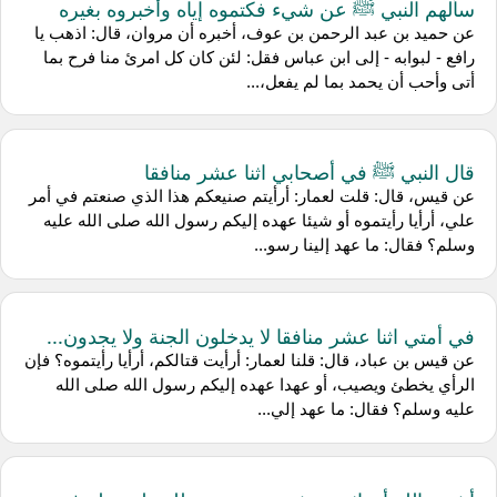
سألهم النبي ﷺ عن شيء فكتموه إياه وأخبروه بغيره
عن حميد بن عبد الرحمن بن عوف، أخبره أن مروان، قال: اذهب يا
رافع - لبوابه - إلى ابن عباس فقل: لئن كان كل امرئ منا فرح بما
أتى وأحب أن يحمد بما لم يفعل،...
قال النبي ﷺ في أصحابي اثنا عشر منافقا
عن قيس، قال: قلت لعمار: أرأيتم صنيعكم هذا الذي صنعتم في أمر
علي، أرأيا رأيتموه أو شيئا عهده إليكم رسول الله صلى الله عليه
وسلم؟ فقال: ما عهد إلينا رسو...
في أمتي اثنا عشر منافقا لا يدخلون الجنة ولا يجدون...
عن قيس بن عباد، قال: قلنا لعمار: أرأيت قتالكم، أرأيا رأيتموه؟ فإن
الرأي يخطئ ويصيب، أو عهدا عهده إليكم رسول الله صلى الله
عليه وسلم؟ فقال: ما عهد إلي...