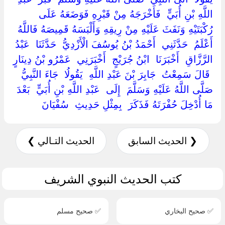
اللَّهِ بْنِ أُبَيٍّ ‏ ‏فَأَخْرَجَهُ مِنْ قَبْرِهِ فَوَضَعَهُ عَلَى
رُكْبَتَيْهِ وَنَفَثَ عَلَيْهِ مِنْ رِيقِهِ وَأَلْبَسَهُ قَمِيصَهُ فَاللَّهُ
أَعْلَمُ ‏ ‏حَدَّثَنِي ‏ ‏أَحْمَدُ بْنُ يُوسُفَ الْأَزْدِيُّ ‏ ‏حَدَّثَنَا ‏ ‏عَبْدُ
الرَّزَّاقِ ‏ ‏أَخْبَرَنَا ‏ ‏ابْنُ جُرَيْجٍ ‏ ‏أَخْبَرَنِي ‏ ‏عَمْرُو بْنُ دِينَارٍ
‏ ‏قَالَ سَمِعْتُ ‏ ‏جَابِرَ بْنَ عَبْدِ اللَّهِ ‏ ‏يَقُولُا ‏ ‏جَاءَ النَّبِيُّ ‏
‏صَلَّى اللَّهُ عَلَيْهِ وَسَلَّمَ ‏ ‏إِلَى ‏ ‏عَبْدِ اللَّهِ بْنِ أُبَيٍّ ‏ ‏بَعْدَ
مَا أُدْخِلَ حُفْرَتَهُ فَذَكَرَ ‏ ‏بِمِثْلِ حَدِيثِ ‏ ‏سُفْيَانَ ‏
❮ الحديث السابق
الحديث التـالي ❯
كتب الحديث النبوي الشريف
✅ صحيح البخاري
✅ صحيح مسلم