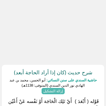
شرح حديث (كان إذا أراد الحاجة أبعد)
حاشية السندي على سنن النسائي:
أبو الحسن، محمد بن عبد
الهادي نور الدين السندي (المتوفى: 1138هـ)
إزالة التشكيل
‏ ‏قَوْله ( أَبْعَدَ ) ‏ ‏أَيْ تَلِك الْحَاجَة أَوْ نَفْسه عَنْ أَعْيُن