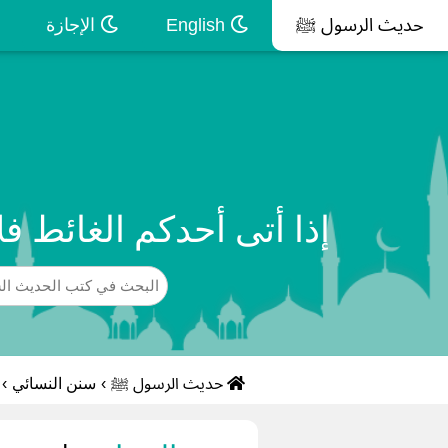
حديث الرسول ﷺ
English
الإجازة
إذا أتى أحدكم الغائط ف
حديث الرسول ﷺ
›
سنن النسائي
›