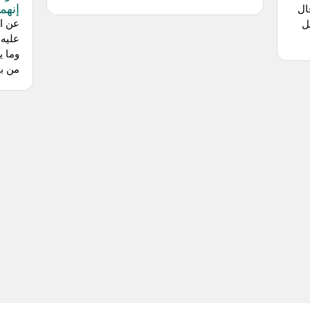
إنهما
ال
عن اب
ل
عليه 
وما ي
من بو