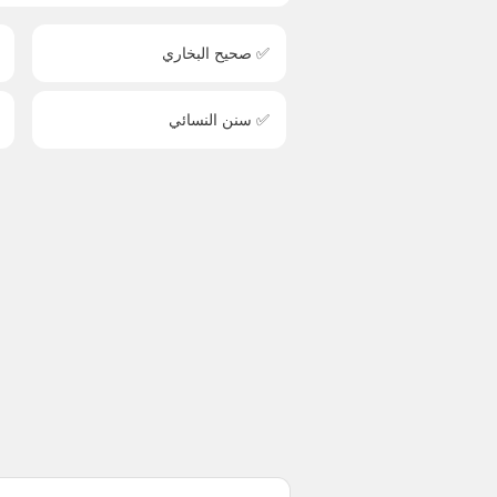
✅ صحيح البخاري
✅ سنن النسائي