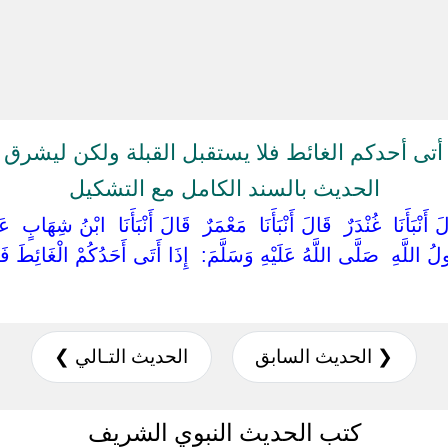
أتى أحدكم الغائط فلا يستقبل القبلة ولكن ليشرق 
الحديث بالسند الكامل مع التشكيل
َ أَنْبَأَنَا ‏ ‏غُنْدَرٌ ‏ ‏قَالَ أَنْبَأَنَا ‏ ‏مَعْمَرٌ ‏ ‏قَالَ أَنْبَأَنَا ‏ ‏ابْنُ شِهَابٍ ‏
ُ اللَّهِ ‏ ‏صَلَّى اللَّهُ عَلَيْهِ وَسَلَّمَ: ‏ ‏إِذَا أَتَى أَحَدُكُمْ الْغَائِطَ فَل
❮ الحديث السابق
الحديث التـالي ❯
كتب الحديث النبوي الشريف