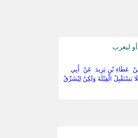
أو ليغرب
 ‏عَنْ ‏ ‏عَطَاءِ بْنِ يَزِيدَ ‏ ‏عَنْ ‏ ‏أَبِي
َا يَسْتَقْبِلْ الْقِبْلَةَ وَلَكِنْ لِيُشَرِّقْ