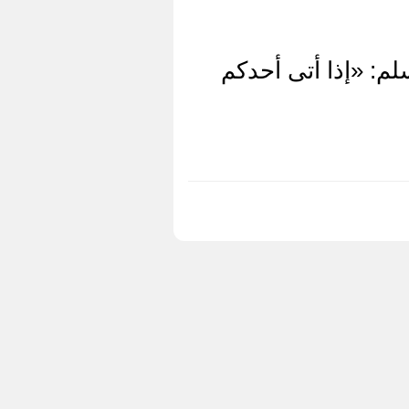
م: «إذا أتى أحدكم