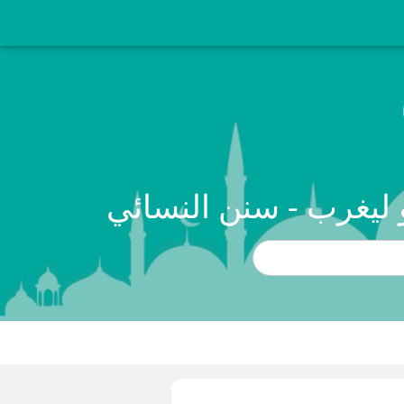
و ليغرب - سنن النسائي