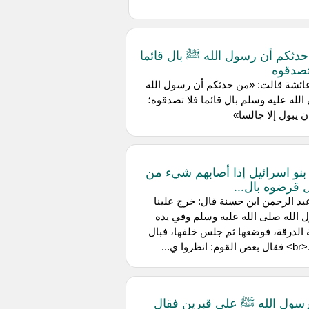
دثكم أن رسول الله ﷺ بال قائما
تصدقوه
ائشة قالت: «من حدثكم أن رسول الله
لله عليه وسلم بال قائما فلا تصدقوه؛
ن يبول إلا جالسا»
بنو اسرائيل إذا أصابهم شيء من
ل قرضوه بال...
د الرحمن ابن حسنة قال: خرج علينا
الله صلى الله عليه وسلم وفي يده
 الدرقة، فوضعها ثم جلس خلفها، فبال
نظروا ي...
سول الله ﷺ على قبرين فقال