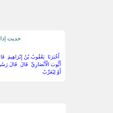
حديث إذا 
‏ ‏أَخْبَرَنَا ‏ ‏يَعْقُوبُ بْنُ إِبْرَاهِيمَ ‏ ‏قَال
أَيُّوبَ الْأَنْصَارِيِّ ‏ ‏قَالَ ‏ ‏قَالَ رَسُول
أَوْ لِيُغَرِّبْ ‏