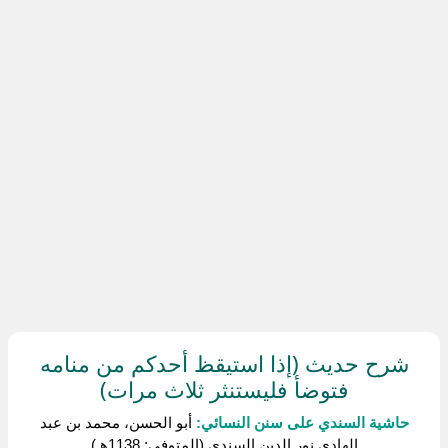
شرح حديث (إذا استيقظ أحدكم من منامه
فتوضأ فليستنثر ثلاث مرات)
حاشية السندي على سنن النسائي:
أبو الحسن، محمد بن عبد
الهادي نور الدين السندي (المتوفى: 1138هـ)