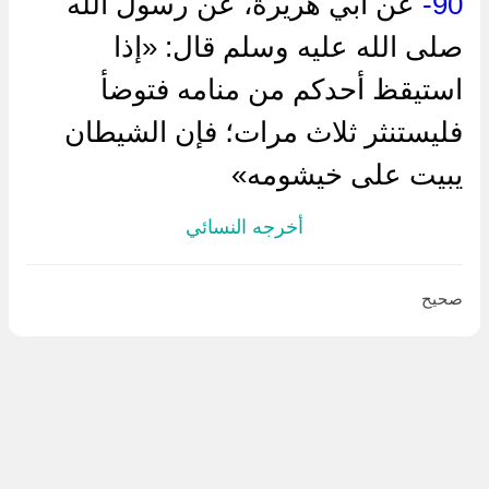
90-
عن أبي هريرة، عن رسول الله
صلى الله عليه وسلم قال: «إذا
استيقظ أحدكم من منامه فتوضأ
فليستنثر ثلاث مرات؛ فإن الشيطان
يبيت على خيشومه»
أخرجه النسائي
صحيح