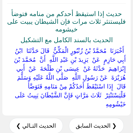
حديث إذا استيقظ أحدكم من منامه فتوضأ
فليستنثر ثلاث مرات فإن الشيطان يبيت على
خيشومه
الحديث بالسند الكامل مع التشكيل
‏ ‏أَخْبَرَنَا ‏ ‏مُحَمَّدُ بْنُ زُنْبُورٍ الْمَكِّيُّ ‏ ‏قَالَ حَدَّثَنَا ‏ ‏ابْنُ
أَبِي حَازِمٍ ‏ ‏عَنْ ‏ ‏يَزِيدَ بْنِ عَبْدِ اللَّهِ ‏ ‏أَنَّ ‏ ‏مُحَمَّدَ بْنَ
إِبْرَاهِيمَ ‏ ‏حَدَّثَهُ عَنْ ‏ ‏عِيسَى بْنِ طَلْحَةَ ‏ ‏عَنْ ‏ ‏أَبِي
هُرَيْرَةَ ‏ ‏عَنْ رَسُولِ اللَّهِ ‏ ‏صَلَّى اللَّهُ عَلَيْهِ وَسَلَّمَ ‏
‏قَالَ ‏ ‏إِذَا اسْتَيْقَظَ أَحَدُكُمْ مِنْ مَنَامِهِ فَتَوَضَّأَ ‏
‏فَلْيَسْتَنْثِرْ ‏ ‏ثَلَاثَ مَرَّاتٍ فَإِنَّ الشَّيْطَانَ يَبِيتُ عَلَى
خَيْشُومِهِ ‏
❮ الحديث السابق
الحديث التـالي ❯