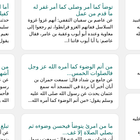
توضأ كما أمر وصلى كما أمر غفر له
أما 
ما قدم من عمل
كفيك
بيد
عن عاصم بن سفيان الثقفي: أنهم غزوا غزوة
حدثنا
ه
السلاسل ففاتهم الغزو فرابطوا، ثم رجعوا إلى
سليم
ه
معاوية وعنده أبو أيوب وعقبة بن عامر، فقال
نعيم 
عاصم: يا أبا أيوب فاتنا ا...
يقول
من أتم الوضوء كما أمره الله عز وجل
من ت
فالصلوات الخمس...
أشهد 
ه
عن جامع بن شداد قال: سمعت حمران بن
عن عم
أبان أخبر أبا بردة في المسجد أنه سمع
رسول 
عثمان يحدث عن رسول الله صلى الله عليه
فأحسن
وسلم يقول: «من أتم الوضوء كما أمره الله...
الله 
ليه
ما من امرئ يتوضأ فيحسن وضوءه ثم
تبلغ
يصلي الصلاة إلا غف...
ء
عن أب
أن عثمان رضي الله عنه قال: سمعت رسول
يتوضأ