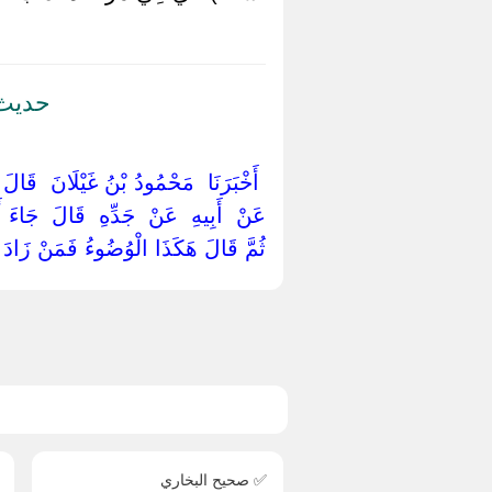
حديث 
‏ ‏أَخْبَرَنَا ‏ ‏مَحْمُودُ بْنُ غَيْلَانَ ‏ ‏قَ
‏عَنْ ‏ ‏أَبِيهِ ‏ ‏عَنْ ‏ ‏جَدِّهِ ‏ ‏قَالَ ‏ ‏جَاء
ثُمَّ قَالَ هَكَذَا الْوُضُوءُ فَمَنْ زَادَ 
✅ صحيح البخاري