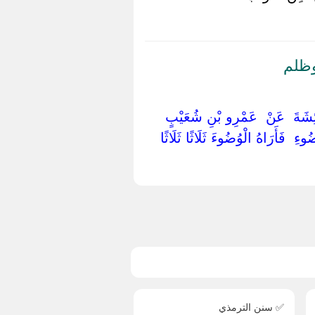
وظلم
َائِشَةَ ‏ ‏عَنْ ‏ ‏عَمْرِو بْنِ شُعَيْبٍ ‏
ُوءِ ‏ ‏فَأَرَاهُ الْوُضُوءَ ثَلَاثًا ثَلَاثًا
✅ سنن الترمذي