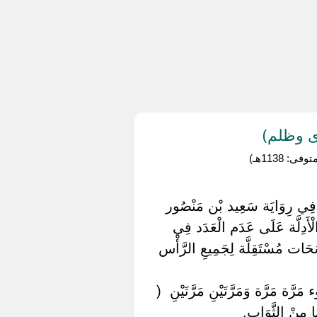
ى وظلم)
1138هـ)
رَّة فِي رِوَايَة سَعِيد بْن مَنْصُور
ْأَدِلَّة عَلَى عَدَم الْعَدَد فِي
َسَحَات مُسْتَقِلَّة لِجَمِيعِ الرَّأْس
َة مَرَّة وَمَرَّتَيْنِ مَرَّتَيْنِ ‏ ‏(
ا مِنْ الثَّوَاب.