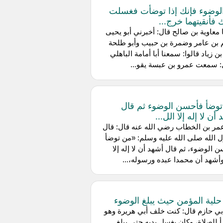
الوضوء فإنك إذا توضأت فغسلت
 فأنقيتهما خرج...
 معاوية بن صالح قال: أخبرني أبو يحيى
 بن عامر وضمرة بن حبيب وأبو طلحة
بن زياد قالوا: سمعنا أبا أمامة الباهلي
: سمعت عمرو بن عبسة يقو...
وضأ فأحسن الوضوء ثم قال
أن لا إله إلا الل...
ر بن الخطاب رضي الله عنه قال: قال
الله صلى الله عليه وسلم: «من توضأ
 الوضوء، ثم قال أشهد أن لا إله إلا
وأشهد أن محمدا عبده ورسوله،...
 حلية المؤمن حيث يبلغ الوضوء
ي حازم قال: كنت خلف أبي هريرة وهو
 للصلاة، وكان يغسل يديه حتى يبلغ