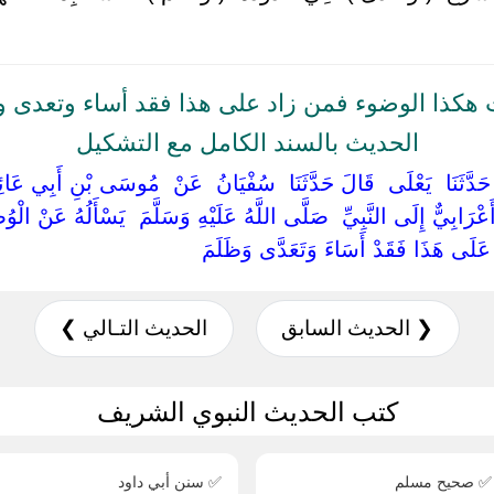
هكذا الوضوء فمن زاد على هذا فقد أساء وتعدى 
الحديث بالسند الكامل مع التشكيل
الَ حَدَّثَنَا ‏ ‏يَعْلَى ‏ ‏قَالَ حَدَّثَنَا ‏ ‏سُفْيَانُ ‏ ‏عَنْ ‏ ‏مُوسَى بْنِ أَبِي ع
َ أَعْرَابِيٌّ إِلَى النَّبِيِّ ‏ ‏صَلَّى اللَّهُ عَلَيْهِ وَسَلَّمَ ‏ ‏يَسْأَلُهُ عَنْ الْوُض
عَلَى هَذَا فَقَدْ أَسَاءَ وَتَعَدَّى وَظَلَمَ ‏
❮ الحديث السابق
الحديث التـالي ❯
كتب الحديث النبوي الشريف
✅ صحيح مسلم
✅ سنن أبي داود