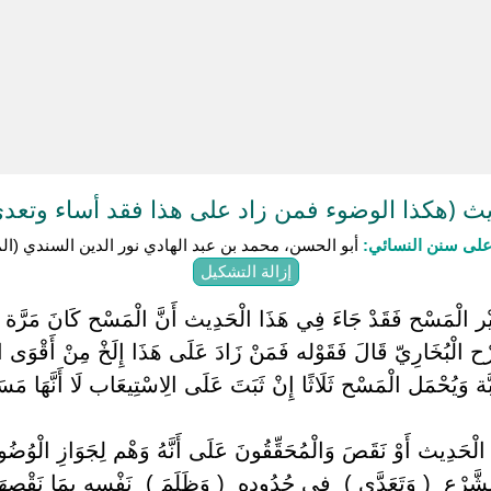
 (هكذا الوضوء فمن زاد على هذا فقد أساء وتعد
لى سنن النسائي:
أبو الحسن، محمد بن عبد الهادي نور الدين السندي (المتوفى: 
إزالة التشكيل
 ‏أَيْ غَيْر الْمَسْح فَقَدْ جَاءَ فِي هَذَا الْحَدِيث أَنَّ الْمَسْح كَانَ مَ
الْبُخَارِيّ قَالَ فَقَوْله فَمَنْ زَادَ عَلَى هَذَا إِلَخْ مِنْ أَقْوَى ال
بَّة وَيُحْمَل الْمَسْح ثَلَاثًا إِنْ ثَبَتَ عَلَى الِاسْتِيعَاب لَا أَنَّهَا م
دِيث أَوْ نَقَصَ وَالْمُحَقِّقُونَ عَلَى أَنَّهُ وَهْم لِجَوَازِ الْوُضُوء مَرّ
َرْع ‏ ‏( وَتَعَدَّى ) ‏ ‏فِي حُدُوده ‏ ‏( وَظَلَمَ ) ‏ ‏نَفْسه بِمَا نَقْصهَ