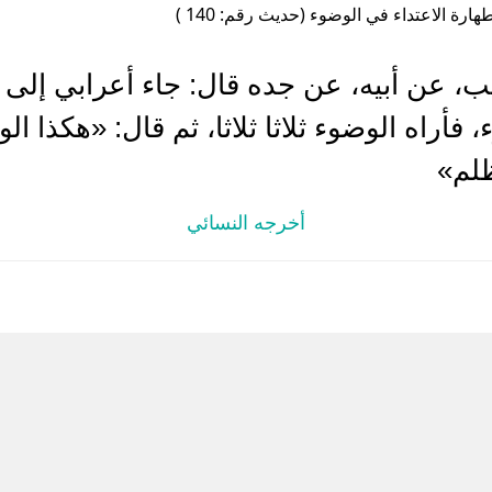
هارة الاعتداء في الوضوء (حديث رقم: 140 )
عن أبيه، عن جده قال: جاء أعرابي إلى ا
فأراه الوضوء ثلاثا ثلاثا، ثم قال: «هكذا ا
ظلم»
أخرجه النسائي