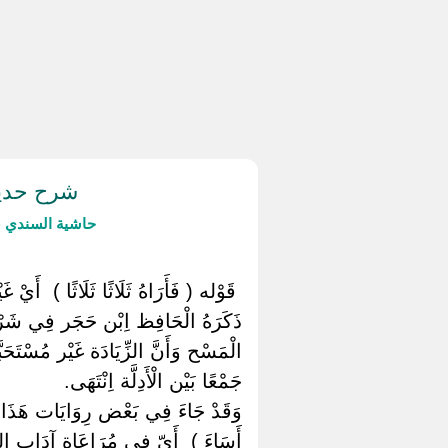
شرح حديث
حاشية السندي ع
‏ ‏قَوْله ( فَأَرَاهُ ثَلَاثًا ثَلَاثًا ) ‏
ذَكَرَهُ الْحَافِظ اِبْن حَجَر فِي شَرْح 
الْمَسْح وَأَنَّ الزِّيَادَة غَيْر مُسْتَحَ
جَمْعًا بَيْن الْأَدِلَّة اِنْتَهَى.
وَقَدْ جَاءَ فِي بَعْض رِوَايَات هَذَا الْحَ
أَسَاءَ ) ‏ ‏أَيّ فِي مُرَاعَاة آدَاب الشّ