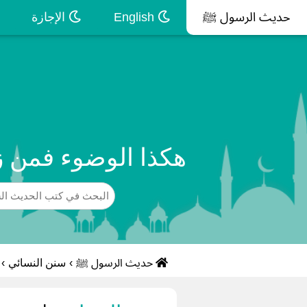
حديث الرسول ﷺ
English
الإجازة
هكذا الوضوء فمن ز
حديث الرسول ﷺ
›
سنن النسائي
›