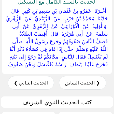
الحديث بالسند الكامل مع التشكيل
‏ ‏أَخْبَرَنَا ‏ ‏عَمْرُو بْنُ عُثْمَانَ بْنِ سَعِيدِ بْنِ كَثِيرٍ ‏ ‏قَالَ
حَدَّثَنَا ‏ ‏مُحَمَّدُ بْنُ حَرْبٍ ‏ ‏عَنْ ‏ ‏الزُّبَيْدِيِّ ‏ ‏عَنْ ‏ ‏الزُّهْرِيِّ
‏ ‏وَالْوَلِيدُ ‏ ‏عَنْ ‏ ‏الْأَوْزَاعِيِّ ‏ ‏عَنْ ‏ ‏الزُّهْرِيِّ ‏ ‏عَنْ ‏ ‏أَبِي
سَلَمَةَ ‏ ‏عَنْ ‏ ‏أَبِي هُرَيْرَةَ ‏ ‏قَالَ ‏ ‏أُقِيمَتْ الصَّلَاةُ
فَصَفَّ النَّاسُ صُفُوفَهُمْ وَخَرَجَ رَسُولُ اللَّهِ ‏ ‏صَلَّى
اللَّهُ عَلَيْهِ وَسَلَّمَ ‏ ‏حَتَّى إِذَا قَامَ فِي مُصَلَّاهُ ذَكَرَ أَنَّهُ
لَمْ يَغْتَسِلْ فَقَالَ لِلنَّاسِ ‏ ‏مَكَانَكُمْ ثُمَّ رَجَعَ إِلَى بَيْتِهِ
فَخَرَجَ عَلَيْنَا ‏ ‏يَنْطِفَ ‏ ‏رَأْسُهُ فَاغْتَسَلَ وَنَحْنُ صُفُوفٌ ‏
❮ الحديث السابق
الحديث التـالي ❯
كتب الحديث النبوي الشريف