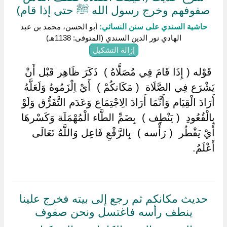
صفوفهم وخرج رسول الله ﷺ حتى إذا قام)
حاشية السندي على سنن النسائي:
أبو الحسن، محمد بن عبد
الهادي نور الدين السندي (المتوفى: 1138هـ)
إزالة التشكيل
‏ ‏قَوْله ( إِذَا قَامَ فِي مُصَلَّاهُ ) ‏ ‏ذَكَرَ ظَاهِر قَبْل أَنْ
يَشْرَع فِي الصَّلَاة ‏ ‏( مَكَانكُمْ ) ‏ ‏أَيْ اِلْزَمُوهُ وَلَعَلَّهُ
أَرَادَ الْقِيَام وَأَنَّمَا أَرَادَ الِاجْتِمَاع وَعَدَم التَّفَرُّق وَلَوْ
بِالْقُعُودِ ‏ ‏( يَنْطِف ) ‏ ‏بِضَمِّ الطَّاء الْمُهْمَلَة وَكَسْرهَا
أَيْ يَقْطُر ‏ ‏( رَأْسه ) ‏ ‏بِالرَّفْعِ فَاعِل وَاللَّهُ تَعَالَى
أَعْلَمُ.
حديث مكانكم ثم رجع إلى بيته فخرج علينا
ينطف رأسه فاغتسل ونحن صفوف