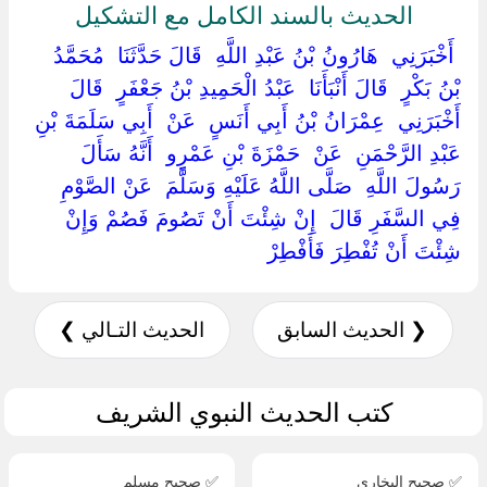
الحديث بالسند الكامل مع التشكيل
‏ ‏أَخْبَرَنِي ‏ ‏هَارُونُ بْنُ عَبْدِ اللَّهِ ‏ ‏قَالَ حَدَّثَنَا ‏ ‏مُحَمَّدُ
بْنُ بَكْرٍ ‏ ‏قَالَ أَنْبَأَنَا ‏ ‏عَبْدُ الْحَمِيدِ بْنُ جَعْفَرٍ ‏ ‏قَالَ
أَخْبَرَنِي ‏ ‏عِمْرَانُ بْنُ أَبِي أَنَسٍ ‏ ‏عَنْ ‏ ‏أَبِي سَلَمَةَ بْنِ
عَبْدِ الرَّحْمَنِ ‏ ‏عَنْ ‏ ‏حَمْزَةَ بْنِ عَمْرٍو ‏ ‏أَنَّهُ سَأَلَ
رَسُولَ اللَّهِ ‏ ‏صَلَّى اللَّهُ عَلَيْهِ وَسَلَّمَ ‏ ‏عَنْ الصَّوْمِ
فِي السَّفَرِ قَالَ ‏ ‏إِنْ شِئْتَ أَنْ تَصُومَ فَصُمْ وَإِنْ
شِئْتَ أَنْ تُفْطِرَ فَأَفْطِرْ ‏
❮ الحديث السابق
الحديث التـالي ❯
كتب الحديث النبوي الشريف
✅ صحيح البخاري
✅ صحيح مسلم